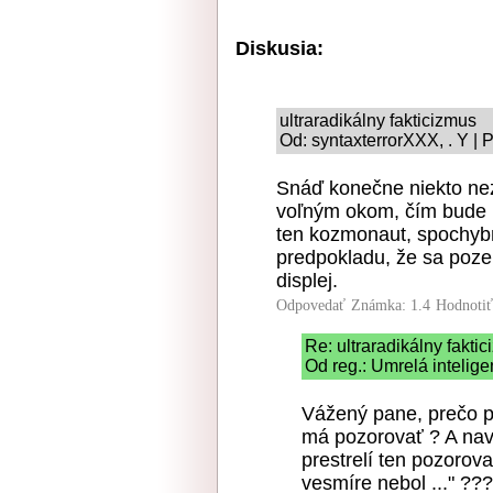
Diskusia:
ultraradikálny fakticizmus
Od: syntaxterrorXXX, . Y | 
Snáď konečne niekto ne
voľným okom, čím bude p
ten kozmonaut, spochybň
predpokladu, že sa poze
displej.
Odpovedať
Známka: 1.4
Hodnoti
Re: ultraradikálny fakti
Od reg.: Umrelá intelige
Vážený pane, prečo p
má pozorovať ? A navi
prestrelí ten pozorov
vesmíre nebol ..." ???