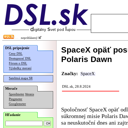
neprihlásený
SpaceX opäť pos
DSL pripojenie
Ceny DSL
Polaris Dawn
Dostupnosť DSL
Fórum o DSL
Výsledky meraní
Značky:
SpaceX
Satelitná mapa SR
DSL.sk, 28.8.2024
Merače
Speedmeter
Merania
Pingmeter
Googlemeter
Spoločnosť SpaceX opäť odlo
Hľadanie
súkromnej misie Polaris Daw
sa neuskutoční dnes ani zajtr