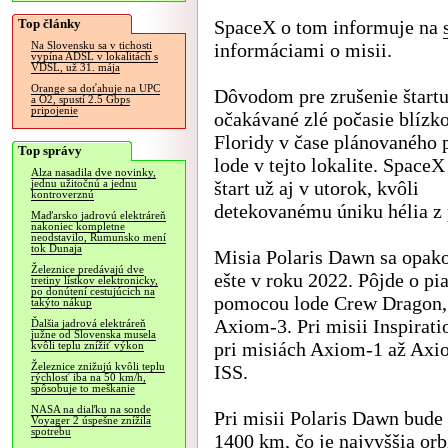
Top články
SpaceX o tom informuje na
informáciami o misii.
Na Slovensku sa v tichosti
vypína ADSL v lokalitách s
VDSL, už 31. mája
Orange sa doťahuje na UPC
Dôvodom pre zrušenie štartu
a O2, spustí 2.5 Gbps
pripojenie
očakávané zlé počasie blízk
Floridy v čase plánovaného p
Top správy
lode v tejto lokalite. SpaceX
Alza nasadila dve novinky,
štart už aj v utorok, kvôli
jednu užitočnú a jednu
kontroverznú
detekovanému úniku hélia z 
Maďarsko jadrovú elektráreň
nakoniec kompletne
neodstavilo, Rumunsko mení
tok Dunaja
Misia Polaris Dawn sa opak
Železnice predávajú dve
ešte v roku 2022. Pôjde o p
tretiny lístkov elektronicky,
po donútení cestujúcich na
pomocou lode Crew Dragon, 
takýto nákup
Axiom-3. Pri misii Inspirat
Ďalšia jadrová elektráreň
južne od Slovenska musela
pri misiách Axiom-1 až Axi
kvôli teplu znížiť výkon
Železnice znižujú kvôli teplu
ISS.
rýchlosť iba na 50 km/h,
spôsobuje to meškanie
NASA na diaľku na sonde
Pri misii Polaris Dawn bude 
Voyager 2 úspešne znížila
spotrebu
1400 km, čo je najvyššia orb