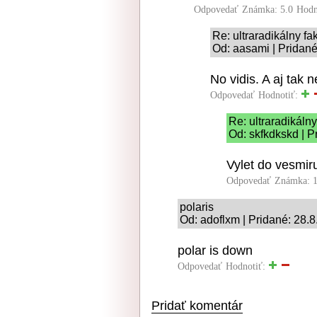
Odpovedať
Známka: 5.0
Hodn
Re: ultraradikálny fa
Od: aasami | Pridané
No vidis. A aj tak 
Odpovedať
Hodnotiť:
Re: ultraradikálny
Od: skfkdkskd | P
Vylet do vesmir
Odpovedať
Známka: 1
polaris
Od: adoflxm | Pridané: 28.
polar is down
Odpovedať
Hodnotiť:
Pridať komentár