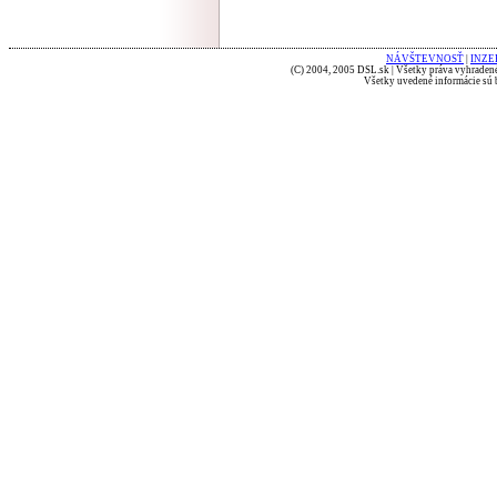
NÁVŠTEVNOSŤ
|
INZE
(C) 2004, 2005 DSL.sk | Všetky práva vyhradené
Všetky uvedené informácie sú b