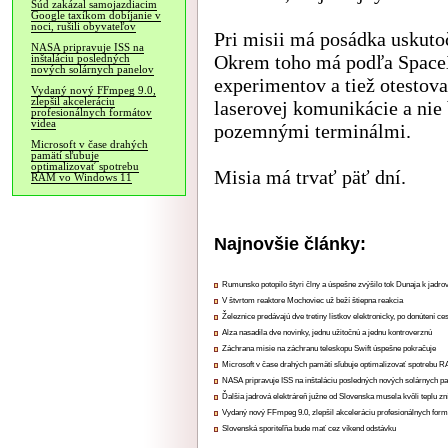
Súd zakázal samojazdiacim
Google taxíkom dobíjanie v
noci, rušili obyvateľov
Pri misii má posádka uskuto
NASA pripravuje ISS na
Okrem toho má podľa SpaceX
inštaláciu posledných
nových solárnych panelov
experimentov a tiež otestov
Vydaný nový FFmpeg 9.0,
zlepšil akceleráciu
laserovej komunikácie a nie
profesionálnych formátov
videa
pozemnými terminálmi.
Microsoft v čase drahých
pamätí sľubuje
optimalizovať spotrebu
Misia má trvať päť dní.
RAM vo Windows 11
Najnovšie články:
Rumunsko potopilo štyri člny a úspešne zvýšilo tok Dunaja k jadrov
V štvrtom reaktore Mochoviec už beží štiepna reakcia
Železnice predávajú dve tretiny lístkov elektronicky, po donútení ce
Alza nasadila dve novinky, jednu užitočnú a jednu kontroverznú
Záchrana misie na záchranu teleskopu Swift úspešne pokračuje
Microsoft v čase drahých pamätí sľubuje optimalizovať spotrebu
NASA pripravuje ISS na inštaláciu posledných nových solárnych p
Ďalšia jadrová elektráreň južne od Slovenska musela kvôli teplu zn
Vydaný nový FFmpeg 9.0, zlepšil akceleráciu profesionálnych form
Slovenská sporiteľňa bude mať cez víkend odstávku