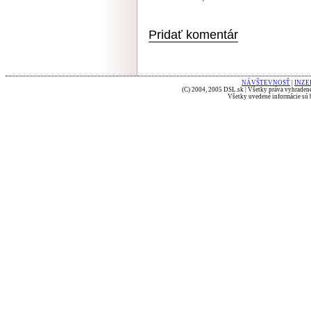
Pridať komentár
NÁVŠTEVNOSŤ
|
INZE
(C) 2004, 2005 DSL.sk | Všetky práva vyhradené
Všetky uvedené informácie sú b