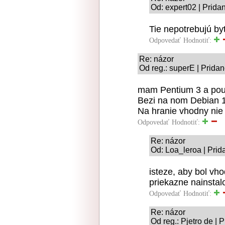
Od: expert02 | Prida
Tie nepotrebujú byť
Odpovedať
Hodnotiť:
Re: názor
Od reg.: superE | Prida
mam Pentium 3 a pouz
Bezi na nom Debian 1
Na hranie vhodny nie 
Odpovedať
Hodnotiť:
Re: názor
Od: Loa_leroa | Prid
isteze, aby bol vh
priekazne nainsta
Odpovedať
Hodnotiť:
Re: názor
Od reg.: Pjetro de | 