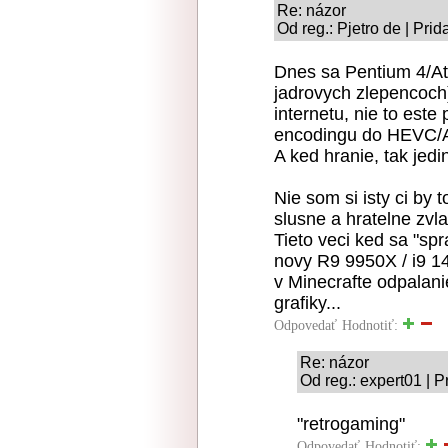
Re: názor
Od reg.: Pjetro de | Pri
Dnes sa Pentium 4/At
jadrovych zlepencoch)
internetu, nie to este
encodingu do HEVC/A
A ked hranie, tak jedi
Nie som si isty ci by 
slusne a hratelne zvl
Tieto veci ked sa "spr
novy R9 9950X / i9 1
v Minecrafte odpalani
grafiky...
Odpovedať
Hodnotiť:
Re: názor
Od reg.: expert01 | 
"retrogaming"
Odpovedať
Hodnotiť: