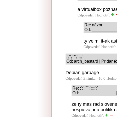
a virtualbox pozna
Odpovedať
Hodnotiť:
Re: názor
Od: ____________
ty velmi it-ak a
Odpovedať
Hodnotiť:
;';'';''''';';;;;';'
Od: arch_bastard | Pridané
Debian garbage
Odpovedať
Známka: -10.0
Hodnot
Re: ;';'';''''';';;;;';'
Od: _______________ | 
ze ty mas rad slovens
nespieva, inu politik
Odpovedať
Hodnotiť: