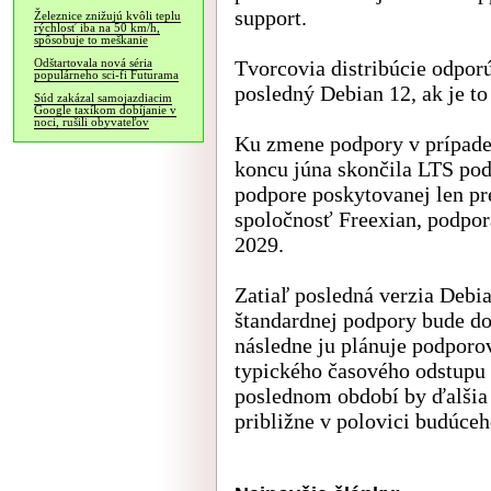
support.
Železnice znižujú kvôli teplu
rýchlosť iba na 50 km/h,
spôsobuje to meškanie
Tvorcovia distribúcie odpor
Odštartovala nová séria
populárneho sci-fi Futurama
posledný Debian 12, ak je t
Súd zakázal samojazdiacim
Google taxíkom dobíjanie v
noci, rušili obyvateľov
Ku zmene podpory v prípade
koncu júna skončila LTS po
podpore poskytovanej len pr
spoločnosť Freexian, podpor
2029.
Zatiaľ posledná verzia Debia
štandardnej podpory bude do
následne ju plánuje podporo
typického časového odstupu
poslednom období by ďalšia
približne v polovici budúceh