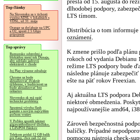
prešla od 15. augusta do re
Top články
dlhodobej podpory, zabezpe
LTS tímom.
Na Slovensku sa v tichosti
vypína ADSL v lokalitách s
VDSL, už 31. mája
Orange sa doťahuje na UPC
Distribúcia o tom informuje
a O2, spustí 2.5 Gbps
pripojenie
oznámení
.
Top správy
K zmene prišlo podľa plánu 
Rumunsko odstrelmi a
rokoch od vydania Debianu 
blokádou mení tok Dunaja,
aby udržalo jadrovú
elektráreň v chode
režime LTS podpory bude ďal
Joj Play výrazne zdražuje
následne plánuje zabezpečiť
Chrome sa bude
ešte na päť rokov Freexian.
aktualizovať dvakrát
týždenne, v budúcnosti sa
bude aktualizovať bez
reštartov
Aj aktuálna LTS podpora Deb
Slovensko.sk má opäť
niektoré obmedzenia. Poskyto
technické problémy
najpoužívanejšie amd64, i38
Spustená výroba flash
pamäte s novým najvyšším
počtom vrstiev
V Poľsku spustili takmer
Zároveň bezpečnostná podpor
gigawatthodinové úložisko,
z LiFePO4 článkov
balíčky. Prípadné nepodporo
Telekom pridal 12 GB balík
pomocou nástroja check-supp
pre Easy, chce zaň 12 eur