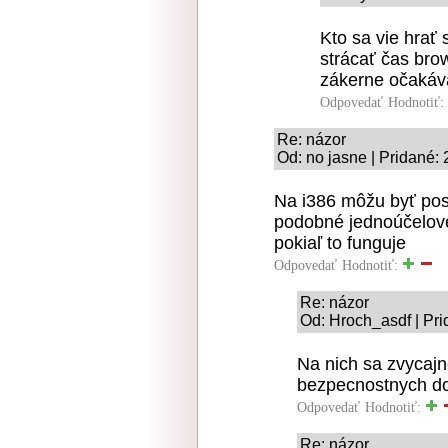
Kto sa vie hrať
strácať čas bro
zákerne očakáv
Odpovedať
Hodnotiť:
Re: názor
Od: no jasne | Pridané:
Na i386 môžu byť pos
podobné jednoúčelové
pokiaľ to funguje
Odpovedať
Hodnotiť:
Re: názor
Od: Hroch_asdf | Pri
Na nich sa zvycajn
bezpecnostnych d
Odpovedať
Hodnotiť:
Re: názor