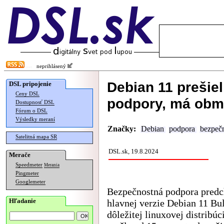
neprihlásený
Debian 11 prešie
DSL pripojenie
Ceny DSL
podpory, má obm
Dostupnosť DSL
Fórum o DSL
Výsledky meraní
Značky:
Debian
podpora
bezpeč
Satelitná mapa SR
DSL.sk, 19.8.2024
Merače
Speedmeter
Merania
Pingmeter
Googlemeter
Bezpečnostná podpora predc
Hľadanie
hlavnej verzie Debian 11 Bu
dôležitej linuxovej distribú