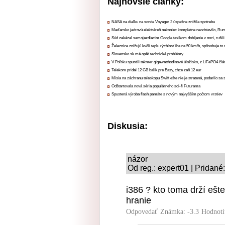
Najnovšie články:
NASA na diaľku na sonde Voyager 2 úspešne znížila spotrebu
Maďarsko jadrovú elektráreň nakoniec kompletne neodstavilo, Ru
Súd zakázal samojazdiacim Google taxíkom dobíjanie v noci, rušili
Železnice znižujú kvôli teplu rýchlosť iba na 50 km/h, spôsobuje t
Slovensko.sk má opäť technické problémy
V Poľsku spustili takmer gigawatthodinové úložisko, z LiFePO4 čl
Telekom pridal 12 GB balík pre Easy, chce zaň 12 eur
Misia na záchranu teleskopu Swift ešte nie je stratená, podarilo sa 
Odštartovala nová séria populárneho sci-fi Futurama
Spustená výroba flash pamäte s novým najvyšším počtom vrstiev
Diskusia:
názor
Od reg.: expert01 | Pridané
i386 ? kto toma drží ešt
hranie
Odpovedať
Známka: -3.3
Hodnoti