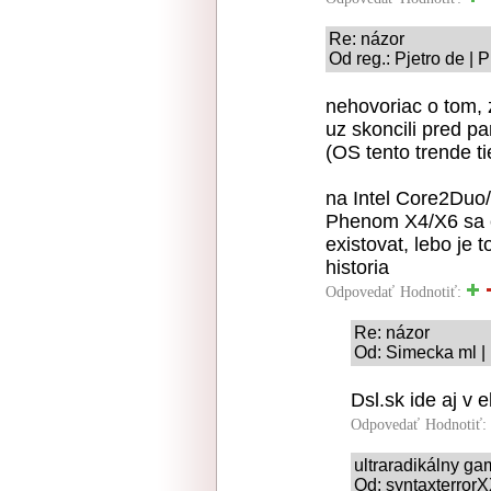
Re: názor
Od reg.: Pjetro de | 
nehovoriac o tom, z
uz skoncili pred p
(OS tento trende ti
na Intel Core2Duo
Phenom X4/X6 sa es
existovat, lebo je t
historia
Odpovedať
Hodnotiť:
Re: názor
Od: Simecka ml | 
Dsl.sk ide aj v e
Odpovedať
Hodnotiť:
ultraradikálny g
Od: syntaxterrorX