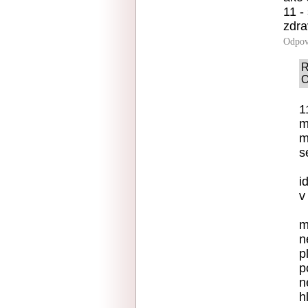
11 -
zdra
Odpov
R
O
1
m
m
s
i
v
m
n
p
p
n
h