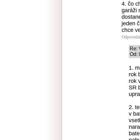
4. čo c
garáži 
dostane
jeden č
chce v
Odpoveda
Re: 
Od: 
1. m
rok 
rok 
SR b
upra
2. t
v ba
vset
nara
bate