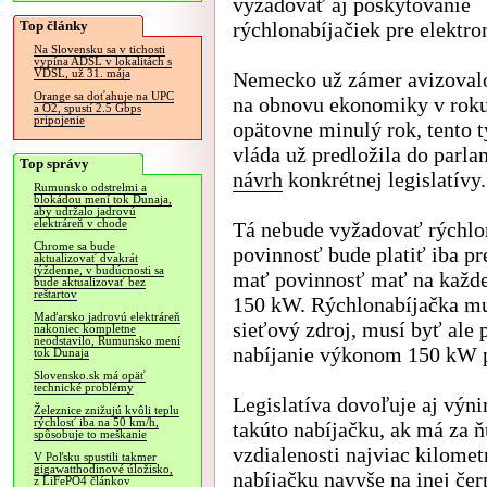
vyžadovať aj poskytovanie
Top články
rýchlonabíjačiek pre elektro
Na Slovensku sa v tichosti
vypína ADSL v lokalitách s
VDSL, už 31. mája
Nemecko už zámer avizovalo
Orange sa doťahuje na UPC
na obnovu ekonomiky v roku
a O2, spustí 2.5 Gbps
pripojenie
opätovne minulý rok, tento 
vláda už predložila do parl
Top správy
návrh
konkrétnej legislatívy.
Rumunsko odstrelmi a
blokádou mení tok Dunaja,
aby udržalo jadrovú
elektráreň v chode
Tá nebude vyžadovať rýchlon
Chrome sa bude
povinnosť bude platiť iba pr
aktualizovať dvakrát
týždenne, v budúcnosti sa
mať povinnosť mať na každe
bude aktualizovať bez
reštartov
150 kW. Rýchlonabíjačka mu
Maďarsko jadrovú elektráreň
sieťový zdroj, musí byť ale
nakoniec kompletne
neodstavilo, Rumunsko mení
nabíjanie výkonom 150 kW 
tok Dunaja
Slovensko.sk má opäť
technické problémy
Legislatíva dovoľuje aj výni
Železnice znižujú kvôli teplu
rýchlosť iba na 50 km/h,
takúto nabíjačku, ak má za 
spôsobuje to meškanie
vzdialenosti najviac kilomet
V Poľsku spustili takmer
gigawatthodinové úložisko,
nabíjačku navyše na inej če
z LiFePO4 článkov