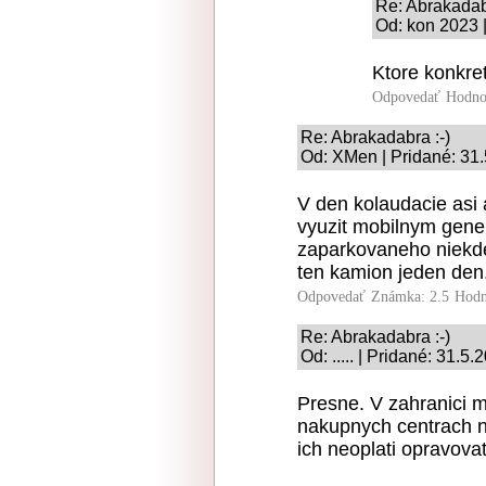
Re: Abrakadabr
Od: kon 2023 
Ktore konkre
Odpovedať
Hodno
Re: Abrakadabra :-)
Od: XMen | Pridané: 31
V den kolaudacie asi a
vyuzit mobilnym gene
zaparkovaneho niekde 
ten kamion jeden den
Odpovedať
Známka: 2.5
Hodn
Re: Abrakadabra :-)
Od: ..... | Pridané: 31.5
Presne. V zahranici m
nakupnych centrach na
ich neoplati opravovat