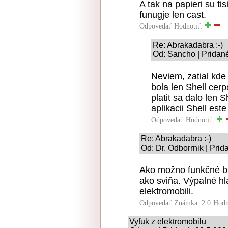
A tak na papieri su tis
funugje len cast.
Odpovedať
Hodnotiť:
Re: Abrakadabra :-)
Od: Sancho | Pridan
Neviem, zatial kde
bola len Shell cerp
platit sa dalo len S
aplikacii Shell est
Odpovedať
Hodnotiť:
Re: Abrakadabra :-)
Od: Dr. Odborrnik | Pri
Ako možno funkčné bud
ako sviňa. Výpalné hl
elektromobili.
Odpovedať
Známka: 2.0
Hodn
Vyfuk z elektromobilu