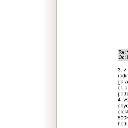
Re: 
Od: 
3. v
rodi
gara
el. 
podz
4. v
obyc
elek
500k
hodi