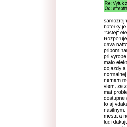
Re: Vyfuk 
Od: efrepfr
samozrejme
baterky j
"cistej" e
Rozporuje
dava naft
pripomina
pri vyrobe
malo elek
dojazdy a 
normalnej 
nemam moz
viem, ze z
mat proble
dostupne 
to aj vdak
nasilnym. 
mesta a n
ludi daku