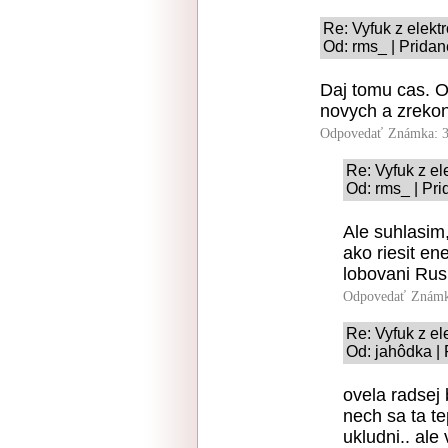
Re: Vyfuk z elekt
Od: rms_ | Pridan
Daj tomu cas. O
novych a zreko
Odpovedať
Známka: 3
Re: Vyfuk z el
Od: rms_ | Pri
Ale suhlasim,
ako riesit en
lobovani Rusm
Odpovedať
Známk
Re: Vyfuk z el
Od: jahôdka |
ovela radsej
nech sa ta t
ukludni.. ale