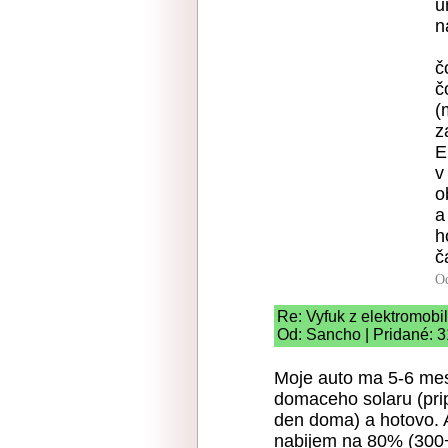
u
n
č
č
(
z
E
v
o
a
h
č
O
Re: Vyfuk z elektromobi
Od: Sancho | Pridané: 3
Moje auto ma 5-6 mesi
domaceho solaru (pri
den doma) a hotovo. 
nabijem na 80% (300+