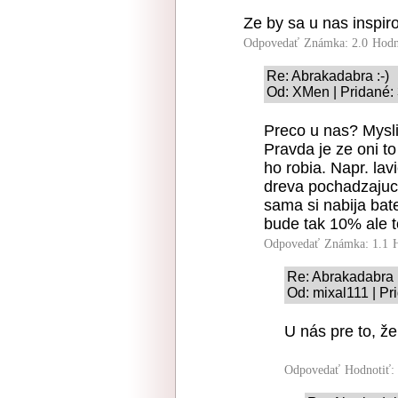
Ze by sa u nas inspiro
Odpovedať
Známka: 2.0
Hodn
Re: Abrakadabra :-)
Od: XMen | Pridané:
Preco u nas? Mysli
Pravda je ze oni to
ho robia. Napr. lav
dreva pochadzajuc
sama si nabija ba
bude tak 10% ale t
Odpovedať
Známka: 1.1
Re: Abrakadabra :
Od: mixal111 | Pr
U nás pre to, že
Odpovedať
Hodnotiť: