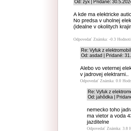
Od: zyx | Pridané: 30.5.202
A kde ma elektricke auti
No predsa v uholnej elekt
(idealne v okolitych kraji
Odpovedať
Známka: -0.3
Hodnoti
Re: Vyfuk z elektromobi
Od: asdad | Pridané: 31
Alebo vo veternej elek
v jadrovej elektrarni..
Odpovedať
Známka: 0.0
Hodn
Re: Vyfuk z elektrom
Od: jahôdka | Pridan
nemecko toho jadra
ma vietor a voda 4
jazditelne
Odpovedať
Známka: 3.8