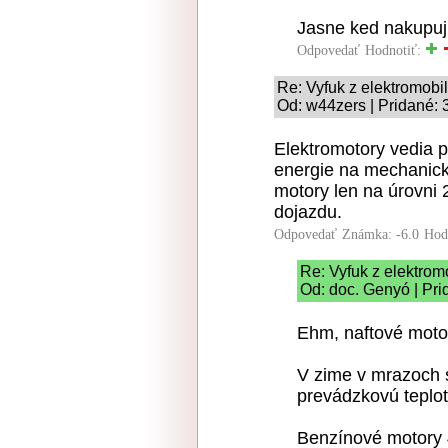
Jasne ked nakupuju
Odpovedať
Hodnotiť:
Re: Vyfuk z elektromobi
Od: w44zers | Pridané: 
Elektromotory vedia p
energie na mechanick
motory len na úrovni
dojazdu.
Odpovedať
Známka: -6.0
Hod
Re: Vyfuk z elektrom
Od: doc. Genyó | Pri
Ehm, naftové mot
V zime v mrazoch 
prevádzkovú teplo
Benzínové motory