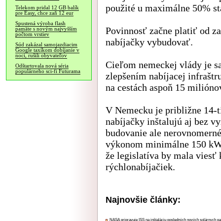
použité u maximálne 50% sta
Telekom pridal 12 GB balík
pre Easy, chce zaň 12 eur
Spustená výroba flash
Povinnosť začne platiť od z
pamäte s novým najvyšším
počtom vrstiev
nabíjačky vybudovať.
Súd zakázal samojazdiacim
Google taxíkom dobíjanie v
noci, rušili obyvateľov
Cieľom nemeckej vlády je s
Odštartovala nová séria
populárneho sci-fi Futurama
zlepšením nabíjacej infrašt
na cestách aspoň 15 milióno
V Nemecku je približne 14-ti
nabíjačky inštalujú aj bez v
budovanie ale nerovnomerné 
výkonom minimálne 150 kW n
že legislatíva by mala viesť
rýchlonabíjačiek.
Najnovšie články:
NASA pripravuje ISS na inštaláciu posledných nových solárnych p