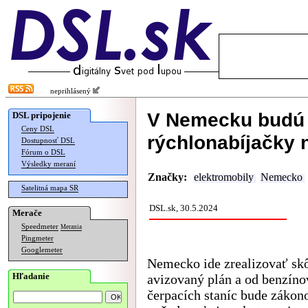
neprihlásený
V Nemecku budú 
DSL pripojenie
Ceny DSL
rýchlonabíjačky 
Dostupnosť DSL
Fórum o DSL
Výsledky meraní
Značky:
elektromobily
Nemecko
Satelitná mapa SR
DSL.sk, 30.5.2024
Merače
Speedmeter
Merania
Pingmeter
Googlemeter
Nemecko ide zrealizovať sk
Hľadanie
avizovaný plán a od benzín
čerpacích staníc bude záko