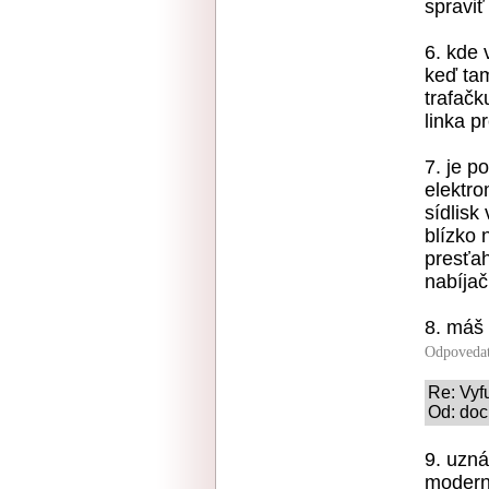
spraviť
6. kde 
keď tam
trafačk
linka p
7. je p
elektro
sídlisk
blízko
presťah
nabíjač
8. máš 
Odpoveda
Re: Vyf
Od: doc
9. uzná
moderný