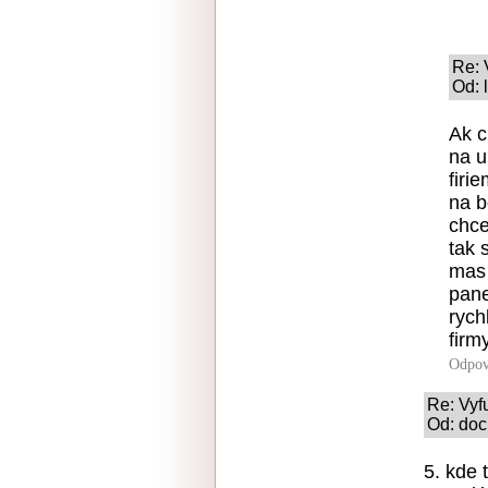
Re: 
Od: 
Ak c
na u
firi
na b
chce
tak 
mas 
pane
rych
firmy
Odpov
Re: Vyf
Od: doc
5. kde 