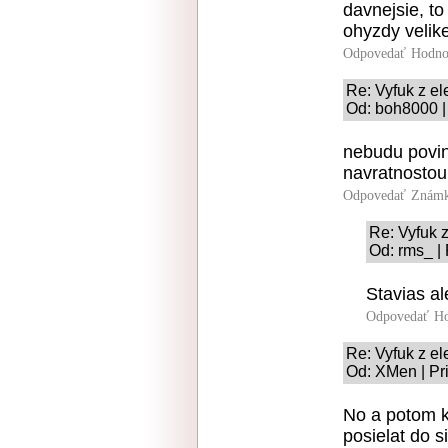
davnejsie, to
ohyzdy velik
Odpovedať
Hodno
Re: Vyfuk z el
Od: boh8000 |
nebudu povin
navratnostou 
Odpovedať
Známk
Re: Vyfuk 
Od: rms_ |
Stavias a
Odpovedať
Ho
Re: Vyfuk z el
Od: XMen | Pr
No a potom k
posielat do 