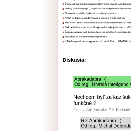
Ďalšia jadrová elektráreň južne od Slovenska musela kvôli teplu zn
Vydaný nový FFmpeg 9.0, zlepšil akceleráciu profesionálnych form
Slovenská sporiteľňa bude mať cez víkend odstávku
NASA na diaľku na sonde Voyager 2 úspešne znížila spotrebu
Maďarsko jadrovú elektráreň nakoniec kompletne neodstavilo, Ru
Súd zakázal samojazdiacim Google taxíkom dobíjanie v noci, rušili
Železnice znižujú kvôli teplu rýchlosť iba na 50 km/h, spôsobuje t
Slovensko.sk má opäť technické problémy
V Poľsku spustili takmer gigawatthodinové úložisko, z LiFePO4 čl
Diskusia:
Abrakadabra :-)
Od reg.: Umrelá inteligenci
Nechcem byť za kazišuka,
funkčné ?
Odpovedať
Známka: 7.6
Hodnoti
Re: Abrakadabra :-)
Od reg.: Michal Dobrode