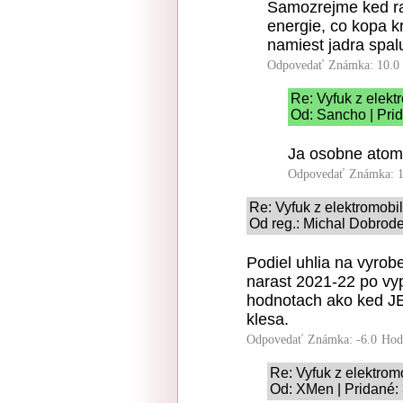
Samozrejme ked rat
energie, co kopa k
namiest jadra spalu
Odpovedať
Známka: 10.0
Re: Vyfuk z elekt
Od: Sancho | Pri
Ja osobne atomk
Odpovedať
Známka: 1
Re: Vyfuk z elektromobi
Od reg.: Michal Dobrode
Podiel uhlia na vyro
narast 2021-22 po vyp
hodnotach ako ked JE
klesa.
Odpovedať
Známka: -6.0
Hod
Re: Vyfuk z elektrom
Od: XMen | Pridané: