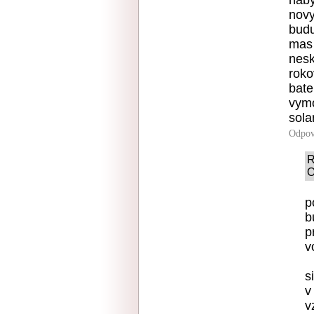
naby
novy
budu
mas 
nesk
roko
bate
vymo
sola
Odpov
R
O
p
b
p
v
s
v
v