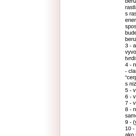
benz
rast
s ra
ener
spos
bude
benz
3 - 
vyvo
tvrdi
4 - 
- cl
"cer
s ni
5 - v
6 - v
7 - v
8 - 
samo
9 - (
10 -
ako 