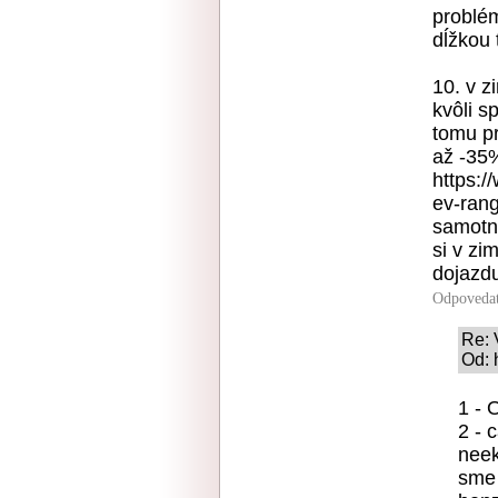
problé
dĺžkou t
10. v z
kvôli s
tomu pr
až -35%
https:/
ev-rang
samotné
si v zi
dojazd
Odpoveda
Re: 
Od: 
1 - 
2 - 
neek
sme 