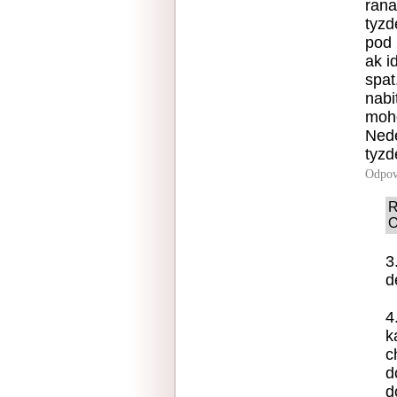
rana
tyzd
pod 
ak i
spat
nabi
moho
Nede
tyzd
Odpov
R
O
3
d
4
k
c
d
d