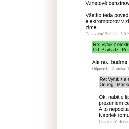
Vznetové benzíno
Všetko teda poveda
elektromotorov v z
zime.
Odpovedať
Známka: 5.0
Re: Vyfuk z elekt
Od: Bzvtvzfz | Pr
Ale no.. buďme r
Odpovedať
Známka: 1
Re: Vyfuk z el
Od reg.: Mack
Ok, nabitie l
prezeniem ce
A to nepocita
Napriek tomu
Odpovedať
Hodno