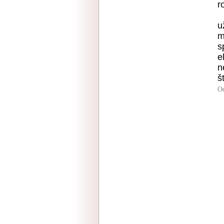
r
u
m
s
e
n
š
O