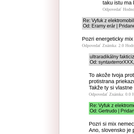
taku istu ma
Odpovedať
Hodno
Re: Vyfuk z elektromobi
Od: Erarny erár | Pridan
Pozri energeticky mix
Odpovedať
Známka: 2.0
Hodn
ultraradikálny faktic
Od: syntaxterrorXXX,
To akože tvoja pro
protistrana prieka
Takže ty si vlastne
Odpovedať
Známka: 0.0
Re: Vyfuk z elektrom
Od: Gertrudo | Prida
Pozri si mix nemeck
Ano, slovensko je 