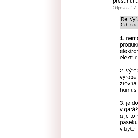
presunuti
Odpovedať
Zn
Re: Vyf
Od: doc
1. nemá
produkc
elektro
elektri
2. výro
výrobe 
zrovna 
humus
3. je d
v garáž
a je to
paseku
v byte