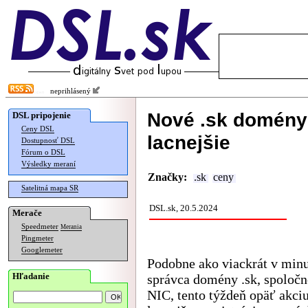
neprihlásený
Nové .sk domény
DSL pripojenie
Ceny DSL
lacnejšie
Dostupnosť DSL
Fórum o DSL
Výsledky meraní
Značky:
.sk
ceny
Satelitná mapa SR
DSL.sk, 20.5.2024
Merače
Speedmeter
Merania
Pingmeter
Googlemeter
Podobne ako viackrát v minu
Hľadanie
správca domény .sk, spoloč
NIC, tento týždeň opäť akciu