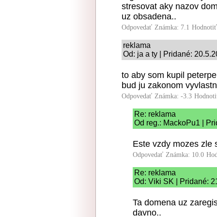
stresovat aky nazov dom
uz obsadena..
Odpovedať
Známka: 7.1
Hodnoti
reklama
Od: ja a ty | Pridané: 20.5.
to aby som kupil peterpel
bud ju zakonom vyvlastn
Odpovedať
Známka: -3.3
Hodnoti
Re: reklama
Od reg.: MackoPu1 | Pri
Este vzdy mozes zle s
Odpovedať
Známka: 10.0
Hod
Re: reklama
Od: Viki SK | Pridané: 
Ta domena uz zaregist
davno..