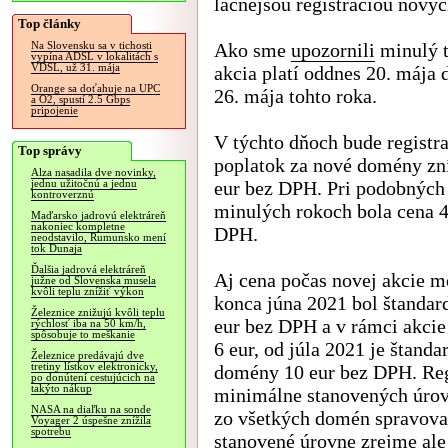
lacnejšou registráciou nový
Top články
Ako sme
upozornili
minulý t
Na Slovensku sa v tichosti
vypína ADSL v lokalitách s
VDSL, už 31. mája
akcia platí oddnes 20. mája 
Orange sa doťahuje na UPC
26. mája tohto roka.
a O2, spustí 2.5 Gbps
pripojenie
V týchto dňoch bude registr
Top správy
poplatok za nové domény zn
Alza nasadila dve novinky,
eur bez DPH. Pri podobných
jednu užitočnú a jednu
kontroverznú
minulých rokoch bola cena 4
Maďarsko jadrovú elektráreň
nakoniec kompletne
DPH.
neodstavilo, Rumunsko mení
tok Dunaja
Ďalšia jadrová elektráreň
Aj cena počas novej akcie 
južne od Slovenska musela
kvôli teplu znížiť výkon
konca júna 2021 bol štandar
Železnice znižujú kvôli teplu
eur bez DPH a v rámci akcie
rýchlosť iba na 50 km/h,
spôsobuje to meškanie
6 eur, od júla 2021 je štanda
Železnice predávajú dve
tretiny lístkov elektronicky,
domény 10 eur bez DPH. Regi
po donútení cestujúcich na
takýto nákup
minimálne stanovených úrov
NASA na diaľku na sonde
zo všetkých domén spravova
Voyager 2 úspešne znížila
spotrebu
stanovené úrovne zrejme ale