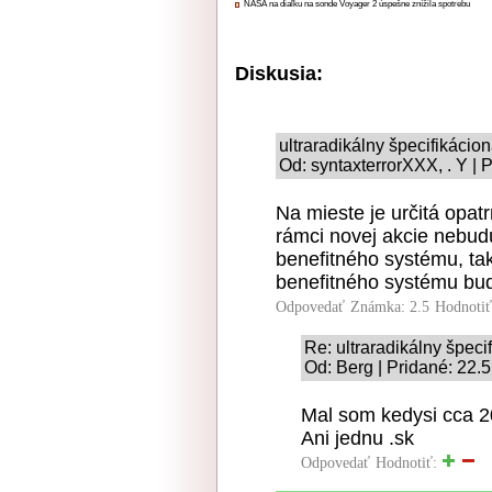
NASA na diaľku na sonde Voyager 2 úspešne znížila spotrebu
Diskusia:
ultraradikálny špecifikácio
Od: syntaxterrorXXX, . Y | 
Na mieste je určitá opat
rámci novej akcie nebu
benefitného systému, tak
benefitného systému bu
Odpovedať
Známka: 2.5
Hodnoti
Re: ultraradikálny špeci
Od: Berg | Pridané: 22.
Mal som kedysi cca 
Ani jednu .sk
Odpovedať
Hodnotiť: