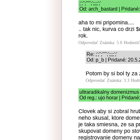
;';'';''''';';;;;';'
Od: arch_bastard | Pridané
aha to mi pripomina....
.. tak nic, kurva co drzi
rok.
Odpovedať
Známka: 5.0
Hodnoti
Re: ;';'';''''';';;;;';'
Od: p_b | Pridané: 20.5
Potom by si bol ty za
Odpovedať
Známka: 3.3
Hodn
ultraradikalny domenizmus
Od reg.: ujo horar | Pridan
Clovek aby si zobral hru
neho skusal, ktore domen
je taka smiesna, ze sa 
skupovat domeny po stov
registrovanie domeny na