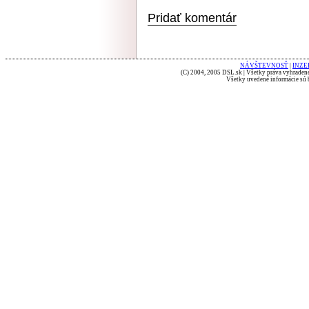
Pridať komentár
NÁVŠTEVNOSŤ
|
INZE
(C) 2004, 2005 DSL.sk | Všetky práva vyhradené
Všetky uvedené informácie sú b