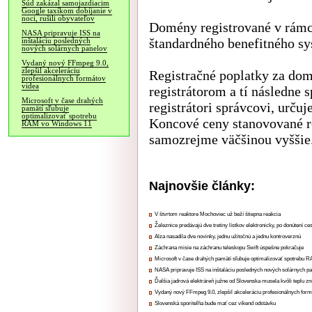
Súd zakázal samojazdiacim
Google taxíkom dobíjanie v
noci, rušili obyvateľov
Domény registrované v rámc
NASA pripravuje ISS na
štandardného benefitného sy
inštaláciu posledných
nových solárnych panelov
Vydaný nový FFmpeg 9.0,
zlepšil akceleráciu
Registračné poplatky za dom
profesionálnych formátov
videa
registrátorom a tí následne 
Microsoft v čase drahých
registrátori správcovi, urču
pamätí sľubuje
optimalizovať spotrebu
Koncové ceny stanovované r
RAM vo Windows 11
samozrejme väčšinou vyššie
Najnovšie články:
V štvrtom reaktore Mochoviec už beží štiepna reakcia
Železnice predávajú dve tretiny lístkov elektronicky, po donútení ce
Alza nasadila dve novinky, jednu užitočnú a jednu kontroverznú
Záchrana misie na záchranu teleskopu Swift úspešne pokračuje
Microsoft v čase drahých pamätí sľubuje optimalizovať spotrebu
NASA pripravuje ISS na inštaláciu posledných nových solárnych p
Ďalšia jadrová elektráreň južne od Slovenska musela kvôli teplu zn
Vydaný nový FFmpeg 9.0, zlepšil akceleráciu profesionálnych form
Slovenská sporiteľňa bude mať cez víkend odstávku