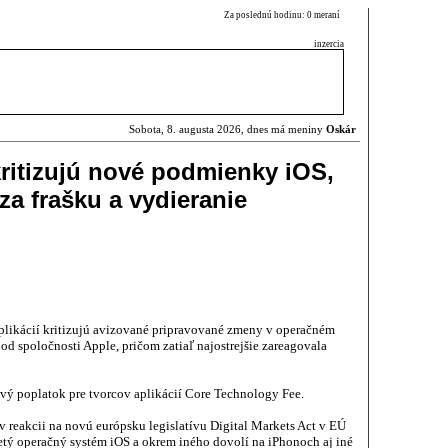
Za poslednú hodinu: 0 meraní
inzercia
Sobota, 8. augusta 2026, dnes má meniny
Oskár
kritizujú nové podmienky iOS,
 za frašku a vydieranie
plikácií kritizujú avizované pripravované zmeny v operačném
d spoločnosti Apple, pričom zatiaľ najostrejšie zareagovala
vý poplatok pre tvorcov aplikácií Core Technology Fee.
 v reakcii na novú európsku legislatívu Digital Markets Act v EÚ
etý operačný systém iOS a okrem iného dovolí na iPhonoch aj iné