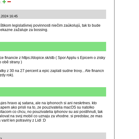
ť:
1.2024 16:45
štikom legislatívnej povinnosti niečim zaúkolujú, tak to bude
iekazne zažaluje za bossing.
e financie z https://dopice.sk/stb ( Spor Applu s Epicem o zisky
o obě strany )
atky z 30 na 27 percent a epic zaplati sudne trovy... Ale financn
zdy rok).
es hravo aj satana, ale na iphonoch si ani neskrtnes. kto
chapem ako prisli na to, ze pouzivatelia macOS su natolko
itacom co chcu, no pouzivatelia iphonov su asi postihnuti, tak
alovat na svoj mobil co uznaju za vhodne. si predstav, ze mas
varit len potraviny z Lidl :D