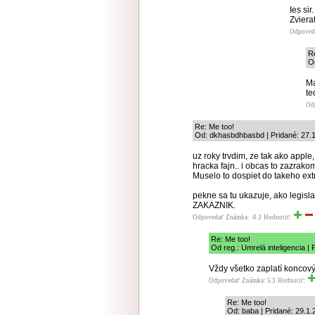
Ies sir
Zviera
Odpoved
R
Od
Ma
te
Od
Re: Me too!
Od: dkhasbdhbasbd | Pridané: 27.
uz roky trvdim, ze tak ako apple,
hracka fajn.. i obcas to zazrakom
Muselo to dospiet do takeho extre
pekne sa tu ukazuje, ako legis
ZAKAZNIK.
Odpovedať
Známka: -0.3
Hodnotiť:
Re: Me too!
Od reg.: Umrelá inteligencia |
Vždy všetko zaplatí koncový
Odpovedať
Známka: 5.3
Hodnotiť:
Re: Me too!
Od: baba | Pridané: 29.1.