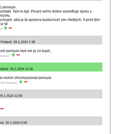
ú peniaze.
 kontakt. Tam to kpt. Picard veľmi dobre vysvetľuje spolu s
nizmu.
chopili, aká je tá správna budúcnosť pre všetkých. A pred tým
ce W.
iť:
Pridané: 29.1.2024 7:38
boli peniaze ked nie je co kupit...
Hodnotiť:
ridané: 29.1.2024 11:26
 si mohol zhromazdovat peniaze
 10.0
Hodnotiť:
 29.1.2024 11:59
ané: 30.1.2024 6:59