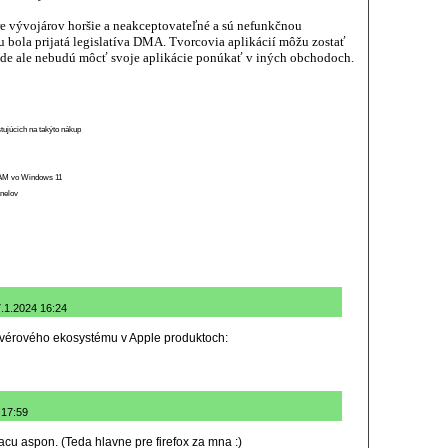
e vývojárov horšie a neakceptovateľné a sú nefunkčnou
mu bola prijatá legislatíva DMA. Tvorcovia aplikácií môžu zostať
ade ale nebudú môcť svoje aplikácie ponúkať v iných obchodoch.
stujúcich na takýto nákup
 RAM vo Windows 11
anelov
7.1.2024 16:24
ftvérového ekosystému v Apple produktoch:
 17:59
acu aspon. (Teda hlavne pre firefox za mna :)