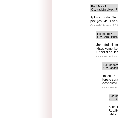
Re: Me too!
Od: kapitán pikok | 
Aj to raz bude. Nem
pocujes! Mal si to p
Odpovedať
Známka: -5.0
Re: Me too!
Od: Berg | Prid
Jano daj mi sm
Načo komplikov
Chcel si od Jana
Odpovedať
Známka: 
Re: Me too!
Od: kapitán
Takze uz j
lepsie spr
dospelosti.
Odpovedať
Zn
Re: Me
Od: Be
Si chce
Realit
64-biti