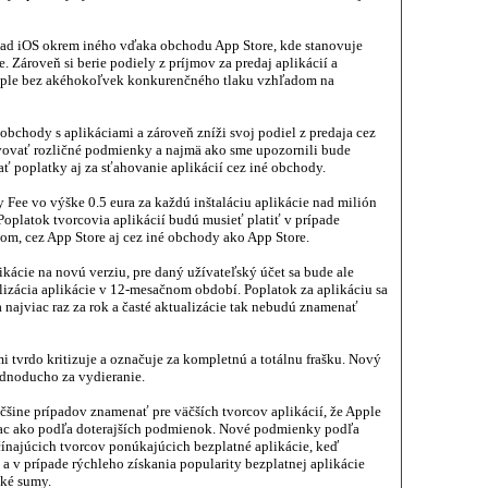
 nad iOS okrem iného vďaka obchodu App Store, kde stanovuje
 Zároveň si berie podiely z príjmov za predaj aplikácií a
Apple bez akéhokoľvek konkurenčného tlaku vzhľadom na
obchody s aplikáciami a zároveň zníži svoj podiel z predaja cez
ovovať rozličné podmienky a najmä ako sme upozornili bude
ať poplatky aj za sťahovanie aplikácií cez iné obchody.
 Fee vo výške 0.5 eura za každú inštaláciu aplikácie nad milión
 Poplatok tvorcovia aplikácií budú musieť platiť v prípade
om, cez App Store aj cez iné obchody ako App Store.
plikácie na novú verziu, pre daný užívateľský účet sa bude ale
alizácia aplikácie v 12-mesačnom období. Poplatok za aplikáciu sa
a najviac raz za rok a časté aktualizácie tak nebudú znamenať
tvrdo kritizuje a označuje za kompletnú a totálnu frašku. Nový
dnoducho za vydieranie.
šine prípadov znamenať pre väčších tvorcov aplikácií, že Apple
iac ako podľa doterajších podmienok. Nové podmienky podľa
čínajúcich tvorcov ponúkajúcich bezplatné aplikácie, keď
e a v prípade rýchleho získania popularity bezplatnej aplikácie
oké sumy.