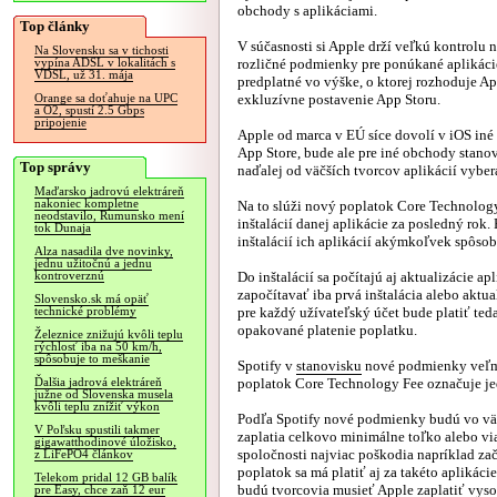
obchody s aplikáciami.
Top články
V súčasnosti si Apple drží veľkú kontrolu
Na Slovensku sa v tichosti
rozličné podmienky pre ponúkané aplikácie.
vypína ADSL v lokalitách s
VDSL, už 31. mája
predplatné vo výške, o ktorej rozhoduje 
exkluzívne postavenie App Storu.
Orange sa doťahuje na UPC
a O2, spustí 2.5 Gbps
pripojenie
Apple od marca v EÚ síce dovolí v iOS iné 
App Store, bude ale pre iné obchody stan
Top správy
naďalej od väčších tvorcov aplikácií vyber
Maďarsko jadrovú elektráreň
nakoniec kompletne
Na to slúži nový poplatok Core Technology
neodstavilo, Rumunsko mení
inštalácií danej aplikácie za posledný rok.
tok Dunaja
inštalácií ich aplikácií akýmkoľvek spôsob
Alza nasadila dve novinky,
jednu užitočnú a jednu
Do inštalácií sa počítajú aj aktualizácie a
kontroverznú
započítavať iba prvá inštalácia alebo aktu
Slovensko.sk má opäť
pre každý užívateľský účet bude platiť ted
technické problémy
opakované platenie poplatku.
Železnice znižujú kvôli teplu
rýchlosť iba na 50 km/h,
spôsobuje to meškanie
Spotify v
stanovisku
nové podmienky veľmi 
poplatok Core Technology Fee označuje je
Ďalšia jadrová elektráreň
južne od Slovenska musela
kvôli teplu znížiť výkon
Podľa Spotify nové podmienky budú vo väč
V Poľsku spustili takmer
zaplatia celkovo minimálne toľko alebo v
gigawatthodinové úložisko,
spoločnosti najviac poškodia napríklad za
z LiFePO4 článkov
poplatok sa má platiť aj za takéto aplikáci
Telekom pridal 12 GB balík
budú tvorcovia musieť Apple zaplatiť vys
pre Easy, chce zaň 12 eur