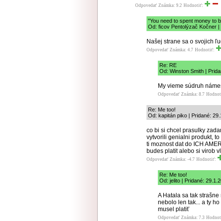
Odpovedať
Známka: 9.2
Hodnotiť:
"You need to spent money to be
Od: ficov Pentolýzač Kočner |
Našej strane sa o svojich ľ
Odpovedať
Známka: 4.7
Hodnotiť:
Re: RE
Od: Winston Smith | Prida
My vieme súdruh námes
Odpovedať
Známka: 8.7
Hodnot
Re: Me too!
Od: kapitán piko | Pridané: 29
co bi si chcel prasulky zad
vytvorili genialni produkt, t
ti moznost dat do ICH AMER
budes platit alebo si virob 
Odpovedať
Známka: -4.7
Hodnotiť:
Re: Me too!
Od: jelito | Pridané: 29.1.
A Hatala sa tak strašne
nebolo len tak... a ty h
musel platiť
Odpovedať
Známka: 7.3
Hodnot