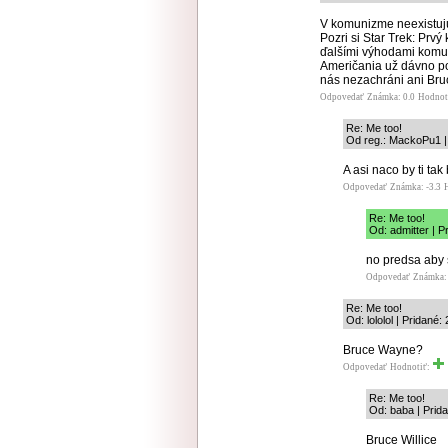
V komunizme neexistuj
Pozri si Star Trek: Prvý
ďalšími výhodami komu
Američania už dávno po
nás nezachráni ani Bru
Odpovedať
Známka: 0.0
Hodnot
Re: Me too!
Od reg.: MackoPu1 | 
A asi naco by ti tak 
Odpovedať
Známka: -3.3
Re: Me too!
Od: admitter | P
no predsa aby
Odpovedať
Známka:
Re: Me too!
Od: lololol | Pridané:
Bruce Wayne?
Odpovedať
Hodnotiť:
Re: Me too!
Od: baba | Prid
Bruce Willice