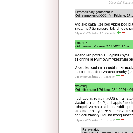
Odpovedať
Hodnoti
ultraradikálny gamerizmus
Od: syntaxterrorXXX, . Y | Pridané: 27.
A to ako čakali, že keď Apple pod plá
zadarmo? Sa nasere, tak ich ešte pr
Odpovedať
Známka: -5.2
Hodnotiť:
mozno?
Od: dewfw | Pridané: 27.1.2024 17:59
Mozno len potrebuju vyplnit chybajuc
z Fortnite je Pyrrhovým vítězstvím pr
V skratke, sud im nariedil znizit popl
eapple strati dost znacne prachy (ka
Odpovedať
Známka: 7.1
Hodnotiť:
watafuq
Od: hibernator | Pridané: 28.1.2024 4:06
nechapem, ze na macOS si nainstaluj
vlastni ten telefon? ja ci apple? ne
schopni, ze maju slobodu robit s poc
su "chraneni" tym, ze si nemozu inst
panvicu znacky Lidl, na ktorej mozes 
Odpovedať
Známka: 7.7
Hodnotiť:
Re: watafuq