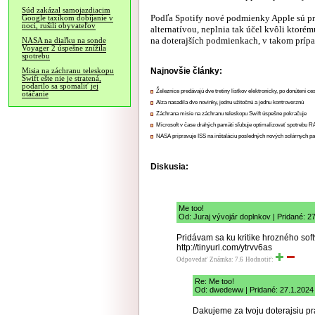
Súd zakázal samojazdiacim
Podľa Spotify nové podmienky Apple sú pr
Google taxíkom dobíjanie v
noci, rušili obyvateľov
alternatívou, neplnia tak účel kvôli ktoré
na doterajších podmienkach, v takom príp
NASA na diaľku na sonde
Voyager 2 úspešne znížila
spotrebu
Najnovšie články:
Misia na záchranu teleskopu
Swift ešte nie je stratená,
podarilo sa spomaliť jej
Železnice predávajú dve tretiny lístkov elektronicky, po donútení ce
otáčanie
Alza nasadila dve novinky, jednu užitočnú a jednu kontroverznú
Záchrana misie na záchranu teleskopu Swift úspešne pokračuje
Microsoft v čase drahých pamätí sľubuje optimalizovať spotrebu
NASA pripravuje ISS na inštaláciu posledných nových solárnych p
Diskusia:
Me too!
Od: Juraj vývojár doplnkov | Pridané: 2
Pridávam sa ku kritike hrozného so
http://tinyurl.com/ytrvv6as
Odpovedať
Známka: 7.6
Hodnotiť:
Re: Me too!
Od: dwedeww | Pridané: 27.1.2024
Dakujeme za tvoju doterajsiu pr