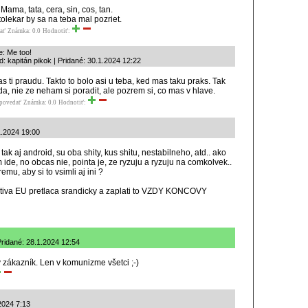
. Mama, tata, cera, sin, cos, tan.
tolekar by sa na teba mal pozriet.
ať
Známka: 0.0
Hodnotiť:
e: Me too!
: kapitán pikok | Pridané: 30.1.2024 12:22
s ti praudu. Takto to bolo asi u teba, ked mas taku praks. Tak
da, nie ze neham si poradit, ale pozrem si, co mas v hlave.
povedať
Známka: 0.0
Hodnotiť:
1.2024 19:00
 tak aj android, su oba shity, kus shitu, nestabilneho, atd.. ako
 ide, no obcas nie, pointa je, ze ryzuju a ryzuju na comkolvek..
mu, aby si to vsimli aj ini ?
lativa EU pretlaca srandicky a zaplati to VZDY KONCOVY
 Pridané: 28.1.2024 12:54
 zákazník. Len v komunizme všetci ;-)
2024 7:13