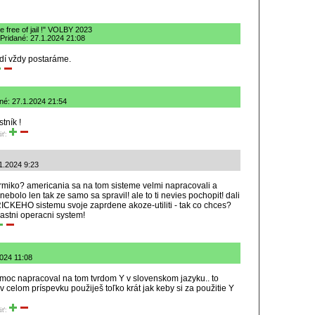
 free of jail !" VOLBY 2023
 Pridané: 27.1.2024 21:08
udí vždy postaráme.
né: 27.1.2024 21:54
tník !
iť:
.1.2024 9:23
armiko? americania sa na tom sisteme velmi napracovali a
o nebolo len tak ze samo sa spravil! ale to ti nevies pochopit! dali
ICKEHO sistemu svoje zaprdene akoze-utiliti - tak co chces?
vlastni operacni system!
2024 11:08
 moc napracoval na tom tvrdom Y v slovenskom jazyku.. to
o v celom príspevku použiješ toľko krát jak keby si za použitie Y
iť: