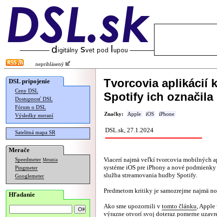
neprihlásený
Tvorcovia aplikácií 
DSL pripojenie
Ceny DSL
Spotify ich označila
Dostupnosť DSL
Fórum o DSL
Značky:
Apple
iOS
iPhone
Výsledky meraní
DSL.sk, 27.1.2024
Satelitná mapa SR
Merače
Viacerí najmä veľkí tvorcovia mobilných a
Speedmeter
Merania
systéme iOS pre iPhony a nové podmienky o
Pingmeter
služba streamovania hudby Spotify.
Googlemeter
Predmetom kritiky je samozrejme najmä no
Hľadanie
Ako sme upozornili v
tomto článku
, Apple
výrazne otvorí svoj doteraz pomerne uzavr