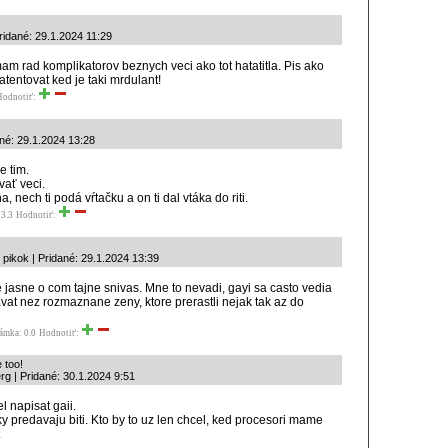
Pridané: 29.1.2024 11:29
am rad komplikatorov beznych veci ako tot hatatitla. Pis ako
atentovat ked je taki mrdulant!
Hodnotiť:
ané: 29.1.2024 13:28
e tim.
ať veci.
, nech ti podá vŕtačku a on ti dal vtáka do riti.
3.3
Hodnotiť:
 pikok | Pridané: 29.1.2024 13:39
e jasne o com tajne snivas. Mne to nevadi, gayi sa casto vedia
avat nez rozmaznane zeny, ktore prerastli nejak tak az do
ámka: 0.0
Hodnotiť:
 too!
rg | Pridané: 30.1.2024 9:51
l napisat gaii.
ky predavaju biti. Kto by to uz len chcel, ked procesori mame
.