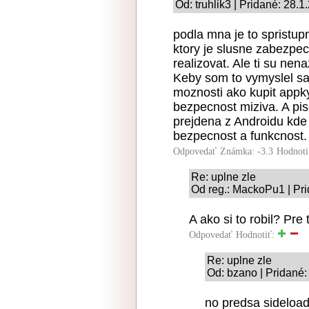
Od: truhlik3 | Pridané: 28.
podla mna je to spristup
ktory je slusne zabezpe
realizovat. Ale ti su nen
Keby som to vymyslel s
moznosti ako kupit appky
bezpecnost miziva. A pi
prejdena z Androidu kde 
bezpecnost a funkcnost.
Odpovedať
Známka: -3.3
Hodnoti
Re: uplne zle
Od reg.: MackoPu1 | Pri
A ako si to robil? Pre 
Odpovedať
Hodnotiť:
Re: uplne zle
Od: bzano | Pridané:
no predsa sideload