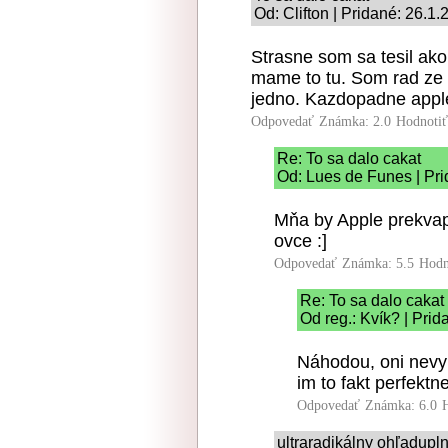
Od: Clifton | Pridané: 26.1
Strasne som sa tesil ako
mame to tu. Som rad ze n
jedno. Kazdopadne apple
Odpovedať
Známka: 2.0
Hodnoti
Re: To sa dalo cakat
Od: Lues de Funes | Pri
Mňa by Apple prekvapi
ovce :]
Odpovedať
Známka: 5.5
Hodn
Re: To sa dalo cakat
Od reg.: Kvík? | Pri
Náhodou, oni nevyk
im to fakt perfektne
Odpovedať
Známka: 6.0
ultraradikálny ohľadupl