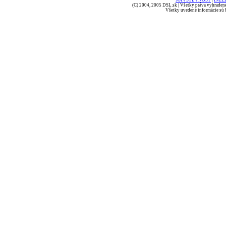
NÁVŠTEVNOSŤ
|
INZE
(C) 2004, 2005 DSL.sk | Všetky práva vyhradené
Všetky uvedené informácie sú b