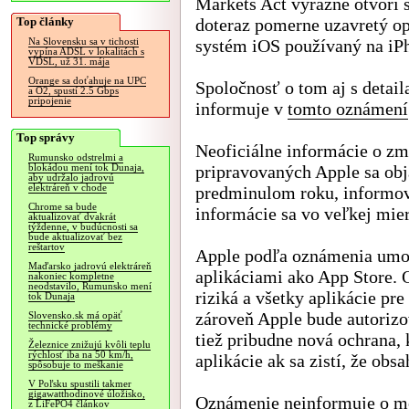
Markets Act výrazne otvorí 
Top články
doteraz pomerne uzavretý o
systém iOS používaný na iP
Na Slovensku sa v tichosti
vypína ADSL v lokalitách s
VDSL, už 31. mája
Orange sa doťahuje na UPC
Spoločnosť o tom aj s detai
a O2, spustí 2.5 Gbps
pripojenie
informuje v
tomto oznámení
Top správy
Neoficiálne informácie o z
Rumunsko odstrelmi a
pripravovaných Apple sa obja
blokádou mení tok Dunaja,
aby udržalo jadrovú
elektráreň v chode
predminulom roku, informov
Chrome sa bude
informácie sa vo veľkej mier
aktualizovať dvakrát
týždenne, v budúcnosti sa
bude aktualizovať bez
reštartov
Apple podľa oznámenia umo
Maďarsko jadrovú elektráreň
aplikáciami ako App Store. 
nakoniec kompletne
neodstavilo, Rumunsko mení
riziká a všetky aplikácie pr
tok Dunaja
zároveň Apple bude autorizo
Slovensko.sk má opäť
technické problémy
tiež pribudne nová ochrana, 
Železnice znižujú kvôli teplu
rýchlosť iba na 50 km/h,
aplikácie ak sa zistí, že obs
spôsobuje to meškanie
V Poľsku spustili takmer
gigawatthodinové úložisko,
Oznámenie neinformuje o mož
z LiFePO4 článkov