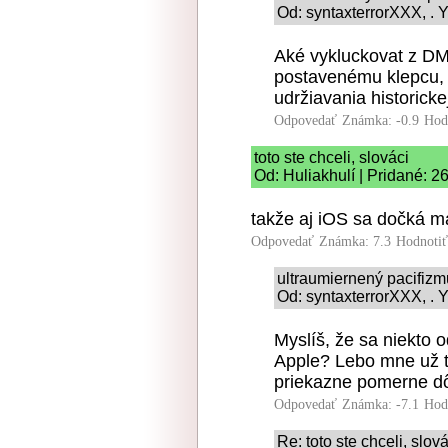
Od: syntaxterrorXXX, . Y
Aké vykluckovat z DM
postavenému klepcu,
udržiavania historicke
Odpovedať
Známka: -0.9
Hod
toto ste chceli, slováci
Od: Huliakhulí | Pridané: 2
takže aj iOS sa dočká m
Odpovedať
Známka: 7.3
Hodnoti
ultraumiernený pacifiz
Od: syntaxterrorXXX, . Y
Myslíš, že sa niekto 
Apple? Lebo mne už to
priekazne pomerne dô
Odpovedať
Známka: -7.1
Hod
Re: toto ste chceli, slová