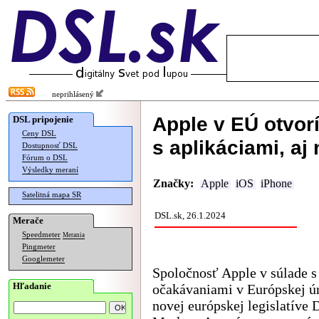
neprihlásený
Apple v EÚ otvor
DSL pripojenie
Ceny DSL
s aplikáciami, aj
Dostupnosť DSL
Fórum o DSL
Výsledky meraní
Značky:
Apple
iOS
iPhone
Satelitná mapa SR
DSL.sk, 26.1.2024
Merače
Speedmeter
Merania
Pingmeter
Googlemeter
Spoločnosť Apple v súlade s
Hľadanie
očakávaniami v Európskej ún
novej európskej legislatíve D