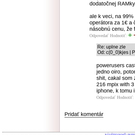
dodatočnej RAMky
ale k veci, na 99%
operátora za 1€ a 
násobnú cenu, že f
Odpovedať
Hodnotiť:
Re: uplne zle
Od: c(0_0)kjes | 
powerusers cas
jedno oiro, poto
shit, cakal som
216 mpix with 3 
iphone, k tomu i
Odpovedať
Hodnotiť:
Pridať komentár