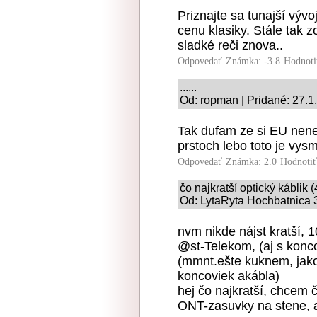
Priznajte sa tunajší výv
cenu klasiky. Stále tak 
sladké reči znova..
Odpovedať
Známka: -3.8
Hodnoti
......
Od: ropman | Pridané: 27.1
Tak dufam ze si EU nene
prstoch lebo toto je vys
Odpovedať
Známka: 2.0
Hodnoti
čo najkratší optický káblik 
Od: LytaRyta Hochbatnica 3
nvm nikde nájst kratší, 1
@st-Telekom, (aj s kon
(mmnt.ešte kuknem, jako 
koncoviek akábla)
hej čo najkratší, chcem č
ONT-zasuvky na stene,