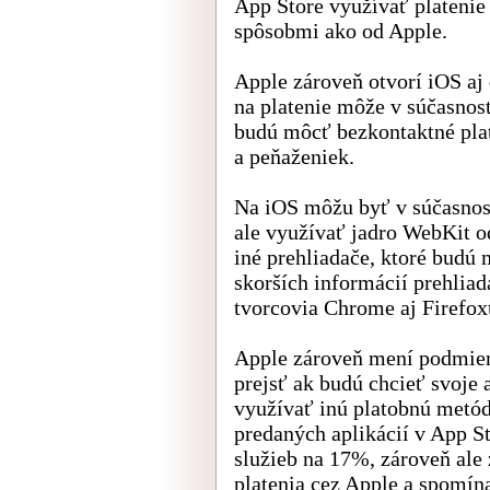
App Store využívať platenie
spôsobmi ako od Apple.
Apple zároveň otvorí iOS a
na platenie môže v súčasnos
budú môcť bezkontaktné plat
a peňaženiek.
Na iOS môžu byť v súčasnost
ale využívať jadro WebKit o
iné prehliadače, ktoré budú 
skorších informácií prehliad
tvorcovia Chrome aj Firefox
Apple zároveň mení podmien
prejsť ak budú chcieť svoje
využívať inú platobnú metód
predaných aplikácií v App S
služieb na 17%, zároveň ale 
platenia cez Apple a spomín