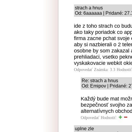
strach a hnus
Od: 6aaaaaa | Pridané: 27.
ide z toho strach co bud
ako taky poriadok co app
firma zacne pchat svoje 
aby si nazbierali o 2 tele
osobne by som zakazal aj
prehliadaci, vsetko pekn
vyskakovacie webkit oki
Odpovedať
Známka: 3.3
Hodnoti
Re: strach a hnus
Od: Emipov | Pridané: 2
Každý bude mat možn
bezpečnosť svojho zar
alternatívnych obchod
Odpovedať
Hodnotiť:
uplne zle