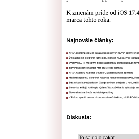
K zmenám príde od iOS 17.4
marca tohto roka.
Najnovšie články:
NASA pripravuje ISS na inštaláciu posledných nových solárnych p
Ďalšia jadrová elektráreň južne od Slovenska musela kvôli teplu zn
Vydaný nový FFmpeg 9.0, zlepšil akceleráciu profesionálnych form
Slovenská sporiteľňa bude mať cez víkend odstávku
NASA na diaľku na sonde Voyager 2 úspešne znížila spotrebu
Maďarsko jadrovú elektráreň nakoniec kompletne neodstavilo, Ru
Súd zakázal samojazdiacim Google taxíkom dobíjanie v noci, rušili
Železnice znižujú kvôli teplu rýchlosť iba na 50 km/h, spôsobuje t
Slovensko.sk má opäť technické problémy
V Poľsku spustili takmer gigawatthodinové úložisko, z LiFePO4 čl
Diskusia:
To sa dalo cakat