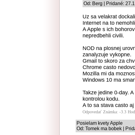
Od: Berg | Pridané: 27.
Uz sa velakrat dockali
Internet na to nemohli
A Apple s ich bohorov
nepredbehli civili.
NOD na plosnej urovn
zanalyzuje vykopne.
Gmail to skoro za chvi
Chrome casto nedovoli
Mozilla mi da moznost
Windows 10 ma smart
Takze jedine 0-day. A
kontrolou kodu.
A to sa stava casto aj
Odpovedať
Známka: -3.3
Hod
Posielam kvety Apple
Od: Tomek ma bobek | Prid