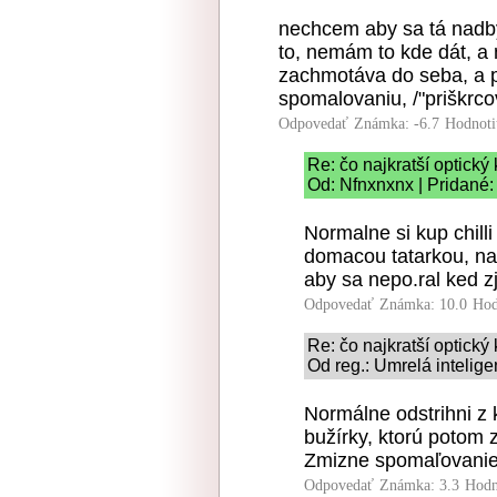
nechcem aby sa tá nadby
to, nemám to kde dát, a 
zachmotáva do seba, a pr
spomalovaniu, /"priškrco
Odpovedať
Známka: -6.7
Hodnoti
Re: čo najkratší optický 
Od: Nfnxnxnx | Pridané:
Normalne si kup chill
domacou tatarkou, na
aby sa nepo.ral ked zj
Odpovedať
Známka: 10.0
Hod
Re: čo najkratší optický 
Od reg.: Umrelá intelige
Normálne odstrihni z 
bužírky, ktorú potom 
Zmizne spomaľovanie 
Odpovedať
Známka: 3.3
Hodn