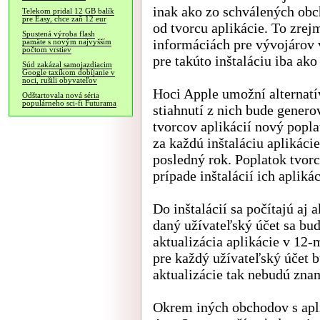
inak ako zo schválených obc
Telekom pridal 12 GB balík
pre Easy, chce zaň 12 eur
od tvorcu aplikácie. To zre
Spustená výroba flash
informáciách pre vývojárov 
pamäte s novým najvyšším
počtom vrstiev
pre takúto inštaláciu iba ak
Súd zakázal samojazdiacim
Google taxíkom dobíjanie v
noci, rušili obyvateľov
Hoci Apple umožní alternatí
Odštartovala nová séria
populárneho sci-fi Futurama
stiahnutí z nich bude genero
tvorcov aplikácií nový popl
za každú inštaláciu aplikácie
posledný rok. Poplatok tvorc
prípade inštalácií ich apliká
Do inštalácií sa počítajú aj 
daný užívateľský účet sa bud
aktualizácia aplikácie v 12
pre každý užívateľský účet bu
aktualizácie tak nebudú zna
Okrem iných obchodov s apl