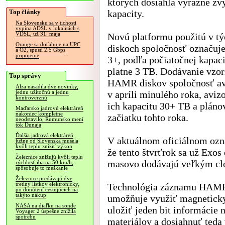
ktorých dosiahla výrazné zv
Top články
kapacity.
Na Slovensku sa v tichosti
vypína ADSL v lokalitách s
VDSL, už 31. mája
Novú platformu použitú v tý
Orange sa doťahuje na UPC
diskoch spoločnosť označuj
a O2, spustí 2.5 Gbps
pripojenie
3+, podľa počiatočnej kapaci
platne 3 TB. Dodávanie vzor
Top správy
HAMR diskov spoločnosť av
Alza nasadila dve novinky,
v apríli minulého roka, avizo
jednu užitočnú a jednu
kontroverznú
ich kapacitu 30+ TB a plán
Maďarsko jadrovú elektráreň
nakoniec kompletne
začiatku tohto roka.
neodstavilo, Rumunsko mení
tok Dunaja
Ďalšia jadrová elektráreň
V aktuálnom oficiálnom ozn
južne od Slovenska musela
kvôli teplu znížiť výkon
že tento štvrťrok sa už Exos
Železnice znižujú kvôli teplu
masovo dodávajú veľkým c
rýchlosť iba na 50 km/h,
spôsobuje to meškanie
Železnice predávajú dve
tretiny lístkov elektronicky,
Technológia záznamu HAMR,
po donútení cestujúcich na
takýto nákup
umožňuje využiť magneticky 
NASA na diaľku na sonde
uložiť jeden bit informácie 
Voyager 2 úspešne znížila
spotrebu
materiálov a dosiahnuť teda 