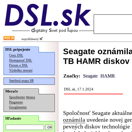
neprihlásený
Seagate oznámil
DSL pripojenie
Ceny DSL
TB HAMR diskov
Dostupnosť DSL
Fórum o DSL
Výsledky meraní
Značky:
Seagate
HAMR
Satelitná mapa SR
DSL.sk, 17.1.2024
Merače
Speedmeter
Merania
Pingmeter
Googlemeter
Spoločnosť Seagate aktuálne
Hľadanie
oznámila
uvedenie novej gen
pevných diskov technológi