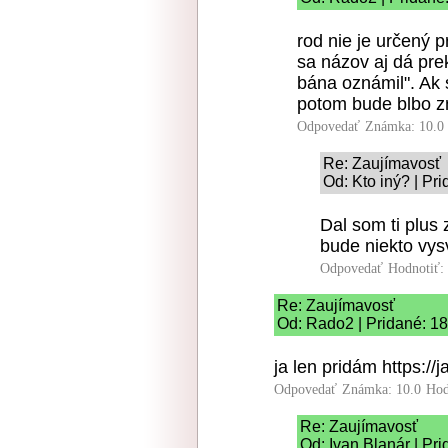
rod nie je určený 
sa názov aj dá prek
bána oznámil". Ak 
potom bude blbo zn
Odpovedať
Známka: 10.0
Re: Zaujímavosť
Od: Kto iný? | Pr
Dal som ti plus
bude niekto vys
Odpovedať
Hodnotiť:
Re: Zaujímavosť
Od: Rado2 | Pridané: 1
ja len pridám https:/
Odpovedať
Známka: 10.0
Hod
Re: Zaujímavosť
Od: Ivan Blanár | Pr