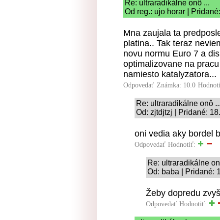
Re: ultraradikálne onô ...
Od reg.: ujo horar | Pridan
Mna zaujala ta predposl
platina.. Tak teraz nevi
novu normu Euro 7 a di
optimalizovane na prac
namiesto katalyzatora...
Odpovedať
Známka: 10.0
Hodnot
Re: ultraradikálne onô ..
Od: zjtdjtzj | Pridané: 1
oni vedia aky bordel 
Odpovedať
Hodnotiť:
Re: ultraradikálne onô
Od: baba | Pridané: 
Žeby dopredu zvyš
Odpovedať
Hodnotiť: