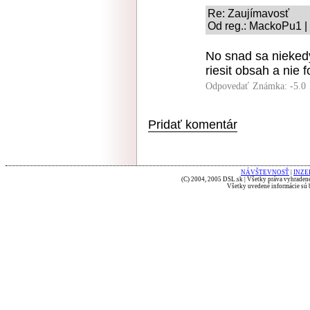
Re: Zaujímavosť
Od reg.: MackoPu1 |
No snad sa nieked
riesit obsah a nie 
Odpovedať
Známka: -5.0
Pridať komentár
NÁVŠTEVNOSŤ
|
INZE
(C) 2004, 2005 DSL.sk | Všetky práva vyhradené
Všetky uvedené informácie sú b