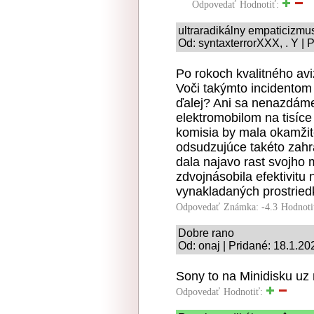
Odpovedať
Hodnotiť:
ultraradikálny empaticizmu
Od: syntaxterrorXXX, . Y | 
Po rokoch kvalitného aviz
Voči takýmto incidentom
ďalej? Ani sa nenazdáme
elektromobilom na tisíce
komisia by mala okamžite
odsudzujúce takéto zahr
dala najavo rast svojho
zdvojnásobila efektivitu
vynakladaných prostried
Odpovedať
Známka: -4.3
Hodnoti
Dobre rano
Od: onaj | Pridané: 18.1.20
Sony to na Minidisku uz
Odpovedať
Hodnotiť: