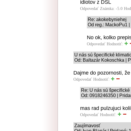
idiotov z DSL
Odpovedať
Známka: -5.0
Hod
Re: akokebyniehej
Od reg.: MackoPu1 |
No ok, kolko prepi
Odpovedať
Hodnotiť:
U nás sú špecifické klimat
Od: Baltazár Kokoschka | P
Dajme do pozornosti, že 
Odpovedať
Hodnotiť:
Re: U nás sú špecifické
Od: 0918246350 | Prida
mas rad pulzujuci kol
Odpovedať
Hodnotiť:
Zaujímavosť
Od: Ivan Blanár | Pridané: 