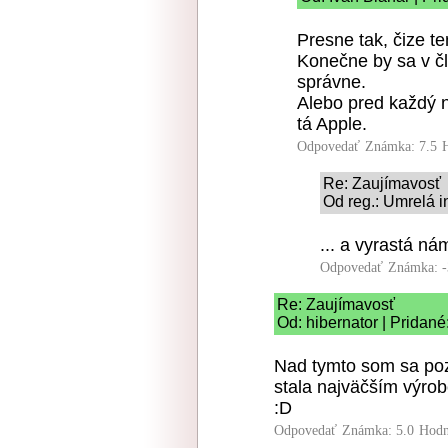
Presne tak, čize te
Konečne by sa v č
správne.
Alebo pred každý n
tá Apple.
Odpovedať
Známka: 7.5
Re: Zaujímavosť
Od reg.: Umrelá i
... a vyrastá ná
Odpovedať
Známka: -
Re: Zaujímavosť
Od: hibernator | Pridané
Nad tymto som sa poza
stala najväčším výr
:D
Odpovedať
Známka: 5.0
Hodn