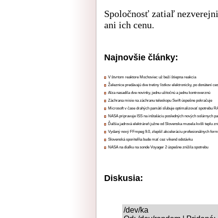
Spoločnosť zatiaľ nezverejn
ani ich cenu.
Najnovšie články:
V štvrtom reaktore Mochoviec už beží štiepna reakcia
Železnice predávajú dve tretiny lístkov elektronicky, po donútení ce
Alza nasadila dve novinky, jednu užitočnú a jednu kontroverznú
Záchrana misie na záchranu teleskopu Swift úspešne pokračuje
Microsoft v čase drahých pamätí sľubuje optimalizovať spotrebu
NASA pripravuje ISS na inštaláciu posledných nových solárnych p
Ďalšia jadrová elektráreň južne od Slovenska musela kvôli teplu zn
Vydaný nový FFmpeg 9.0, zlepšil akceleráciu profesionálnych form
Slovenská sporiteľňa bude mať cez víkend odstávku
NASA na diaľku na sonde Voyager 2 úspešne znížila spotrebu
Diskusia:
/dev/ka