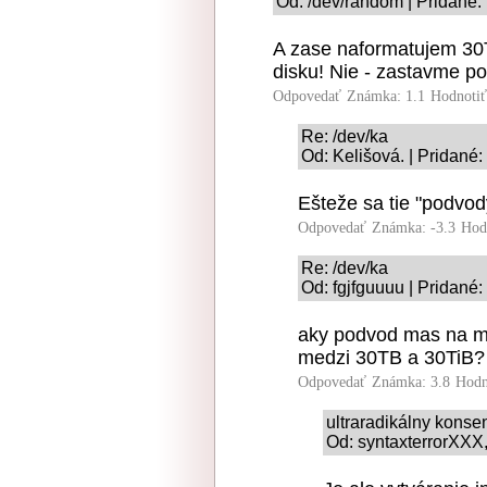
Od: /dev/random | Pridané:
A zase naformatujem 30
disku! Nie - zastavme p
Odpovedať
Známka: 1.1
Hodnoti
Re: /dev/ka
Od: Kelišová. | Pridané:
Ešteže sa tie "podvo
Odpovedať
Známka: -3.3
Hod
Re: /dev/ka
Od: fgjfguuuu | Pridané:
aky podvod mas na mys
medzi 30TB a 30TiB?
Odpovedať
Známka: 3.8
Hodn
ultraradikálny kons
Od: syntaxterrorXXX,