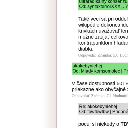
ultraradikálny konsenz
Od: syntaxterrorXXX, . Y
Také veci sa pri odde
wikipédie dokonca id
krivkách uvažovať len 
možné zaujať celkovo 
kontrapunktom hľadan
diabla.
Odpovedať
Známka: 5.0
Hodn
akokebyniehej
Od: Mladý komsomolec | Pr
V čase dostupnosti 60TB
priekazne ako obyčajné 
Odpovedať
Známka: 7.1
Hodnoti
Re: akokebyniehej
Od: tbwtbwtbw | Pridané
pocul si niekedy o TB