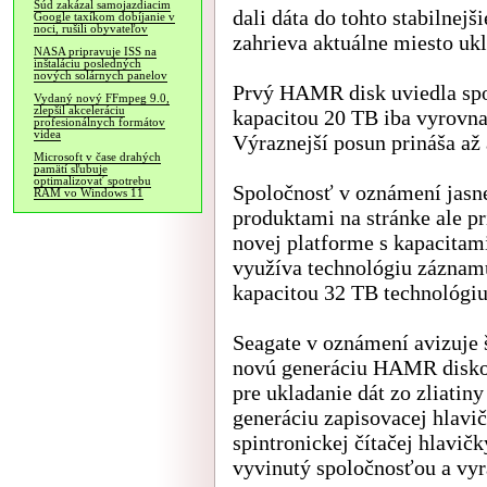
Súd zakázal samojazdiacim
dali dáta do tohto stabilnej
Google taxíkom dobíjanie v
noci, rušili obyvateľov
zahrieva aktuálne miesto uk
NASA pripravuje ISS na
inštaláciu posledných
nových solárnych panelov
Prvý HAMR disk uviedla spol
Vydaný nový FFmpeg 9.0,
zlepšil akceleráciu
kapacitou 20 TB iba vyrovnal
profesionálnych formátov
videa
Výraznejší posun prináša a
Microsoft v čase drahých
pamätí sľubuje
optimalizovať spotrebu
Spoločnosť v oznámení jasn
RAM vo Windows 11
produktami na stránke ale p
novej platforme s kapacitam
využíva technológiu záznamu
kapacitou 32 TB technológi
Seagate v oznámení avizuje
novú generáciu HAMR diskov
pre ukladanie dát zo zliatin
generáciu zapisovacej hlavi
spintronickej čítačej hlavič
vyvinutý spoločnosťou a v