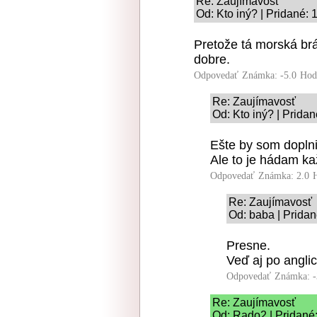
Re: Zaujímavosť
Od: Kto iný? | Pridané:
Pretože tá morská br
dobre.
Odpovedať
Známka: -5.0
Hod
Re: Zaujímavosť
Od: Kto iný? | Prida
Ešte by som doplni
Ale to je hádam k
Odpovedať
Známka: 2.0
Re: Zaujímavosť
Od: baba | Pridan
Presne.
Veď aj po anglic
Odpovedať
Známka: -
Re: Zaujímavosť
Od: Rado2 | Pridané