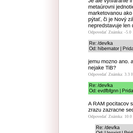
Je ale vytváranie
metaúrovni jednotie
marketovanou ako
pýtať, či je Nový 
nepredstavuje len
Odpovedať
Známka: -5.0
Re: /dev/ka
Od: hibernator | Pri
jemu mozno ano. ale
nejake TiB?
Odpovedať
Známka: 3.3
Re: /dev/ka
Od: evdfbfgnn | Prid
A RAM pocitacov s
zrazu zazracne sed
Odpovedať
Známka: 10.0
Re: /dev/ka
Od: Unexist | Pri