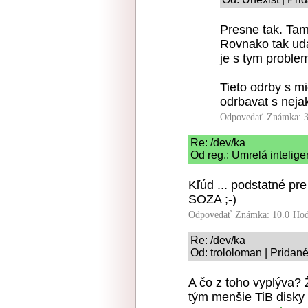
Presne tak. Tam
Rovnako tak uda
je s tym proble
Tieto odrby s m
odrbavat s neja
Odpovedať
Známka: 3
Re: /dev/ka
Od reg.: Umrelá intelige
Kľúd ... podstatné pre
SOZA ;-)
Odpovedať
Známka: 10.0
Hod
Re: /dev/ka
Od: trololoman | Pridan
A čo z toho vyplýva?
tým menšie TiB disk