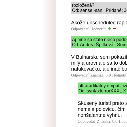
rozložená?
Od: sensei-san | Pridané: 
Akože unscheduled rapi
Odpovedať
Hodnotiť:
Aj mne sa stalo niečo podo
Od: Andrea Špitková - Snin
V Bulharsku som pokazila
milý a urovnalo sa to do
nafukovačku, ale ináč bo
Odpovedať
Známka: 5.0
Hodnoti
ultraradikálny empatici
Od: syntaxterrorXXX,. X
Skúsený turisti preto 
nemala polovicu, čím
nonšalantne vyhnú.
Odpovedať
Známka: 8.0
Hodn