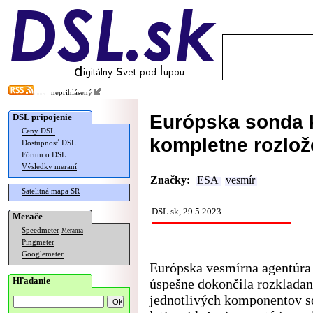
neprihlásený
Európska sonda k
DSL pripojenie
Ceny DSL
kompletne rozlo
Dostupnosť DSL
Fórum o DSL
Výsledky meraní
Značky:
ESA
vesmír
Satelitná mapa SR
DSL.sk, 29.5.2023
Merače
Speedmeter
Merania
Pingmeter
Googlemeter
Európska vesmírna agentúr
Hľadanie
úspešne dokončila rozkladan
jednotlivých komponentov s