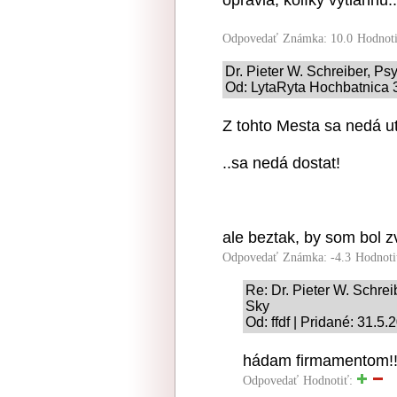
opravia, kolíky vytiahnu..
Odpovedať
Známka: 10.0
Hodnot
Dr. Pieter W. Schreiber, Psy
Od: LytaRyta Hochbatnica 3
Z tohto Mesta sa nedá ut
..sa nedá dostat!
ale beztak, by som bol z
Odpovedať
Známka: -4.3
Hodnoti
Re: Dr. Pieter W. Schreib
Sky
Od: ffdf | Pridané: 31.5
hádam firmamentom!! 
Odpovedať
Hodnotiť: