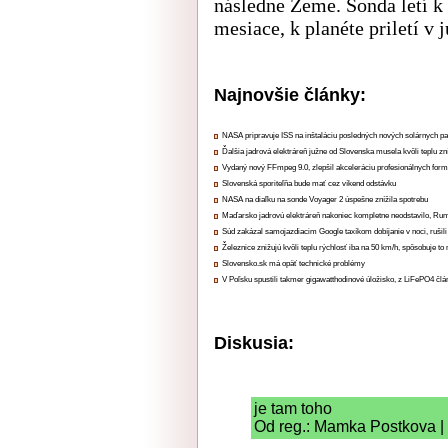
následne Zeme. Sonda letí k
mesiace, k planéte priletí v j
Najnovšie články:
NASA pripravuje ISS na inštaláciu posledných nových solárnych p
Ďalšia jadrová elektráreň južne od Slovenska musela kvôli teplu zn
Vydaný nový FFmpeg 9.0, zlepšil akceleráciu profesionálnych form
Slovenská sporiteľňa bude mať cez víkend odstávku
NASA na diaľku na sonde Voyager 2 úspešne znížila spotrebu
Maďarsko jadrovú elektráreň nakoniec kompletne neodstavilo, Ru
Súd zakázal samojazdiacim Google taxíkom dobíjanie v noci, rušili
Železnice znižujú kvôli teplu rýchlosť iba na 50 km/h, spôsobuje t
Slovensko.sk má opäť technické problémy
V Poľsku spustili takmer gigawatthodinové úložisko, z LiFePO4 čl
Diskusia:
je tam toho
Od reg.: Mamka Postkova | 