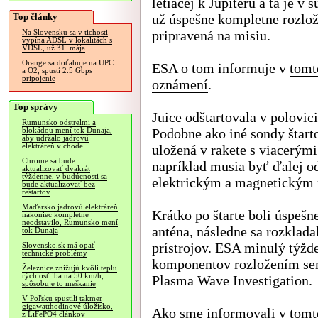
letiacej k Jupiteru a tá je v 
Top články
už úspešne kompletne rozlož
pripravená na misiu.
Na Slovensku sa v tichosti
vypína ADSL v lokalitách s
VDSL, už 31. mája
Orange sa doťahuje na UPC
ESA o tom informuje v
tomt
a O2, spustí 2.5 Gbps
pripojenie
oznámení
.
Top správy
Juice odštartovala v polovici
Rumunsko odstrelmi a
Podobne ako iné sondy štart
blokádou mení tok Dunaja,
aby udržalo jadrovú
elektráreň v chode
uložená v rakete s viacerými
Chrome sa bude
napríklad musia byť ďalej o
aktualizovať dvakrát
týždenne, v budúcnosti sa
elektrickým a magnetickým 
bude aktualizovať bez
reštartov
Maďarsko jadrovú elektráreň
Krátko po štarte boli úspeš
nakoniec kompletne
neodstavilo, Rumunsko mení
anténa, následne sa rozklada
tok Dunaja
prístrojov. ESA minulý týžd
Slovensko.sk má opäť
technické problémy
komponentov rozložením sen
Železnice znižujú kvôli teplu
rýchlosť iba na 50 km/h,
Plasma Wave Investigation.
spôsobuje to meškanie
V Poľsku spustili takmer
gigawatthodinové úložisko,
Ako sme informovali v
tomt
z LiFePO4 článkov