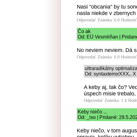
Nasi "obcania" by tu son
nasla niekde v zbernych 
Odpovedať
Známka: 6.0
Hodnoti
Čo ak
Od: EÚ Vesmírňan | Pridan
No neviem neviem. Dá sa 
Odpovedať
Známka: 6.0
Hodnoti
ultraradikálny optimaliz
Od: syntaxterrorXXX,. X
A keby aj, tak čo? Ve
úspech misie trebalo,
Odpovedať
Známka: 1.4
Hodn
Keby niečo ...
Od: _iso | Pridané: 29.5.20
Keby niečo, v tom august