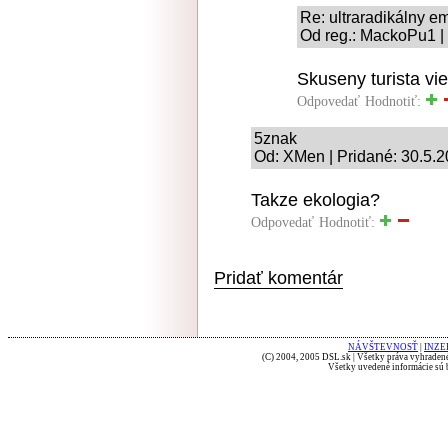
Re: ultraradikálny e
Od reg.: MackoPu1 |
Skuseny turista vie 
Odpovedať
Hodnotiť:
5znak
Od: XMen | Pridané: 30.5.
Takze ekologia?
Odpovedať
Hodnotiť:
Pridať komentár
NÁVŠTEVNOSŤ
|
INZE
(C) 2004, 2005 DSL.sk | Všetky práva vyhradené
Všetky uvedené informácie sú b