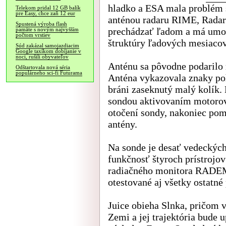
hladko a ESA mala problém 
Telekom pridal 12 GB balík
pre Easy, chce zaň 12 eur
anténou radaru RIME, Radar
Spustená výroba flash
prechádzať ľadom a má umo
pamäte s novým najvyšším
počtom vrstiev
štruktúry ľadových mesiacov
Súd zakázal samojazdiacim
Google taxíkom dobíjanie v
noci, rušili obyvateľov
Anténu sa pôvodne podarilo ro
Odštartovala nová séria
populárneho sci-fi Futurama
Anténa vykazovala znaky poh
bráni zaseknutý malý kolík.
sondou aktivovaním motorov
otočení sondy, nakoniec pom
antény.
Na sonde je desať vedeckých 
funkčnosť štyroch prístro
radiačného monitora RADEM.
otestované aj všetky ostatné 
Juice obieha Slnka, pričom v
Zemi a jej trajektória bude 