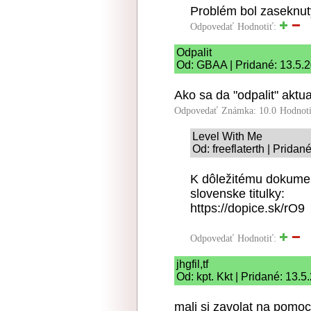
Problém bol zaseknutý
Odpovedať
Hodnotiť:
Odpalit
Od: GBAA | Pridané: 13.5.
Ako sa da "odpalit" aktu
Odpovedať
Známka: 10.0
Hodnot
Level With Me
Od: freeflaterth | Prida
K dôležitému dokumen
slovenske titulky:
https://dopice.sk/rO9
Odpovedať
Hodnotiť:
jhgfil,tf
Od: kpt. Kkt | Pridané: 13.
mali si zavolat na pomo