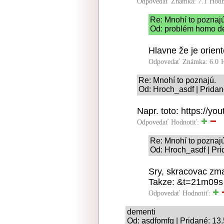
Odpovedať
Známka: 7.1
Hodn
Re: Mnohí to poznajú
Od: problém homo de
Hlavne že je orien
Odpovedať
Známka: 6.0
Re: Mnohí to poznajú.
Od: Hroch_asdf | Pridan
Napr. toto: https://y
Odpovedať
Hodnotiť:
Re: Mnohí to poznajú
Od: Hroch_asdf | Pri
Sry, skracovac zma
Takze: &t=21m09s
Odpovedať
Hodnotiť:
dementi
Od: asdfomfg | Pridané: 13