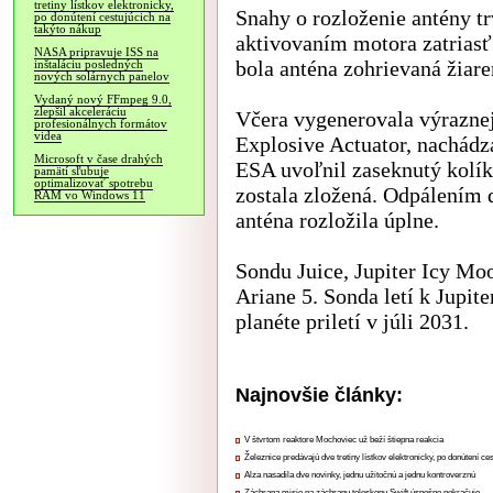
tretiny lístkov elektronicky,
Snahy o rozloženie antény tr
po donútení cestujúcich na
takýto nákup
aktivovaním motora zatriasť
NASA pripravuje ISS na
bola anténa zohrievaná žiar
inštaláciu posledných
nových solárnych panelov
Vydaný nový FFmpeg 9.0,
zlepšil akceleráciu
Včera vygenerovala výrazne
profesionálnych formátov
videa
Explosive Actuator, nachádz
Microsoft v čase drahých
ESA uvoľnil zaseknutý kolík 
pamätí sľubuje
optimalizovať spotrebu
zostala zložená. Odpálením 
RAM vo Windows 11
anténa rozložila úplne.
Sondu Juice, Jupiter Icy Moo
Ariane 5. Sonda letí k Jupit
planéte priletí v júli 2031.
Najnovšie články:
V štvrtom reaktore Mochoviec už beží štiepna reakcia
Železnice predávajú dve tretiny lístkov elektronicky, po donútení ce
Alza nasadila dve novinky, jednu užitočnú a jednu kontroverznú
Záchrana misie na záchranu teleskopu Swift úspešne pokračuje