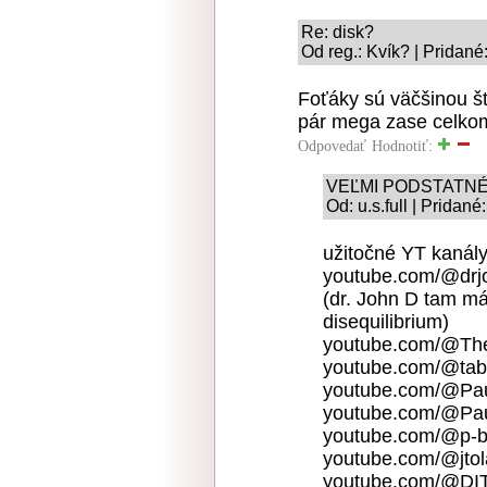
Re: disk?
Od reg.: Kvík? | Pridané
Foťáky sú väčšinou š
pár mega zase celkom 
Odpovedať
Hodnotiť:
VEĽMI PODSTATNÉ
Od: u.s.full | Pridan
užitočné YT kanály
youtube.com/@drj
(dr. John D tam má
disequilibrium)
youtube.com/@The
youtube.com/@tab
youtube.com/@Pa
youtube.com/@Pa
youtube.com/@p-
youtube.com/@jto
youtube.com/@DI