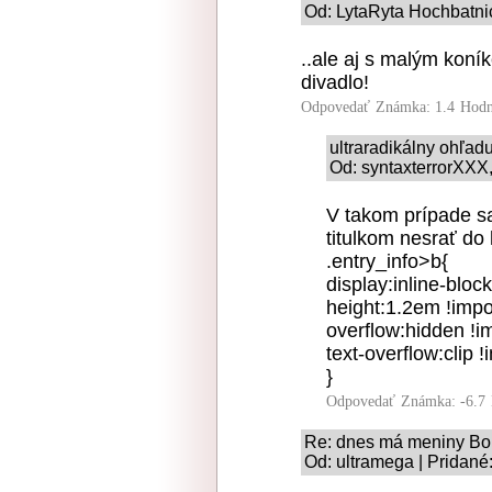
Od: LytaRyta Hochbatnic
..ale aj s malým koní
divadlo!
Odpovedať
Známka: 1.4
Hodn
ultraradikálny ohľad
Od: syntaxterrorXXX,
V takom prípade sa 
titulkom nesrať do
.entry_info>b{
display:inline-block
height:1.2em !impo
overflow:hidden !i
text-overflow:clip !
}
Odpovedať
Známka: -6.7
Re: dnes má meniny Bo
Od: ultramega | Pridané