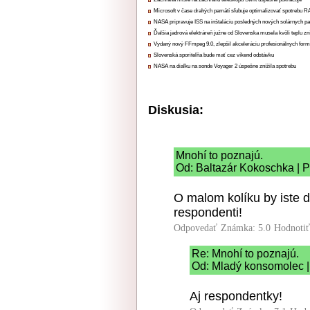
Microsoft v čase drahých pamätí sľubuje optimalizovať spotrebu
NASA pripravuje ISS na inštaláciu posledných nových solárnych p
Ďalšia jadrová elektráreň južne od Slovenska musela kvôli teplu zn
Vydaný nový FFmpeg 9.0, zlepšil akceleráciu profesionálnych form
Slovenská sporiteľňa bude mať cez víkend odstávku
NASA na diaľku na sonde Voyager 2 úspešne znížila spotrebu
Diskusia:
Mnohí to poznajú.
Od: Baltazár Kokoschka | P
O malom kolíku by iste 
respondenti!
Odpovedať
Známka: 5.0
Hodnoti
Re: Mnohí to poznajú.
Od: Mladý konsomolec |
Aj respondentky!