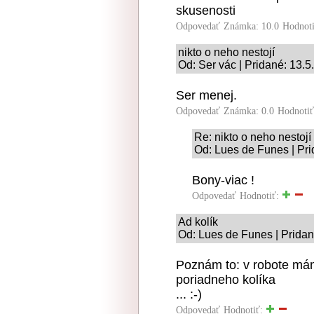
skusenosti
Odpovedať
Známka: 10.0
Hodnot
nikto o neho nestojí
Od: Ser vác | Pridané: 13.
Ser menej.
Odpovedať
Známka: 0.0
Hodnoti
Re: nikto o neho nestojí
Od: Lues de Funes | Pri
Bony-viac !
Odpovedať
Hodnotiť:
Ad kolík
Od: Lues de Funes | Pridan
Poznám to: v robote mám
poriadneho kolíka
... :-)
Odpovedať
Hodnotiť: