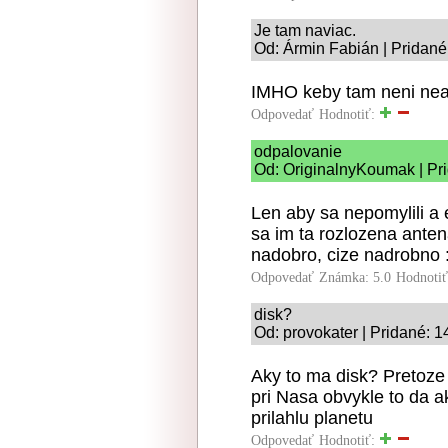
Je tam naviac.
Od: Ármin Fabián | Pridané
IMHO keby tam neni neaký
Odpovedať
Hodnotiť:
odpalovanie
Od: OriginalnyKoumak | Pri
Len aby sa nepomylili a e
sa im ta rozlozena antena
nadobro, cize nadrobno :
Odpovedať
Známka: 5.0
Hodnoti
disk?
Od: provokater | Pridané: 1
Aky to ma disk? Pretoze
pri Nasa obvykle to da a
prilahlu planetu
Odpovedať
Hodnotiť: