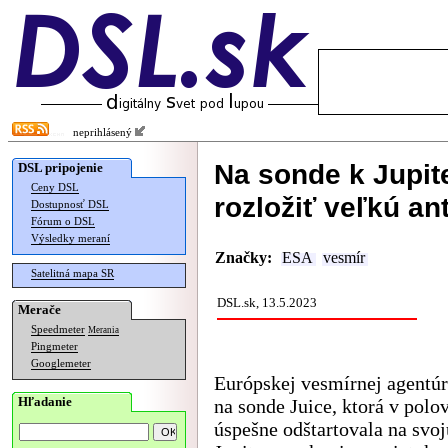
neprihlásený
Na sonde k Jupit
DSL pripojenie
Ceny DSL
rozložiť veľkú an
Dostupnosť DSL
Fórum o DSL
Výsledky meraní
Značky:
ESA
vesmír
Satelitná mapa SR
DSL.sk, 13.5.2023
Merače
Speedmeter
Merania
Pingmeter
Googlemeter
Európskej vesmírnej agentú
Hľadanie
na sonde Juice, ktorá v polov
úspešne odštartovala na svoj