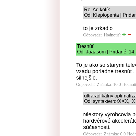
Re: Ad kolík
Od: Kleptopenta | Prida
to je zrkadlo
Odpovedať
Hodnotiť:
Tresnúť
Od: Jaaasom | Pridané: 14.
To je ako so starymi tel
vzadu poriadne tresnúť. 
silnejšie.
Odpovedať
Známka: 10.0
Hodnot
ultraradikálny optimaliz
Od: syntaxterrorXXX,. X
Niektorý výrobcovia p
hardvérové akceleráto
súčasnosti.
Odpovedať
Známka: 0.0
Hodn