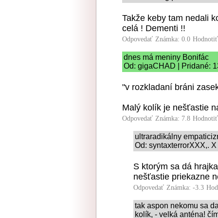
Takže keby tam nedali ko
celá ! Dementi !!
Odpovedať
Známka: 0.0
Hodnoti
dnes má meniny Bonifác
Od: gigaCHAD | Pridané: 1
"v rozkladaní bráni zasek
Malý kolík je nešťastie na
Odpovedať
Známka: 7.8
Hodnoti
ultraradikálny empatici
Od: syntaxterrorXXX,. X
S ktorým sa dá hrajkať
nešťastie priekazne ne
Odpovedať
Známka: -3.3
Hod
tak aspon nekomu sa darí
kolík, - velká anténa! č