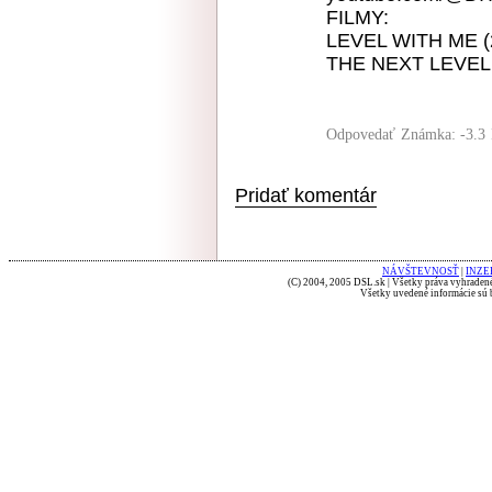
FILMY:
LEVEL WITH ME (202
THE NEXT LEVEL (u
Odpovedať
Známka: -3.3
Pridať komentár
NÁVŠTEVNOSŤ
|
INZE
(C) 2004, 2005 DSL.sk | Všetky práva vyhradené
Všetky uvedené informácie sú b