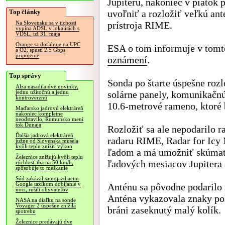
Jupiteru, nakoniec v piatok 
Top články
uvoľniť a rozložiť veľkú ant
prístroja RIME.
Na Slovensku sa v tichosti
vypína ADSL v lokalitách s
VDSL, už 31. mája
Orange sa doťahuje na UPC
ESA o tom informuje v
tomt
a O2, spustí 2.5 Gbps
pripojenie
oznámení
.
Top správy
Sonda po štarte úspešne rozl
Alza nasadila dve novinky,
solárne panely, komunikačnú
jednu užitočnú a jednu
kontroverznú
10.6-metrové rameno, ktoré 
Maďarsko jadrovú elektráreň
nakoniec kompletne
neodstavilo, Rumunsko mení
tok Dunaja
Rozložiť sa ale nepodarilo 
Ďalšia jadrová elektráreň
radaru RIME, Radar for Icy
južne od Slovenska musela
kvôli teplu znížiť výkon
ľadom a má umožniť skúmať 
Železnice znižujú kvôli teplu
ľadových mesiacov Jupitera 
rýchlosť iba na 50 km/h,
spôsobuje to meškanie
Súd zakázal samojazdiacim
Google taxíkom dobíjanie v
Anténu sa pôvodne podarilo ro
noci, rušili obyvateľov
Anténa vykazovala znaky poh
NASA na diaľku na sonde
Voyager 2 úspešne znížila
bráni zaseknutý malý kolík.
spotrebu
Železnice predávajú dve