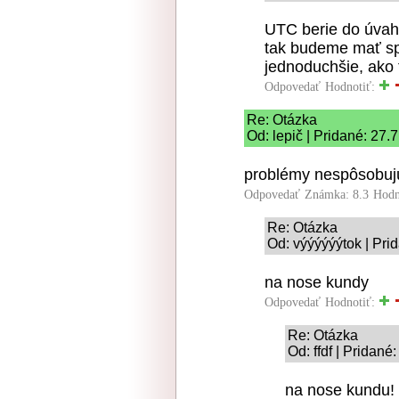
UTC berie do úvah
tak budeme mať sp
jednoduchšie, ako 
Odpovedať
Hodnotiť:
Re: Otázka
Od: lepič | Pridané: 27.
problémy nespôsobujú
Odpovedať
Známka: 8.3
Hodn
Re: Otázka
Od: výýýýýýtok | Pri
na nose kundy
Odpovedať
Hodnotiť:
Re: Otázka
Od: ffdf | Pridané
na nose kundu!