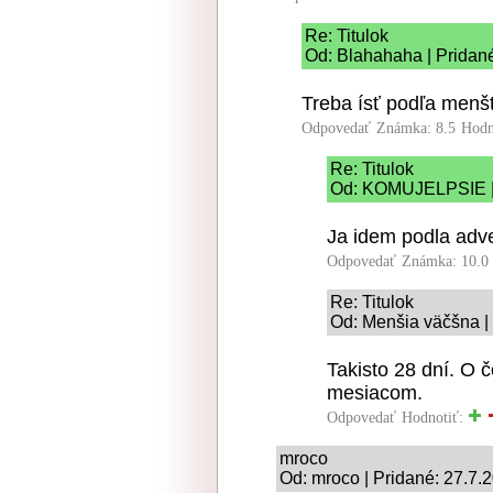
Re: Titulok
Od: Blahahaha | Pridan
Treba ísť podľa menš
Odpovedať
Známka: 8.5
Hodn
Re: Titulok
Od: KOMUJELPSIE | 
Ja idem podla adv
Odpovedať
Známka: 10.0
Re: Titulok
Od: Menšia väčšna |
Takisto 28 dní. O 
mesiacom.
Odpovedať
Hodnotiť:
mroco
Od: mroco | Pridané: 27.7.