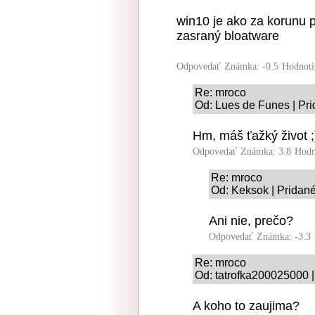
win10 je ako za korunu p
zasraný bloatware
Odpovedať
Známka: -0.5
Hodnoti
Re: mroco
Od: Lues de Funes | Pri
Hm, máš ťažký život ;
Odpovedať
Známka: 3.8
Hodn
Re: mroco
Od: Keksok | Pridané
Ani nie, prečo?
Odpovedať
Známka: -3.3
Re: mroco
Od: tatrofka200025000 |
A koho to zaujima?