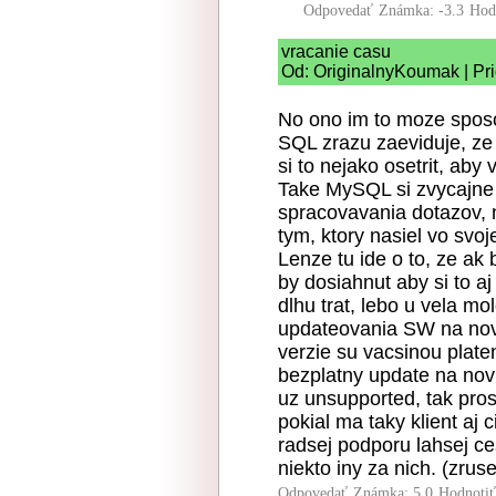
Odpovedať
Známka: -3.3
Hod
vracanie casu
Od: OriginalnyKoumak | Pr
No ono im to moze sposo
SQL zrazu zaeviduje, ze 
si to nejako osetrit, aby
Take MySQL si zvycajne t
spracovavania dotazov,
tym, ktory nasiel vo svoj
Lenze tu ide o to, ze ak 
by dosiahnut aby si to aj
dlhu trat, lebo u vela mo
updateovania SW na nove
verzie su vacsinou plate
bezplatny update na nov
uz unsupported, tak pros
pokial ma taky klient aj c
radsej podporu lahsej ces
niekto iny za nich. (zru
Odpovedať
Známka: 5.0
Hodnoti