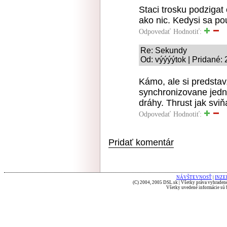
Staci trosku podziga
ako nic. Kedysi sa pou
Odpovedať
Hodnotiť:
Re: Sekundy
Od: výýýýtok | Pridané:
Kámo, ale si predstav,
synchronizovane jedn
dráhy. Thrust jak sviň
Odpovedať
Hodnotiť:
Pridať komentár
NÁVŠTEVNOSŤ
|
INZE
(C) 2004, 2005 DSL.sk | Všetky práva vyhradené
Všetky uvedené informácie sú b