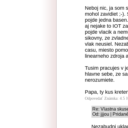
Neboj nic, ja som s
mohol zavidiet ;-).
pojde jedna basen.
aj nejake to IOT za
pojde vlacik a nemu
sikovny, ze zvladn
vlak neusiel. Nez
casu, miesto pomo
linearneho zdroja 
Tusim pracujes v j
hlavne sebe, ze sa
nerozumiete.
Papa, ty kus krete
Odpovedať
Známka: 4.5
Re: Vlastna skus
Od: jjjou | Pridan
Nezabudni ukla