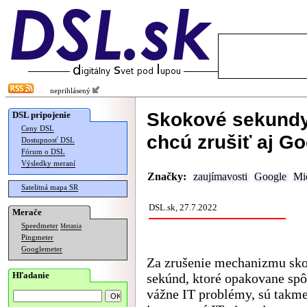
neprihlásený
Skokové sekundy
DSL pripojenie
Ceny DSL
chcú zrušiť aj G
Dostupnosť DSL
Fórum o DSL
Výsledky meraní
Značky:
zaujímavosti
Google
Mi
Satelitná mapa SR
DSL.sk, 27.7.2022
Merače
Speedmeter
Merania
Pingmeter
Googlemeter
Za zrušenie mechanizmu sk
Hľadanie
sekúnd, ktoré opakovane spô
vážne IT problémy, sú takme