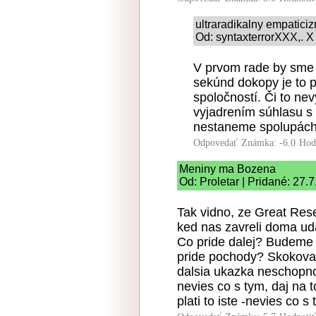
ultraradikalny empatici
Od: syntaxterrorXXX,. X
V prvom rade by sme s
sekúnd dokopy je to p
spoločností. Či to nev
vyjadrením súhlasu s
nestaneme spolupách
Odpovedať
Známka: -6.0
Hod
Meniny ma Bozena
Od: Proletar | Pridané: 27.
Tak vidno, ze Great Rese
ked nas zavreli doma uda
Co pride dalej? Budeme 
pride pochody? Skokova 
dalsia ukazka neschopnost
nevies co s tym, daj na t
plati to iste -nevies co s