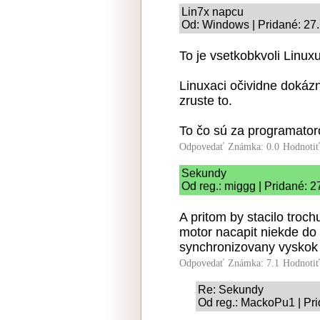
Lin7x napcu
Od: Windows | Pridané: 27
To je vsetkobkvoli Linuxu
Linuxaci očividne dokázn
zruste to.
To čo sú za programator
Odpovedať
Známka: 0.0
Hodnoti
Sekundy
Od reg.: miggg | Pridané: 
A pritom by stacilo troc
motor nacapit niekde do p
synchronizovany vyskok 
Odpovedať
Známka: 7.1
Hodnoti
Re: Sekundy
Od reg.: MackoPu1 | Pri