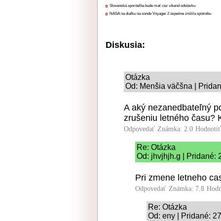
Slovenská sporiteľňa bude mať cez víkend odstávku
NASA na diaľku na sonde Voyager 2 úspešne znížila spotrebu
Diskusia:
Otázka
Od: Menšia väčšna | Pridan
A aký nezanedbateľný po
zrušeniu letného času? 
Odpovedať
Známka: 2.0
Hodnoti
Re: Otázka
Od: jhvjhjh.g | Pridané:
Pri zmene letneho c
Odpovedať
Známka: 7.8
Hodn
Re: Otázka
Od: eny | Pridané: 2