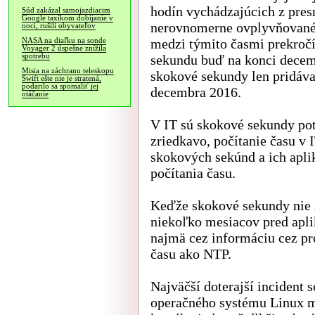
hodín vychádzajúcich z presn
Súd zakázal samojazdiacim
Google taxíkom dobíjanie v
nerovnomerne ovplyvňované 
noci, rušili obyvateľov
medzi týmito časmi prekročí
NASA na diaľku na sonde
Voyager 2 úspešne znížila
spotrebu
sekundu buď na konci decemb
Misia na záchranu teleskopu
skokové sekundy len pridával
Swift ešte nie je stratená,
podarilo sa spomaliť jej
decembra 2016.
otáčanie
V IT sú skokové sekundy po
zriedkavo, počítanie času v 
skokových sekúnd a ich apli
počítania času.
Keďže skokové sekundy nie s
niekoľko mesiacov pred apli
najmä cez informáciu cez pr
času ako NTP.
Najväčší doterajší incident
operačného systému Linux ma