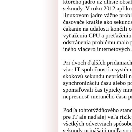
ktorého jadro už dlhšie obs
sekundy. V roku 2012 apliko
linuxovom jadre vážne probl
časovače kratšie ako sekund
čakanie na udalosti končili
vyťaženiu CPU a preťaženiu 
odstránenia problému malo 
iného viacero internetových 
Pri dvoch ďalších pridaniac
viac IT spoločností a systém
skokovú sekundu nepridali n
synchronizáciu času alebo p
spomaľovali čas typicky mn
nepresnosť meraného času pr
Podľa tohtotýždňového stan
pre IT ale naďalej veľa rizík
všetkých odvetviach spôsobu
sekundy prinášajú podľa spo