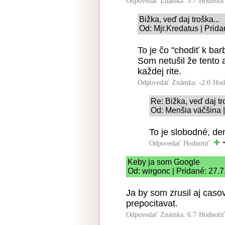
Odpovedať
Známka: 5.7
Hodnoti
Bižka, veď daj troška...
Od: Mjr.Kredatus | Prid
To je čo "chodiť k bar
Som netušil že tento
každej rite.
Odpovedať
Známka: -2.0
Hod
Re: Bižka, veď daj tr
Od: Menšia väčšina |
To je slobodné, de
Odpovedať
Hodnotiť:
Keby ja som Google
Od: wirgonc | Pridané: 27.
Ja by som zrusil aj caso
prepocitavat.
Odpovedať
Známka: 6.7
Hodnoti