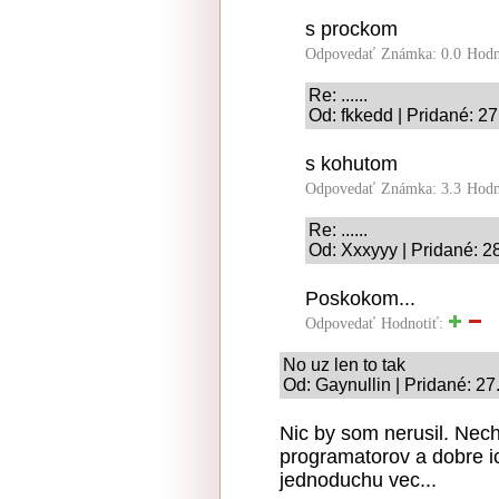
s prockom
Odpovedať
Známka: 0.0
Hodn
Re: ......
Od: fkkedd | Pridané: 2
s kohutom
Odpovedať
Známka: 3.3
Hodn
Re: ......
Od: Xxxyyy | Pridané: 2
Poskokom...
Odpovedať
Hodnotiť:
No uz len to tak
Od: Gaynullin | Pridané: 27
Nic by som nerusil. Nec
programatorov a dobre ic
jednoduchu vec...