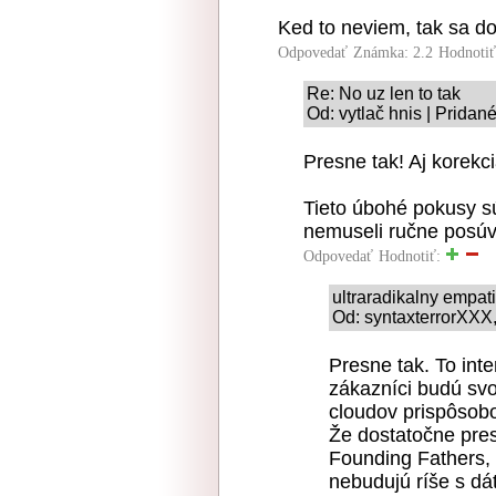
Ked to neviem, tak sa d
Odpovedať
Známka: 2.2
Hodnoti
Re: No uz len to tak
Od: vytlač hnis | Pridan
Presne tak! Aj korekc
Tieto úbohé pokusy s
nemuseli ručne posúva
Odpovedať
Hodnotiť:
ultraradikalny empat
Od: syntaxterrorXXX,
Presne tak. To inte
zákazníci budú svo
cloudov prispôsob
Že dostatočne presn
Founding Fathers, 
nebudujú ríše s dá