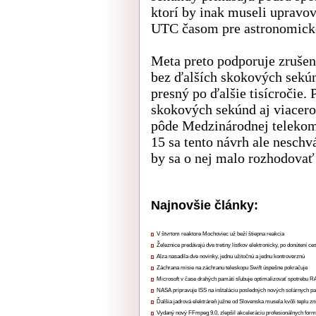
ktorí by inak museli upravov
UTC časom pre astronomick
Meta preto podporuje zrušen
bez ďalších skokových sekún
presný po ďalšie tisícročie.
skokových sekúnd aj viacero
pôde Medzinárodnej telekom
15 sa tento návrh ale neschv
by sa o nej malo rozhodovať
Najnovšie články:
V štvrtom reaktore Mochoviec už beží štiepna reakcia
Železnice predávajú dve tretiny lístkov elektronicky, po donútení ce
Alza nasadila dve novinky, jednu užitočnú a jednu kontroverznú
Záchrana misie na záchranu teleskopu Swift úspešne pokračuje
Microsoft v čase drahých pamätí sľubuje optimalizovať spotrebu
NASA pripravuje ISS na inštaláciu posledných nových solárnych p
Ďalšia jadrová elektráreň južne od Slovenska musela kvôli teplu zn
Vydaný nový FFmpeg 9.0, zlepšil akceleráciu profesionálnych form