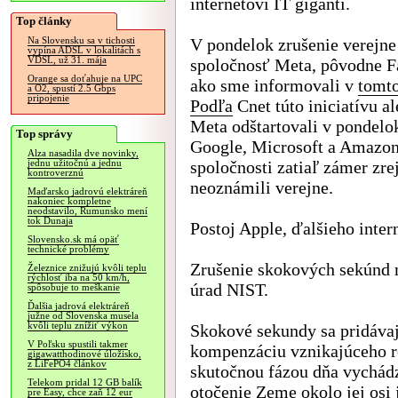
internetoví IT giganti.
Top články
V pondelok zrušenie verejne
Na Slovensku sa v tichosti
vypína ADSL v lokalitách s
VDSL, už 31. mája
spoločnosť Meta, pôvodne F
Orange sa doťahuje na UPC
ako sme informovali v
tomto
a O2, spustí 2.5 Gbps
pripojenie
Podľa
Cnet túto iniciatívu a
Meta odštartovali v pondelok
Top správy
Google, Microsoft a Amazon,
Alza nasadila dve novinky,
spoločnosti zatiaľ zámer zr
jednu užitočnú a jednu
kontroverznú
neoznámili verejne.
Maďarsko jadrovú elektráreň
nakoniec kompletne
neodstavilo, Rumunsko mení
tok Dunaja
Postoj Apple, ďalšieho inter
Slovensko.sk má opäť
technické problémy
Zrušenie skokových sekúnd 
Železnice znižujú kvôli teplu
rýchlosť iba na 50 km/h,
úrad NIST.
spôsobuje to meškanie
Ďalšia jadrová elektráreň
južne od Slovenska musela
kvôli teplu znížiť výkon
Skokové sekundy sa pridávaj
V Poľsku spustili takmer
kompenzáciu vznikajúceho 
gigawatthodinové úložisko,
z LiFePO4 článkov
skutočnou fázou dňa vychád
Telekom pridal 12 GB balík
otočenie Zeme okolo jej osi j
pre Easy, chce zaň 12 eur