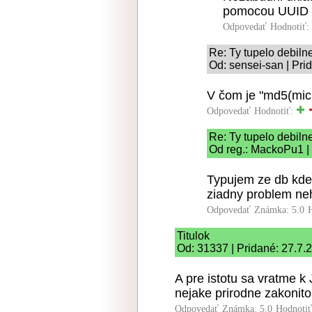
pomocou UUID 
Odpovedať
Hodnotiť:
Re: Ty tupelo debiln
Od: sensei-san | Pri
V čom je "md5(micr
Odpovedať
Hodnotiť:
Re: Ty tupelo debiln
Od reg.: MackoPu1 | 
Typujem ze db kde 
ziadny problem neh
Odpovedať
Známka: 5.0
Titulok
Od: 31337 | Pridané: 27.7.
A pre istotu sa vratme 
nejake prirodne zakonitos
Odpovedať
Známka: 5.0
Hodnoti