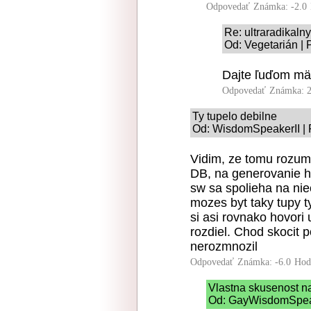
Odpovedať
Známka: -2.0
Re: ultraradikaln
Od: Vegetarián | 
Dajte ľuďom mä
Odpovedať
Známka: 2
Ty tupelo debilne
Od: WisdomSpeakerII | 
Vidim, ze tomu rozumi
DB, na generovanie 
sw sa spolieha na ni
mozes byt taky tupy t
si asi rovnako hovori
rozdiel. Chod skocit p
nerozmnozil
Odpovedať
Známka: -6.0
Hod
Vlastna skusenost n
Od: GayWisdomSpeake