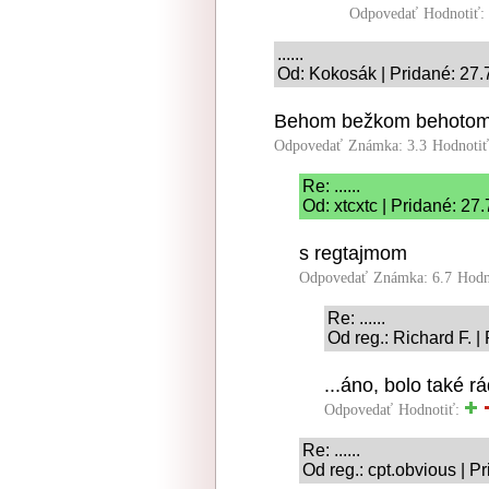
Odpovedať
Hodnotiť:
......
Od: Kokosák | Pridané: 27.
Behom bežkom behotom,
Odpovedať
Známka: 3.3
Hodnoti
Re: ......
Od: xtcxtc | Pridané: 27
s regtajmom
Odpovedať
Známka: 6.7
Hodn
Re: ......
Od reg.: Richard F. |
...áno, bolo také r
Odpovedať
Hodnotiť:
Re: ......
Od reg.: cpt.obvious | P