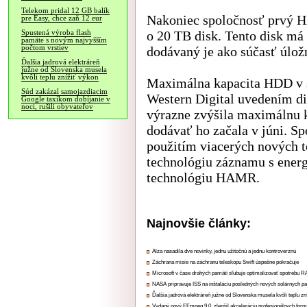
Telekom pridal 12 GB balík
Nakoniec spoločnosť prvý H
pre Easy, chce zaň 12 eur
o 20 TB disk. Tento disk má
Spustená výroba flash
pamäte s novým najvyšším
počtom vrstiev
dodávaný je ako súčasť úlo
Ďalšia jadrová elektráreň
južne od Slovenska musela
kvôli teplu znížiť výkon
Maximálna kapacita HDD v s
Súd zakázal samojazdiacim
Western Digital uvedením di
Google taxíkom dobíjanie v
noci, rušili obyvateľov
výrazne zvýšila maximálnu 
dodávať ho začala v júni. Sp
použitím viacerých nových te
technológiu záznamu s energ
technológiu HAMR.
Najnovšie články:
Alza nasadila dve novinky, jednu užitočnú a jednu kontroverznú
Záchrana misie na záchranu teleskopu Swift úspešne pokračuje
Microsoft v čase drahých pamätí sľubuje optimalizovať spotrebu
NASA pripravuje ISS na inštaláciu posledných nových solárnych p
Ďalšia jadrová elektráreň južne od Slovenska musela kvôli teplu zn
Vydaný nový FFmpeg 9.0, zlepšil akceleráciu profesionálnych form