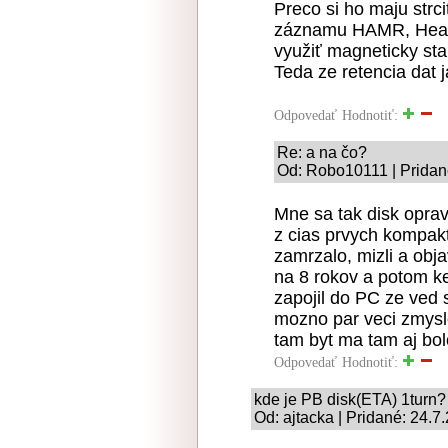
Preco si ho maju strc
záznamu HAMR, Heat-
využiť magneticky sta
Teda ze retencia dat j
Odpovedať
Hodnotiť:
Re: a na čo?
Od: Robo10111 | Pridan
Mne sa tak disk oprav
z cias prvych kompakt
zamrzalo, mizli a obj
na 8 rokov a potom ke
zapojil do PC ze ved s
mozno par veci zmyslo
tam byt ma tam aj bol
Odpovedať
Hodnotiť:
kde je PB disk(ETA) 1turn?
Od: ajtacka | Pridané: 24.7