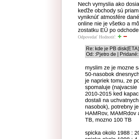
Nech vymyslia ako dosia
keďže obchody sú priam 
vyniknúť atmosfére danéh
online nie je všetko a mô
zostatku EÚ po odchode 
Odpovedať
Hodnotiť:
Re: kde je PB disk(ETA)
Od: :Pjetro de | Pridané
myslim ze je mozne sa
50-nasobok dnesnych 
je napriek tomu, ze p
spomaluje (najvacsi
2010-2015 ked kapacit
dostali na uchvatnych 
nasobok), potrebny je
HAMRov, MAMRdov a in
TB, mozno 100 TB
spicka okolo 1988 :