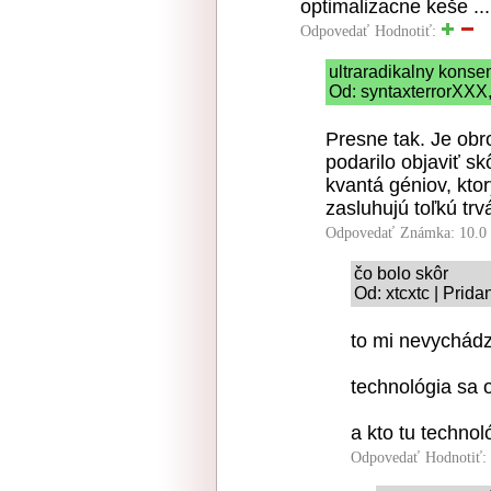
optimalizacne keše ...
Odpovedať
Hodnotiť:
ultraradikalny kons
Od: syntaxterrorXXX,
Presne tak. Je obr
podarilo objaviť s
kvantá géniov, ktor
zasluhujú toľkú trv
Odpovedať
Známka: 10.0
čo bolo skôr
Od: xtcxtc | Prid
to mi nevychádz
technológia sa o
a kto tu technol
Odpovedať
Hodnotiť: