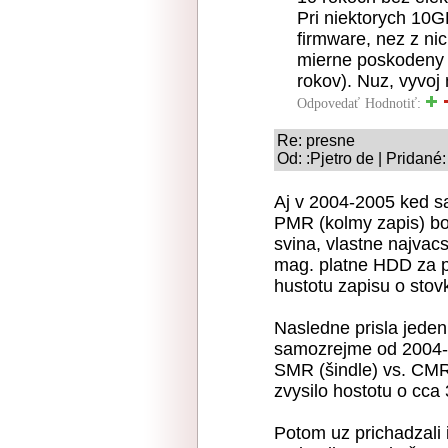
Pri niektorych 10
firmware, nez z nich
mierne poskodeny 
rokov). Nuz, vyvoj 
Odpovedať
Hodnotiť:
Re: presne
Od: :Pjetro de | Pridané
Aj v 2004-2005 ked s
PMR (kolmy zapis) bol
svina, vlastne najvac
mag. platne HDD za p
hustotu zapisu o stov
Nasledne prisla jeden
samozrejme od 2004-
SMR (šindle) vs. CM
zvysilo hostotu o cca
Potom uz prichadzali