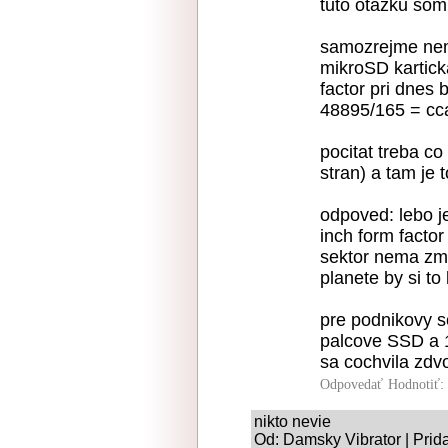
tuto otazku som
samozrejme nem
mikroSD kartic
factor pri dnes
48895/165 = cca
pocitat treba c
stran) a tam je 
odpoved: lebo j
inch form factor
sektor nema zmy
planete by si to
pre podnikovy s
palcove SSD a 1
sa cochvila zdv
Odpovedať
Hodnotiť:
nikto nevie
Od: Damsky Vibrator | Prid