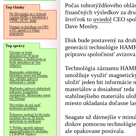
Počas tohtotýždňového ohlá
Top články
finančných výsledkov za dr
Na Slovensku sa v tichosti
vypína ADSL v lokalitách s
štvrťrok to
uviedol
CEO spol
VDSL, už 31. mája
Dave Mosley.
Orange sa doťahuje na UPC
a O2, spustí 2.5 Gbps
pripojenie
Disk bude postavený na druh
Top správy
generácii technológie HAMR
Chrome sa bude
prípravu spoločnosť avizova
aktualizovať dvakrát
týždenne, v budúcnosti sa
bude aktualizovať bez
reštartov
Technológia záznamu HAMR,
Rumunsko odstrelmi a
umožňuje využiť magneticky 
blokádou mení tok Dunaja,
aby udržalo jadrovú
uložiť jeden bit informácie 
elektráreň v chode
materiálov a dosiahnuť teda 
Maďarsko jadrovú elektráreň
nakoniec kompletne
stabilnejšieho materiálu ul
neodstavilo, Rumunsko mení
tok Dunaja
miesto ukladania dočasne la
Slovensko.sk má opäť
technické problémy
Železnice znižujú kvôli teplu
Seagate už dávnejšie v minul
rýchlosť iba na 50 km/h,
spôsobuje to meškanie
diskov pomocou technológie
V Poľsku spustili takmer
ale opakovane posúvala.
gigawatthodinové úložisko,
z LiFePO4 článkov