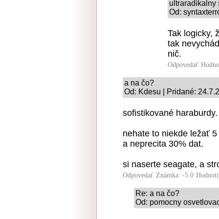
ultraradikalny
Od: syntaxterr
Tak logicky, 
tak nevychádz
nič.
Odpovedať
Hodno
a na čo?
Od: Kdesu | Pridané: 24.7.
sofistikované haraburdy.
nehate to niekde ležať 5
a neprecita 30% dat.
si naserte seagate, a str
Odpovedať
Známka: -5.0
Hodnoti
Re: a na čo?
Od: pomocny osvetlovac