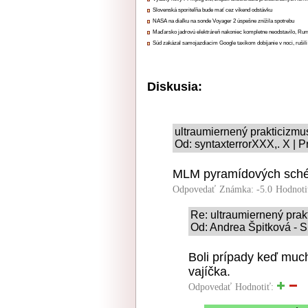
Slovenská sporiteľňa bude mať cez víkend odstávku
NASA na diaľku na sonde Voyager 2 úspešne znížila spotrebu
Maďarsko jadrovú elektráreň nakoniec kompletne neodstavilo, Ru
Súd zakázal samojazdiacim Google taxíkom dobíjanie v noci, rušili
Diskusia:
ultraumiernený prakticizmu
Od: syntaxterrorXXX,. X | P
MLM pyramídových schém
Odpovedať
Známka: -5.0
Hodnoti
Re: ultraumiernený prak
Od: Andrea Špitková - S
Boli prípady keď much
vajíčka.
Odpovedať
Hodnotiť: