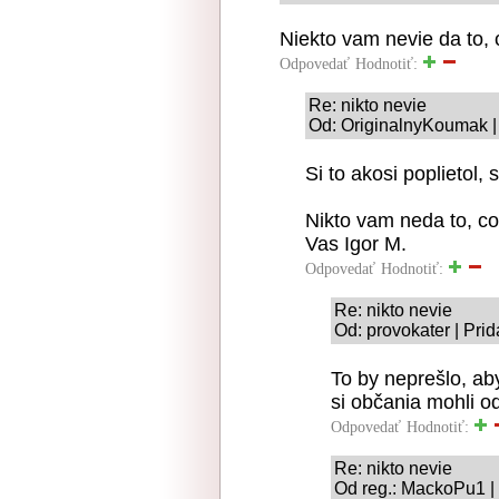
Niekto vam nevie da to, 
Odpovedať
Hodnotiť:
Re: nikto nevie
Od: OriginalnyKoumak |
Si to akosi poplietol, 
Nikto vam neda to, co
Vas Igor M.
Odpovedať
Hodnotiť:
Re: nikto nevie
Od: provokater | Pri
To by neprešlo, ab
si občania mohli o
Odpovedať
Hodnotiť:
Re: nikto nevie
Od reg.: MackoPu1 |