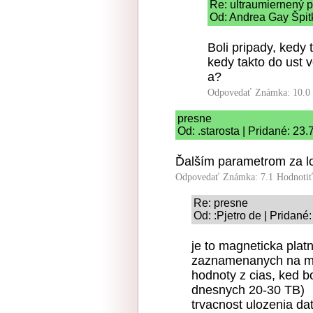
Re: ultraumiernený p
Od: Andrea Gay Špitk
Boli pripady, kedy 
kedy takto do ust v
a?
Odpovedať
Známka: 10.0
presne
Od: .starosta | Pridané: 23
Ďalším parametrom za lo
Odpovedať
Známka: 7.1
Hodnoti
Re: presne
Od: :Pjetro de | Pridané
je to magneticka plat
zaznamenanych na ma
hodnoty z cias, ked bo
dnesnych 20-30 TB)
trvacnost ulozenia da