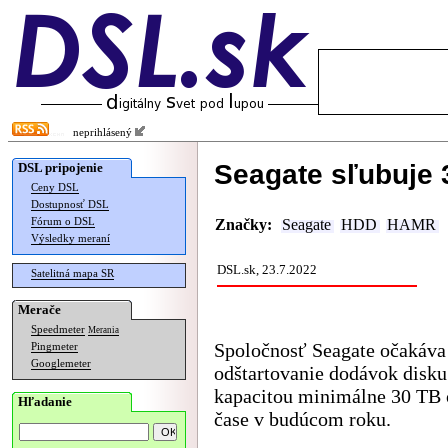
neprihlásený
Seagate sľubuje 
DSL pripojenie
Ceny DSL
Dostupnosť DSL
Fórum o DSL
Značky:
Seagate
HDD
HAMR
Výsledky meraní
DSL.sk, 23.7.2022
Satelitná mapa SR
Merače
Speedmeter
Merania
Spoločnosť Seagate očakáva
Pingmeter
Googlemeter
odštartovanie dodávok disku
kapacitou minimálne 30 TB 
Hľadanie
čase v budúcom roku.