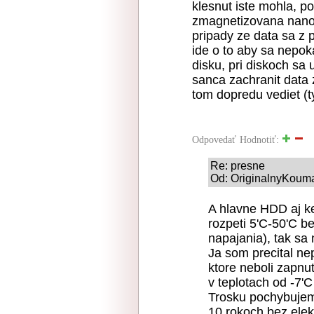
klesnut iste mohla, p
zmagnetizovana nano-
pripady ze data sa z p
ide o to aby sa nepok
disku, pri diskoch sa
sanca zachranit dat
tom dopredu vediet (
Odpovedať
Hodnotiť:
Re: presne
Od: OriginalnyKouma
A hlavne HDD aj ke
rozpeti 5'C-50'C be
napajania), tak sa 
Ja som precital n
ktore neboli zapnu
v teplotach od -7'C
Trosku pochybujem
10 rokoch bez elekt