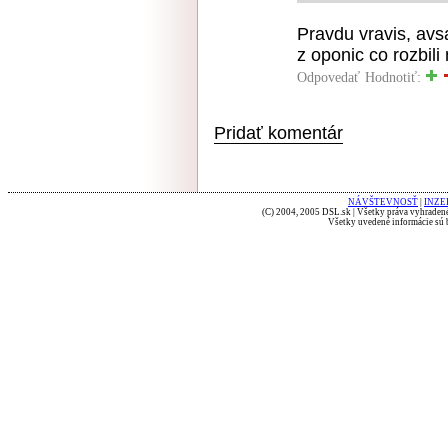
Pravdu vravis, avs
z oponic co rozbili
Odpovedať
Hodnotiť:
Pridať komentár
NÁVŠTEVNOSŤ
|
INZE
(C) 2004, 2005 DSL.sk | Všetky práva vyhradené
Všetky uvedené informácie sú b