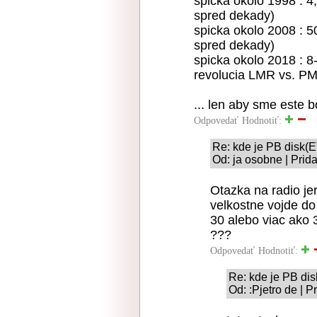
spicka okolo 1998 : 
spred dekady)
spicka okolo 2008 :
spred dekady)
spicka okolo 2018 : 
revolucia LMR vs. PM
... len aby sme este b
Odpovedať
Hodnotiť:
Re: kde je PB disk(E
Od: ja osobne | Prid
Otazka na radio je
velkostne vojde do
30 alebo viac ako 
???
Odpovedať
Hodnotiť:
Re: kde je PB di
Od: :Pjetro de | 