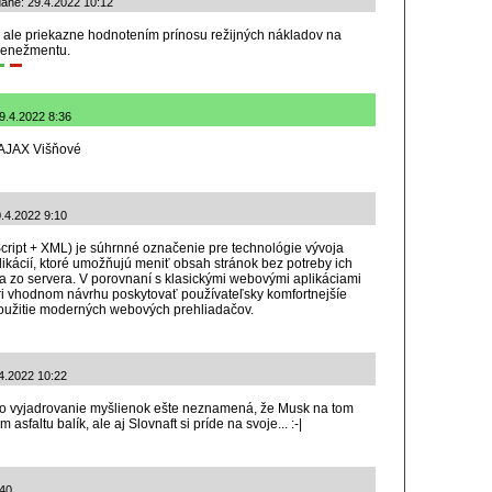
dané: 29.4.2022 10:12
 ale priekazne hodnotením prínosu režijných nákladov na
menežmentu.
9.4.2022 8:36
o AJAX Višňové
.4.2022 9:10
ipt + XML) je súhrnné označenie pre technológie vývoja
ikácií, ktoré umožňujú meniť obsah stránok bez potreby ich
 zo servera. V porovnaní s klasickými webovými aplikáciami
i vhodnom návrhu poskytovať používateľsky komfortnejšíe
použitie moderných webových prehliadačov.
.4.2022 10:22
o vyjadrovanie myšlienok ešte neznamená, že Musk na tom
sfaltu balík, ale aj Slovnaft si príde na svoje... :-|
:40