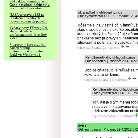
Súd zakázal samojazdiacim
Google taxíkom dobíjanie v
noci, rušili obyvateľov
ultraradikalny ohladuplnizmus
NASA pripravuje ISS na
Od: syntaxterrorXXX,. X | Pridané: 29.4
inštaláciu posledných
nových solárnych panelov
Môžeme si na vlastné oči všimnúť, ž
Vydaný nový FFmpeg 9.0,
skupín spoločnosti, nakoľko bezplatn
zlepšil akceleráciu
kontexte ktorých už umožňuje v ňom v
profesionálnych formátov
priekazne bez prípravy ani nemusel
videa
situáciám s potenciálne vysokou mier
Microsoft v čase drahých
pamätí sľubuje
Odpovedať
Známka: 2.3
Hodnotiť:
optimalizovať spotrebu
RAM vo Windows 11
Re: ultraradikalny ohladuplnizmus
Od: hodnotitel | Pridané: 29.4.2022
Dopiče chlape, to je reč! Až sa 
kokot a aj si cvrknem.
Odpovedať
Známka: 0.0
Hodnotiť:
Re: ultraradikalny ohladuplni
Od: syntaxterrorXXX.., X | Pri
Holt, asi je s tým menej ro
s nastavením tagovania man
priekazne zákazníkom nesta
Odpovedať
Známka: 1.4
Hodnotiť:
dvb-t
Od reg.: pauco | Pridané: 29.4.2022 8:0