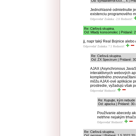
Od: syntaxterrorXXX.., X | Pri
Jednohlasné odmietnutie je
existenciu programového 
Odpovedať
Známka: -2.0
Hodnotiť:
Re: Cieľová skupina.
Od: Mladý konsomolec | Pridané: 2
jj, napr taký Real Bojnice aleb
Odpovedať
Známka: 7.1
Hodnotiť:
Re: Cieľová skupina.
Od: ZX Spectrum | Pridané: 30
AJAX (Asynchronous JavaScr
interaktívnych webových apl
kompletného znovunačítania
môžu AJAX-ové aplikácie pr
prostredie, vyžadujú však 
Odpovedať
Hodnotiť:
Re: Kupujte, kým nebude
Od: ajtacka | Pridané: 30
Používanie abecedy ak
netrhne nejakým trhačom a
Odpovedať
Hodnotiť:
Re: Cieľová skupina.
Od: nezmar | Pridané: 1.5.2022 20