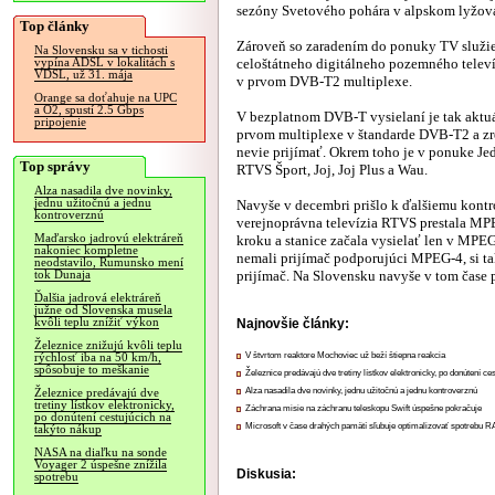
sezóny Svetového pohára v alpskom lyžovan
Top články
Zároveň so zaradením do ponuky TV služi
Na Slovensku sa v tichosti
celoštátneho digitálneho pozemného telev
vypína ADSL v lokalitách s
VDSL, už 31. mája
v prvom DVB-T2 multiplexe.
Orange sa doťahuje na UPC
a O2, spustí 2.5 Gbps
V bezplatnom DVB-T vysielaní je tak aktuál
pripojenie
prvom multiplexe v štandarde DVB-T2 a zre
nevie prijímať. Okrem toho je v ponuke Je
Top správy
RTVS Šport, Joj, Joj Plus a Wau.
Alza nasadila dve novinky,
jednu užitočnú a jednu
Navyše v decembri prišlo k ďalšiemu kon
kontroverznú
verejnoprávna televízia RTVS prestala MP
Maďarsko jadrovú elektráreň
kroku a stanice začala vysielať len v MPEG
nakoniec kompletne
nemali prijímač podporujúci MPEG-4, si t
neodstavilo, Rumunsko mení
prijímač. Na Slovensku navyše v tom čase 
tok Dunaja
Ďalšia jadrová elektráreň
južne od Slovenska musela
kvôli teplu znížiť výkon
Najnovšie články:
Železnice znižujú kvôli teplu
V štvrtom reaktore Mochoviec už beží štiepna reakcia
rýchlosť iba na 50 km/h,
spôsobuje to meškanie
Železnice predávajú dve tretiny lístkov elektronicky, po donútení ce
Alza nasadila dve novinky, jednu užitočnú a jednu kontroverznú
Železnice predávajú dve
tretiny lístkov elektronicky,
Záchrana misie na záchranu teleskopu Swift úspešne pokračuje
po donútení cestujúcich na
Microsoft v čase drahých pamätí sľubuje optimalizovať spotrebu
takýto nákup
NASA na diaľku na sonde
Voyager 2 úspešne znížila
Diskusia:
spotrebu