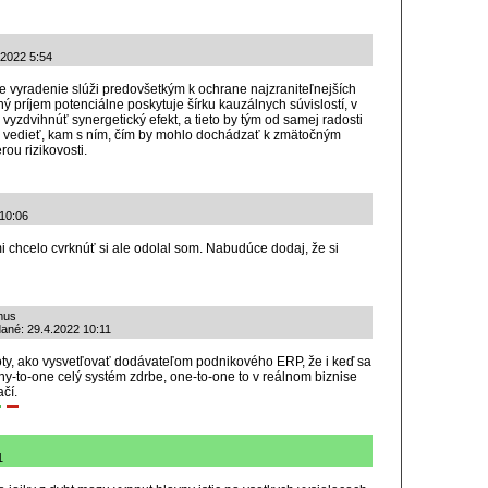
.2022 5:54
e vyradenie slúži predovšetkým k ochrane najzraniteľnejších
ý príjem potenciálne poskytuje šírku kauzálnych súvislostí, v
yzdvihnúť synergetický efekt, a tieto by tým od samej radosti
i vedieť, kam s ním, čím by mohlo dochádzať k zmätočným
ou rizikovosti.
 10:06
mi chcelo cvrknúť si ale odolal som. Nabudúce dodaj, že si
zmus
dané: 29.4.2022 10:11
boty, ako vysvetľovať dodávateľom podnikového ERP, že i keď sa
y-to-one celý systém zdrbe, one-to-one to v reálnom biznise
čí.
1