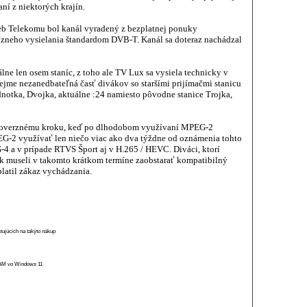
í z niektorých krajín.
eb Telekomu bol kanál vyradený z bezplatnej ponuky
ízneho vysielania štandardom DVB-T. Kanál sa doteraz nachádzal
ne len osem staníc, z toho ale TV Lux sa vysiela technicky v
jme nezanedbateľná časť divákov so staršími prijímačmi stanicu
dnotka, Dvojka, aktuálne :24 namiesto pôvodne stanice Trojka,
troverznému kroku, keď po dlhodobom využívaní MPEG-2
EG-2 využívať len niečo viac ako dva týždne od oznámenia tohto
-4 a v prípade RTVS Šport aj v H.265 / HEVC. Diváci, ktorí
ak museli v takomto krátkom termíne zaobstarať kompatibilný
platil zákaz vychádzania.
stujúcich na takýto nákup
 RAM vo Windows 11