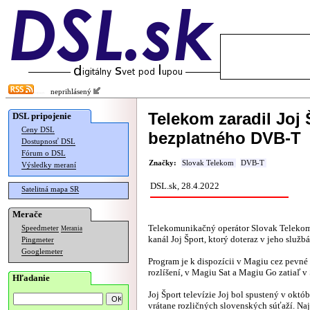
neprihlásený
Telekom zaradil Joj 
DSL pripojenie
Ceny DSL
bezplatného DVB-T
Dostupnosť DSL
Fórum o DSL
Značky:
Slovak Telekom
DVB-T
Výsledky meraní
DSL.sk, 28.4.2022
Satelitná mapa SR
Merače
Telekomunikačný operátor Slovak Telekom
Speedmeter
Merania
kanál Joj Šport, ktorý doteraz v jeho služb
Pingmeter
Googlemeter
Program je k dispozícii v Magiu cez pevné
rozlíšení, v Magiu Sat a Magiu Go zatiaľ v
Hľadanie
Joj Šport televízie Joj bol spustený v októ
vrátane rozličných slovenských súťaží. Na