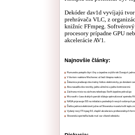
Dekóder dav1d vyvíjajú tvo
prehrávača VLC, z organizá
knižníc FFmpeg. Softvérový
procesory prípadne GPU neb
akcelerácie AV1.
Najnovšie články:
Rumunsko potopilo štyri člny a úspešne zvýšilo tok Dunaja k jadrov
V štvrtom reaktore Mochoviec už beží štiepna reakcia
Železnice predávajú dve tretiny lístkov elektronicky, po donútení ce
Alza nasadila dve novinky, jednu užitočnú a jednu kontroverznú
Záchrana misie na záchranu teleskopu Swift úspešne pokračuje
Microsoft v čase drahých pamätí sľubuje optimalizovať spotrebu
NASA pripravuje ISS na inštaláciu posledných nových solárnych p
Ďalšia jadrová elektráreň južne od Slovenska musela kvôli teplu zn
Vydaný nový FFmpeg 9.0, zlepšil akceleráciu profesionálnych form
Slovenská sporiteľňa bude mať cez víkend odstávku
Diskusia: