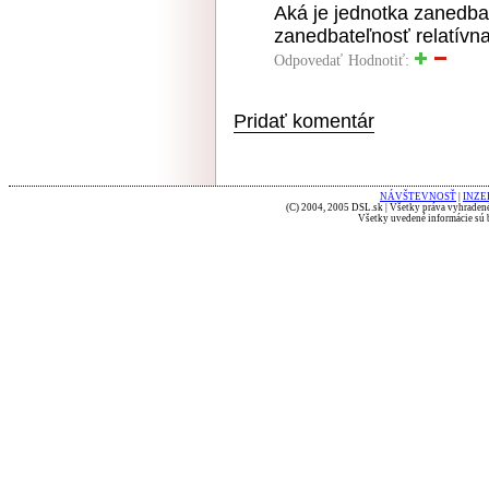
Aká je jednotka zanedbat
zanedbateľnosť relatívn
Odpovedať
Hodnotiť:
Pridať komentár
NÁVŠTEVNOSŤ
|
INZE
(C) 2004, 2005 DSL.sk | Všetky práva vyhradené
Všetky uvedené informácie sú b