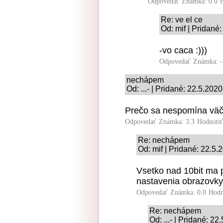
Odpovedať
Známka: 0.0
Re: ve el ce
Od: mif | Pridané
-vo caca :)))
Odpovedať
Známka: -
nechápem
Od: ...- | Pridané: 22.5.202
Prečo sa nespomína väčš
Odpovedať
Známka: 3.3
Hodnoti
Re: nechápem
Od: mif | Pridané: 22.5.
Vsetko nad 10bit ma 
nastavenia obrazovky
Odpovedať
Známka: 0.0
Hodn
Re: nechápem
Od: ...- | Pridané: 22