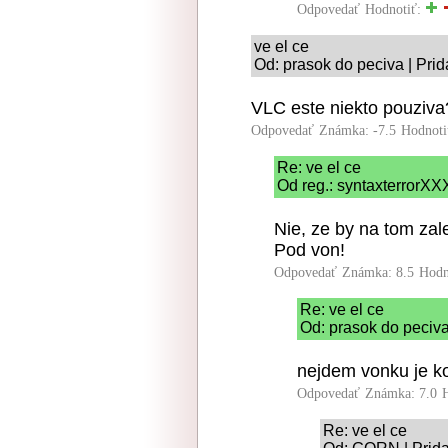
Odpovedať
Hodnotiť:
ve el ce
Od: prasok do peciva | Pri
VLC este niekto pouziva
Odpovedať
Známka: -7.5
Hodnoti
Re: ve el ce
Od reg.: syntaxterrorXX
Nie, ze by na tom zal
Pod von!
Odpovedať
Známka: 8.5
Hodn
Re: ve el ce
Od: prasok do peciva
nejdem vonku je k
Odpovedať
Známka: 7.0
Re: ve el ce