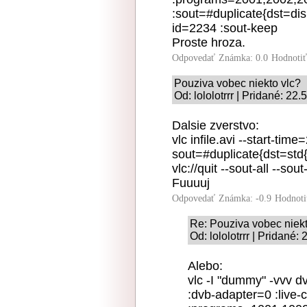
:sout=#duplicate{dst=dis
id=2234 :sout-keep
Proste hroza.
Odpovedať
Známka: 0.0
Hodnoti
Pouziva vobec niekto vlc?
Od: lololotrrr | Pridané: 22
Dalsie zverstvo:
vlc infile.avi --start-ti
sout=#duplicate{dst=std{a
vlc://quit --sout-all --sou
Fuuuuj
Odpovedať
Známka: -0.9
Hodnoti
Re: Pouziva vobec niekt
Od: lololotrrr | Pridané:
Alebo:
vlc -I "dummy" -vvv 
:dvb-adapter=0 :live