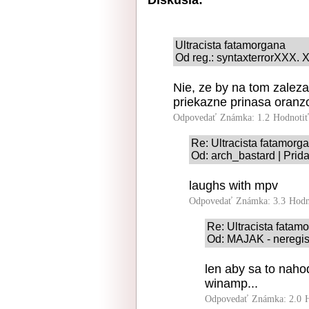
Ultracista fatamorgana
Od reg.: syntaxterrorXXX. X
Nie, ze by na tom zalezal
priekazne prinasa oranz
Odpovedať
Známka: 1.2
Hodnoti
Re: Ultracista fatamorg
Od: arch_bastard | Prid
laughs with mpv
Odpovedať
Známka: 3.3
Hodn
Re: Ultracista fatam
Od: MAJAK - neregist
len aby sa to nah
winamp...
Odpovedať
Známka: 2.0