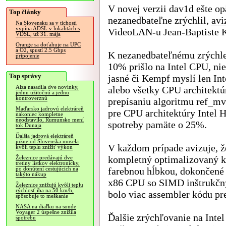
V novej verzii dav1d ešte op
Top články
nezanedbateľne zrýchlil,
avi
Na Slovensku sa v tichosti
vypína ADSL v lokalitách s
VideoLAN-u Jean-Baptiste 
VDSL, už 31. mája
Orange sa doťahuje na UPC
a O2, spustí 2.5 Gbps
K nezanedbateľnému zrýchle
pripojenie
10% prišlo na Intel CPU, nie
Top správy
jasné či Kempf myslí len In
Alza nasadila dve novinky,
alebo všetky CPU architektú
jednu užitočnú a jednu
kontroverznú
prepísaniu algoritmu ref_mv
Maďarsko jadrovú elektráreň
pre CPU architektúry Intel H
nakoniec kompletne
neodstavilo, Rumunsko mení
spotreby pamäte o 25%.
tok Dunaja
Ďalšia jadrová elektráreň
južne od Slovenska musela
V každom prípade avizuje, ž
kvôli teplu znížiť výkon
kompletný optimalizovaný kó
Železnice predávajú dve
tretiny lístkov elektronicky,
farebnou hĺbkou, dokončené 
po donútení cestujúcich na
takýto nákup
x86 CPU so SIMD inštrukčn
Železnice znižujú kvôli teplu
rýchlosť iba na 50 km/h,
bolo viac assembler kódu p
spôsobuje to meškanie
NASA na diaľku na sonde
Voyager 2 úspešne znížila
Ďalšie zrýchľovanie na Int
spotrebu