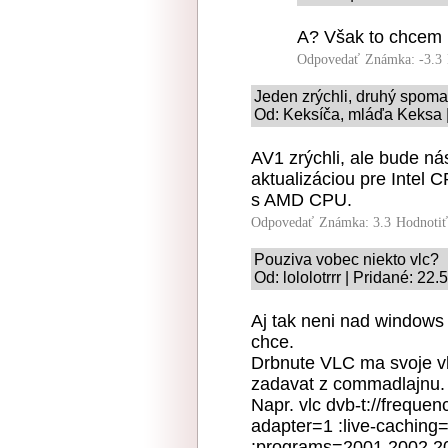
A? Však to chcem 
Odpovedať
Známka: -3.3
Jeden zrýchli, druhý spoma
Od: Keksíča, mláďa Keksa |
AV1 zrýchli, ale bude 
aktualizáciou pre Intel
s AMD CPU.
Odpovedať
Známka: 3.3
Hodnoti
Pouziva vobec niekto vlc?
Od: lololotrrr | Pridané: 22
Aj tak neni nad windows 
chce.
Drbnute VLC ma svoje vl
zadavat z commadlajnu.
Napr. vlc dvb-t://frequ
adapter=1 :live-caching=3
:programs=2001,2002,2