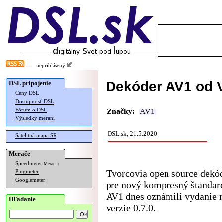
neprihlásený
Dekóder AV1 od V
DSL pripojenie
Ceny DSL
Dostupnosť DSL
Fórum o DSL
Značky:
AV1
Výsledky meraní
DSL.sk, 21.5.2020
Satelitná mapa SR
Merače
Speedmeter
Merania
Tvorcovia open source dekó
Pingmeter
Googlemeter
pre nový kompresný štandar
AV1 dnes oznámili vydanie 
Hľadanie
verzie 0.7.0.