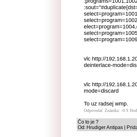
:programs=1001,100
:sout="#duplicate{dst
select=program=1001,
select=program=1002,
elect=program=1004,d
select=program=1005,
select=program=1009}
vlc http://192.168.1.2
deinterlace-mode=dis
vlc http://192.168.1.2
mode=discard
To uz radsej wmp.
Odpovedať
Známka: -0.9
Hod
Čo to je ?
Od: Hrudiger Antipas | Prid