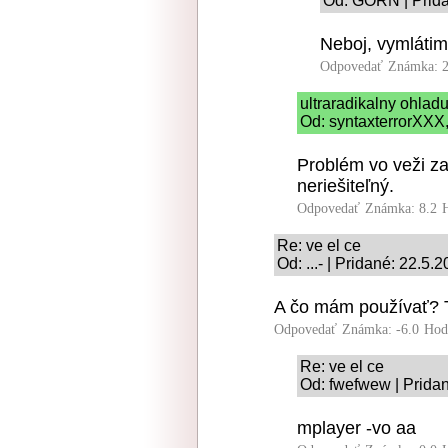
Od: GORN | Prida
Neboj, vymlátime
Odpovedať
Známka: 2
ultraradikalny ohlad
Od: syntaxterrorXXX,
Problém vo veži za
neriešiteľný.
Odpovedať
Známka: 8.2
Re: ve el ce
Od: ...- | Pridané: 22.5.
A čo mám používať? T
Odpovedať
Známka: -6.0
Hod
Re: ve el ce
Od: fwefwew | Pridan
mplayer -vo aa