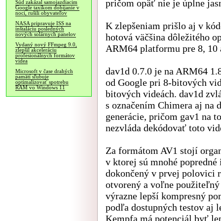
pričom opäť nie je úplne ja
Súd zakázal samojazdiacim
Google taxíkom dobíjanie v
noci, rušili obyvateľov
K zlepšeniam prišlo aj v kó
NASA pripravuje ISS na
inštaláciu posledných
nových solárnych panelov
hotová väčšina dôležitého o
Vydaný nový FFmpeg 9.0,
ARM64 platformu pre 8, 10 a
zlepšil akceleráciu
profesionálnych formátov
videa
dav1d 0.7.0 je na ARM64 1.8
Microsoft v čase drahých
pamätí sľubuje
od Google pri 8-bitových vide
optimalizovať spotrebu
RAM vo Windows 11
bitových videách. dav1d zvl
s označením Chimera aj na d
generácie, pričom gav1 na 
nezvláda dekódovať toto vid
Za formátom AV1 stojí orga
v ktorej sú mnohé popredné 
dokončený v prvej polovici 
otvorený a voľne použiteľný 
výrazne lepší kompresný pom
podľa dostupných testov aj 
Kempfa má potenciál byť le