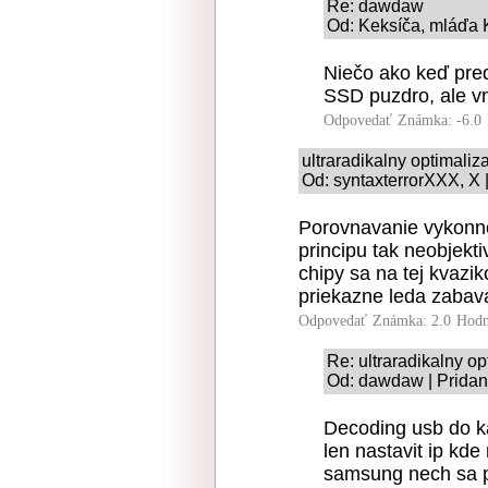
Re: dawdaw
Od: Keksíča, mláďa K
Niečo ako keď pred
SSD puzdro, ale vn
Odpovedať
Známka: -6.0
ultraradikalny optimaliz
Od: syntaxterrorXXX, X 
Porovnavanie vykonno
principu tak neobjekt
chipy sa na tej kvazi
priekazne leda zabav
Odpovedať
Známka: 2.0
Hodn
Re: ultraradikalny o
Od: dawdaw | Pridan
Decoding usb do ka
len nastavit ip kd
samsung nech sa po