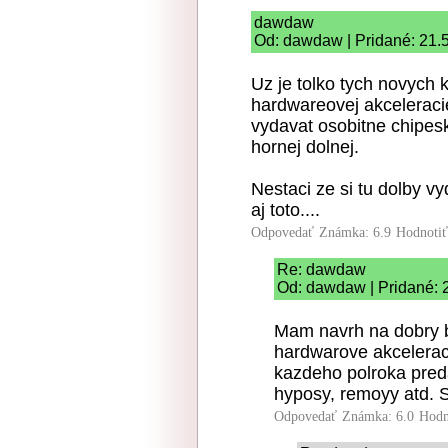
dawdaw
Od: dawdaw | Pridané: 21.
Uz je tolko tych novych 
hardwareovej akceleraci
vydavat osobitne chipes
hornej dolnej.
Nestaci ze si tu dolby 
aj toto....
Odpovedať
Známka: 6.9
Hodnoti
Re: dawdaw
Od: dawdaw | Pridané: 
Mam navrh na dobry b
hardwarove akcelerac
kazdeho polroka preda
hyposy, remoyy atd. St
Odpovedať
Známka: 6.0
Hodn