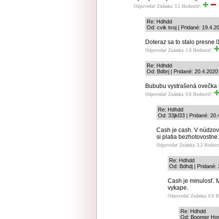
Odpovedať
Známka: 3.5
Hodnotiť:
Re: Hdhdd
Od: cvik tvoj | Pridané: 19.4.
Doteraz sa to stalo presne 0-
Odpovedať
Známka: 1.8
Hodnotiť:
Re: Hdhdd
Od: Bdbrj | Pridané: 20.4.2020
Bububu vystrašená ovečka p
Odpovedať
Známka: 0.8
Hodnotiť:
Re: Hdhdd
Od: 33jkl33 | Pridané: 20
Cash je cash. V núdzov
si platia bezhotovostne.
Odpovedať
Známka: 3.3
Hodnot
Re: Hdhdd
Od: Bdhdj | Pridané:
Cash je minulosť. 
vykape.
Odpovedať
Známka: 0.0
H
Re: Hdhdd
Od: Boomer Home