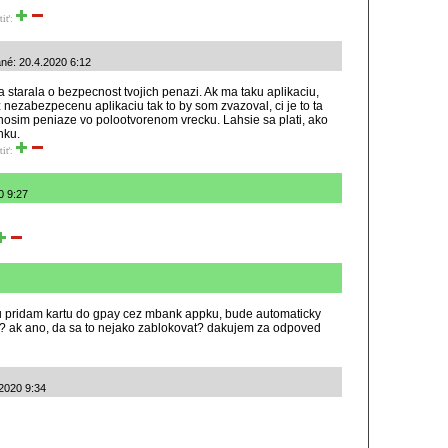
tiť:
ané: 20.4.2020 6:12
 starala o bezpecnost tvojich penazi. Ak ma taku aplikaciu,
 nezabezpecenu aplikaciu tak to by som zvazoval, ci je to ta
nosim peniaze vo polootvorenom vrecku. Lahsie sa plati, ako
nku.
tiť:
0 9:27
lu pridam kartu do gpay cez mbank appku, bude automaticky
re? ak ano, da sa to nejako zablokovat? dakujem za odpoved
.2020 9:34