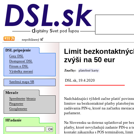
neprihlásený
Limit bezkontaktnýc
DSL pripojenie
Ceny DSL
zvýši na 50 eur
Dostupnosť DSL
Fórum o DSL
Značky:
platobné karty
Výsledky meraní
DSL.sk, 19.4.2020
Satelitná mapa SR
Merače
Nadchádzajúci týždeň začne platiť povinn
Speedmeter
Merania
limitov na bezkontaktné platby platobným
Pingmeter
zadávania PIN-u, ktoré na začiatku mesiaca
Googlemeter
parlament.
Hľadanie
Na Slovensku sa doteraz uplatňoval pre be
platby, ktoré nevyžadujú zadanie PIN-u a t
kontakt zákazníka s POS terminálom, limit