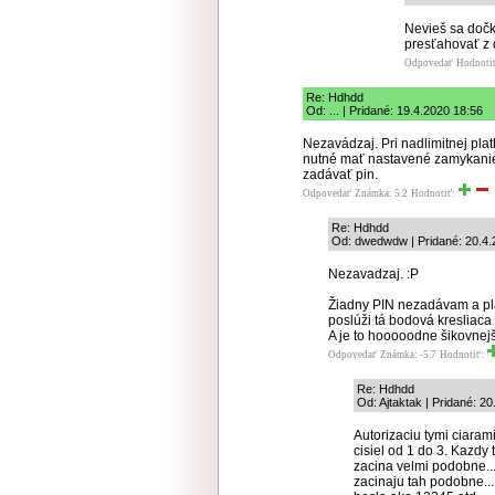
Nevieš sa dočk
presťahovať z 
Odpovedať
Hodnoti
Re: Hdhdd
Od: ... | Pridané: 19.4.2020 18:56
Nezavádzaj. Pri nadlimitnej pla
nutné mať nastavené zamykanie t
zadávať pin.
Odpovedať
Známka: 5.2
Hodnotiť:
Re: Hdhdd
Od: dwedwdw | Pridané: 20.4.
Nezavadzaj. :P
Žiadny PIN nezadávam a plat
poslúži tá bodová kresliaca 
A je to hooooodne šikovnejš
Odpovedať
Známka: -5.7
Hodnotiť:
Re: Hdhdd
Od: Ajtaktak | Pridané: 2
Autorizaciu tymi ciaram
cisiel od 1 do 3. Kazd
zacina velmi podobne...
zacinaju tah podobne...