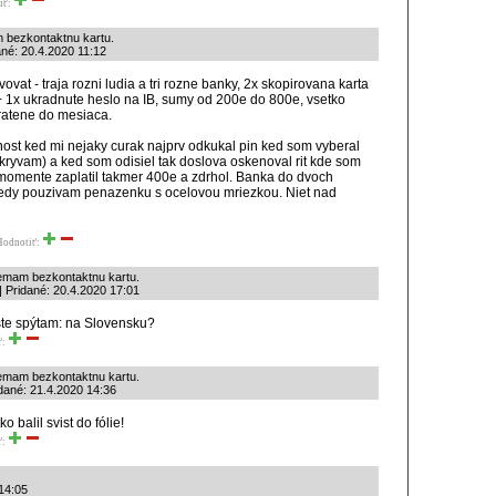
iť:
 bezkontaktnu kartu.
ané: 20.4.2020 11:12
at - traja rozni ludia a tri rozne banky, 2x skopirovana karta
+ 1x ukradnute heslo na IB, sumy od 200e do 800e, vsetko
ratene do mesiaca.
nost ked mi nejaky curak najprv odkukal pin ked som vyberal
akryvam) a ked som odisiel tak doslova oskenoval rit kde som
omente zaplatil takmer 400e a zdrhol. Banka do dvoch
vtedy pouzivam penazenku s ocelovou mriezkou. Niet nad
Hodnotiť:
emam bezkontaktnu kartu.
| Pridané: 20.4.2020 17:01
ešte spýtam: na Slovensku?
ť:
emam bezkontaktnu kartu.
dané: 21.4.2020 14:36
o balil svist do fólie!
ť:
 14:05