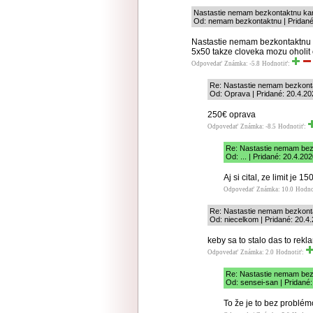
Nastastie nemam bezkontaktnu kar
Od: nemam bezkontaktnu | Pridané
Nastastie nemam bezkontaktnu 
5x50 takze cloveka mozu oholit
Odpovedať
Známka: -5.8
Hodnotiť:
Re: Nastastie nemam bezkonta
Od: Oprava | Pridané: 20.4.20
250€ oprava
Odpovedať
Známka: -8.5
Hodnotiť:
Re: Nastastie nemam bez
Od: ... | Pridané: 20.4.20
Aj si cital, ze limit je
Odpovedať
Známka: 10.0
Hodno
Re: Nastastie nemam bezkonta
Od: niecelkom | Pridané: 20.4
keby sa to stalo das to rek
Odpovedať
Známka: 2.0
Hodnotiť:
Re: Nastastie nemam bez
Od: sensei-san | Pridané:
To že je to bez problém