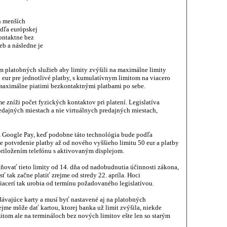
h menších
dľa európskej
ontaktne bez
eb a následne je
om platobných služieb aby limity zvýšili na maximálne limity
 eur pre jednotlivé platby, s kumulatívnym limitom na viacero
 maximálne piatimi bezkontaktnými platbami po sebe.
 zníži počet fyzických kontaktov pri platení. Legislatíva
edajných miestach a nie virtuálnych predajných miestach,
ez Google Pay, keď podobne táto technológia bude podľa
e potvrdenie platby až od nového vyššieho limitu 50 eur a platby
riložením telefónu s aktivovaným displejom.
ňovať tieto limity od 14. dňa od nadobudnutia účinnosti zákona,
sť tak začne platiť zrejme od stredy 22. apríla. Hoci
viacerí tak urobia od termínu požadovaného legislatívou.
ávajúce karty a musí byť nastavené aj na platobných
jme môže dať kartou, ktorej banka už limit zvýšila, niekde
itom ale na termináloch bez nových limitov ešte len so starým