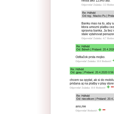
hesla ako 12345 atd.
Odpovedať
Známka: -3.3
Hodno
Re: Hdhdd
Od reg.: Macko Pu | Prid
Banku mas na to, aby sa
ktora umozni platbu cez
spravna banka. Ja tiez 
stale vytahovat penaze
Odpovedať
Známka: -6.7
Hodno
Re: Hdhdd
Od: Bdneh | Pridané: 20.4.202
Odtlačok prsta mojko.
Odpovedať
Známka: 10.0
Hodnotiť:
Re: Hdhdd
Od: gpay | Pridané: 20.4.2020 0:56
chcem sa opytat, ak si do mobi
pridana aj na platby v play sto
Odpovedať
Známka: 10.0
Hodnotiť:
Re: Hdhdd
Od: niecelkom | Pridané: 20.4
ano,nie
Odpovedať
Hodnotiť: