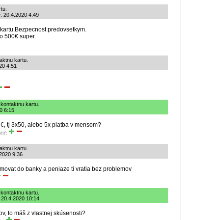
tu.
: 20.4.2020 4:49
kartu.Bezpecnost predovsetkym.
 o 500€ super.
ktnu kartu.
20 4:51
kontaktnu kartu.
20 6:15
 150€, tj 3x50, alebo 5x platba v mensom?
tiť:
ktnu kartu.
.2020 9:36
lamovat do banky a peniaze ti vratia bez problemov
kontaktnu kartu.
 20.4.2020 10:14
ov, to máš z vlastnej skúsenosti?