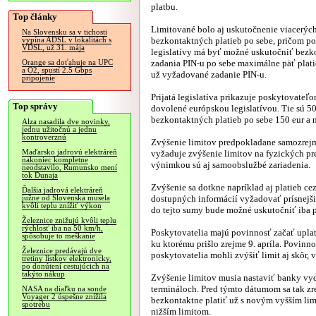
platbu.
Top články
Limitované bolo aj uskutočnenie viacerýc
Na Slovensku sa v tichosti
bezkontaktných platieb po sebe, pričom po
vypína ADSL v lokalitách s
VDSL, už 31. mája
legislatívy má byť možné uskutočniť bezk
zadania PIN-u po sebe maximálne päť plati
Orange sa doťahuje na UPC
a O2, spustí 2.5 Gbps
už vyžadované zadanie PIN-u.
pripojenie
Prijatá legislatíva prikazuje poskytovateľ
Top správy
dovolené európskou legislatívou. Tie sú 50
bezkontaktných platieb po sebe 150 eur a
Alza nasadila dve novinky,
jednu užitočnú a jednu
kontroverznú
Zvýšenie limitov predpokladane samozrejme
Maďarsko jadrovú elektráreň
vyžaduje zvýšenie limitov na fyzických pr
nakoniec kompletne
výnimkou sú aj samoobslužbé zariadenia.
neodstavilo, Rumunsko mení
tok Dunaja
Zvýšenie sa dotkne napríklad aj platieb c
Ďalšia jadrová elektráreň
dostupných informácií vyžadovať prísnejši
južne od Slovenska musela
kvôli teplu znížiť výkon
do tejto sumy bude možné uskutočniť iba p
Železnice znižujú kvôli teplu
rýchlosť iba na 50 km/h,
Poskytovatelia majú povinnosť začať uplat
spôsobuje to meškanie
ku ktorému prišlo zrejme 9. apríla. Povinno
Železnice predávajú dve
poskytovatelia mohli zvýšiť limit aj skôr, 
tretiny lístkov elektronicky,
po donútení cestujúcich na
takýto nákup
Zvýšenie limitov musia nastaviť banky vyd
termináloch. Pred týmto dátumom sa tak zre
NASA na diaľku na sonde
Voyager 2 úspešne znížila
bezkontaktne platiť už s novým vyšším lim
spotrebu
nižším limitom.