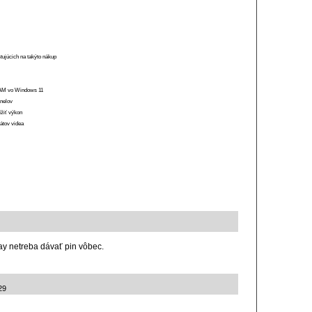
stujúcich na takýto nákup
 RAM vo Windows 11
anelov
ížiť výkon
átov videa
ay netreba dávať pin vôbec.
29