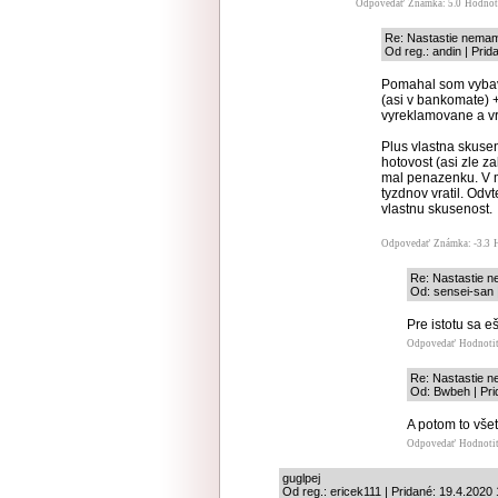
Odpovedať
Známka: 5.0
Hodnot
Re: Nastastie nemam
Od reg.: andin | Prid
Pomahal som vybavov
(asi v bankomate) 
vyreklamovane a v
Plus vlastna skuse
hotovost (asi zle z
mal penazenku. V m
tyzdnov vratil. Od
vlastnu skusenost.
Odpovedať
Známka: -3.3
Re: Nastastie n
Od: sensei-san 
Pre istotu sa 
Odpovedať
Hodnoti
Re: Nastastie n
Od: Bwbeh | Pri
A potom to všetk
Odpovedať
Hodnoti
guglpej
Od reg.: ericek111 | Pridané: 19.4.2020