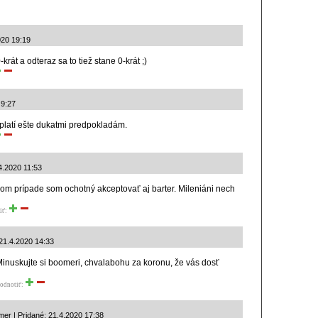
2020 19:19
krát a odteraz sa to tiež stane 0-krát ;)
 9:27
latí ešte dukatmi predpokladám.
.4.2020 11:53
om prípade som ochotný akceptovať aj barter. Mileniáni nech
iť:
 21.4.2020 14:33
Minuskujte si boomeri, chvalabohu za koronu, že vás dosť
odnotiť:
r | Pridané: 21.4.2020 17:38