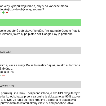
ať kedy vykapú tvoji rodičia, aby si sa konečne mohol
detskej izby do obývačky, zoomer?
ť:
tbe je potrebné odblokovať telefón. Pre zapnutie Google Play je
elefónu, takže aj pri platbe cez Google Pay je potrebné
2020 0:13
ím aj väčšie sumy. Dá sa to nastaviť aj tak, že ako autorizácia
šablóna...
ie, ako PIN.
0.4.2020 3:39
i pouzivaju iba lamy... bezpecnost toho je ako PIN dvojciferny z
y to lahko odkuka za prve a za druhe je dokazane ze 90% vzorov
 to je tym, ze ludia su malo kreatiny a vacsina je pravakov a
 prirovnavam to k tomu akoby vsetci si dali podobne lahke