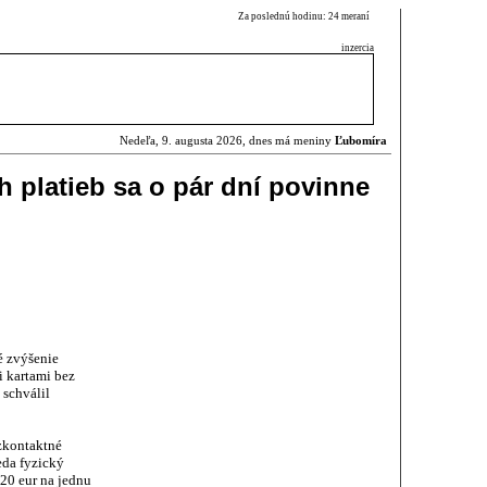
Za poslednú hodinu: 24 meraní
inzercia
Nedeľa, 9. augusta 2026, dnes má meniny
Ľubomíra
h platieb sa o pár dní povinne
é zvýšenie
i kartami bez
 schválil
zkontaktné
eda fyzický
 20 eur na jednu