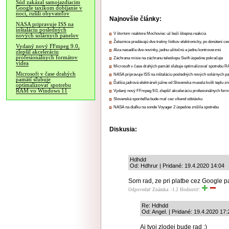
Súd zakázal samojazdiacim
Google taxíkom dobíjanie v
noci, rušili obyvateľov
Najnovšie články:
NASA pripravuje ISS na
inštaláciu posledných
V štvrtom reaktore Mochoviec už beží štiepna reakcia
nových solárnych panelov
Železnice predávajú dve tretiny lístkov elektronicky, po donútení ce
Vydaný nový FFmpeg 9.0,
Alza nasadila dve novinky, jednu užitočnú a jednu kontroverznú
zlepšil akceleráciu
profesionálnych formátov
Záchrana misie na záchranu teleskopu Swift úspešne pokračuje
videa
Microsoft v čase drahých pamätí sľubuje optimalizovať spotrebu
Microsoft v čase drahých
NASA pripravuje ISS na inštaláciu posledných nových solárnych p
pamätí sľubuje
Ďalšia jadrová elektráreň južne od Slovenska musela kvôli teplu zn
optimalizovať spotrebu
RAM vo Windows 11
Vydaný nový FFmpeg 9.0, zlepšil akceleráciu profesionálnych form
Slovenská sporiteľňa bude mať cez víkend odstávku
NASA na diaľku na sonde Voyager 2 úspešne znížila spotrebu
Diskusia:
Hdhdd
Od: Hdhrur | Pridané: 19.4.2020 14:04
Som rad, ze pri platbe cez Google p
Odpovedať
Známka: -1.2
Hodnotiť:
Re: Hdhdd
Od: Angel. | Pridané: 19.4.2020 17:
Aj tvoj zlodej bude rad ;)