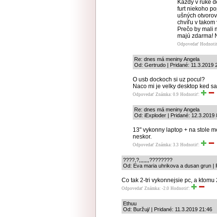
Každý v ruke d
furt niekoho po
ušných otvorov
chvíľu v takom 
Prečo by mali m
majú zdarma! N
Odpovedať
Hodnoti
Re: dnes má meniny Angela
Od: Gertrudo | Pridané: 11.3.2019 
O usb dockoch si uz pocul?
Naco mi je velky desktop ked 
Odpovedať
Známka: 0.9
Hodnotiť:
Re: dnes má meniny Angela
Od: iExploder | Pridané: 12.3.2019 
13" vykonny laptop + na stole 
neskor.
Odpovedať
Známka: 3.3
Hodnotiť:
????,?,,,,,,,????????
Od: Eva maria uhrikova a dusan grun | 
Co tak 2-tri vykonnejsie pc, a ktomu
Odpovedať
Známka: -2.0
Hodnotiť:
Ethuu
Od: Buržuj/ | Pridané: 11.3.2019 21:46