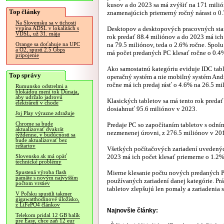
kusov a do 2023 sa má zvýšiť na 171 mili
Top články
znamenajúcich priemerný ročný nárast o 0
Na Slovensku sa v tichosti
Desktopov a desktopových pracovných stan
vypína ADSL v lokalitách s
VDSL, už 31. mája
rok predať 88.4 miliónov a do 2023 má ich
na 79.5 miliónov, teda o 2.6% ročne. Spol
Orange sa doťahuje na UPC
a O2, spustí 2.5 Gbps
má počet predaných PC klesať ročne o 0.4
pripojenie
Ako samostatnú kategóriu eviduje IDC tab
Top správy
operačný systém a nie mobilný systém Andr
ročne má ich predaj rásť o 4.6% na 26.5 mi
Rumunsko odstrelmi a
blokádou mení tok Dunaja,
aby udržalo jadrovú
Klasických tabletov sa má tento rok predať
elektráreň v chode
dosiahnuť 95.6 miliónov v 2023.
Joj Play výrazne zdražuje
Chrome sa bude
Predaje PC so započítaním tabletov s odní
aktualizovať dvakrát
nezmenenej úrovni, z 276.5 miliónov v 20
týždenne, v budúcnosti sa
bude aktualizovať bez
reštartov
Všetkých počítačových zariadení uvedených
2023 má ich počet klesať priemerne o 1.2%
Slovensko.sk má opäť
technické problémy
Mierne klesanie počtu nových predaných P
Spustená výroba flash
pamäte s novým najvyšším
používaných zariadení danej kategórie. Pr
počtom vrstiev
tabletov zlepšujú len pomaly a zariadenia 
V Poľsku spustili takmer
gigawatthodinové úložisko,
z LiFePO4 článkov
Najnovšie články:
Telekom pridal 12 GB balík
pre Easy, chce zaň 12 eur