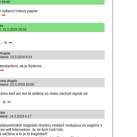
9 19:46
 vytlacis hotovy papier
la
é: 11.3.2019 20:04
iť:
 Angela
ridané: 13.3.2019 9:14
 standardom, ak je funkcne
niny Angela
ridané: 13.3.2019 10:56
 z toho keď ani len tá anténa vo vlaku nechytí signál od
ť:
doba
ridané: 14.3.2019 6:17
 zábavné(skôr tragické) dnešnú mládež cestujúcu vo vagóne s
ee wifi Internetom. Je mi tých ľudí ľúto.
á väčšina a to je tá tragédia!!!