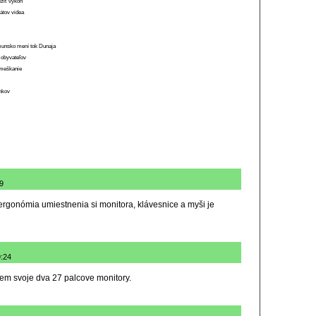
ížiť výkon
átov videa
munsko mení tok Dunaja
 obyvateľov
o meškanie
ánkov
09
 ergonómia umiestnenia si monitora, klávesnice a myši je
9:24
riem svoje dva 27 palcove monitory.