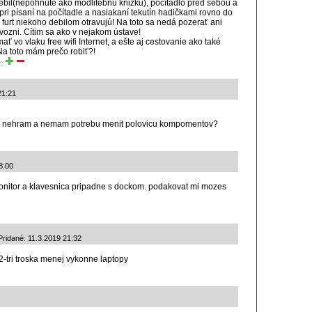
ebil(nepohnute ako modlitebnú knižku), počítadlo pred sebou a
pri písaní na počítadle a nasiakaní tekutín hadičkami rovno do
 furt niekoho debilom otravujú! Na toto sa nedá pozerať ani
vozni. Cítim sa ako v nejakom ústave!
ať vo vlaku free wifi Internet, a ešte aj cestovanie ako také
a toto mám prečo robiť?!
ť:
21:21
sa nehram a nemam potrebu menit polovicu kompomentov?
8:00
monitor a klavesnica pripadne s dockom. podakovat mi mozes
Pridané: 11.3.2019 21:32
 2-tri troska menej vykonne laptopy