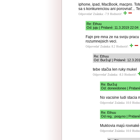
iphone, ipad, MacBook, macpro. Tot
sa s konkurenciou ani porovnať... T
Odpovedať
Známka: -7.9
Hodnotiť:
Re: Ethuu
Od: juju | Pridané: 11.3.2019 22:04
Fajn pre mna ze na svoju prac
rozumnejsich veci.
Odpovedať
Známka: 8.2
Hodnotiť:
Re: Ethuu
Od: Buržuj/ | Pridané: 12.3.20
tebe stačia len ruky mukel
Odpovedať
Známka: -8.3
Hodnotiť:
Re: Buržuj
Od: doneedonee | Pridané
No vacsine ludi stacia 
Odpovedať
Známka: 10.0
Hodno
Re: Ethuu
Od reg.: poqyno | Pridané
Muklovia majú rovnaké 
Odpovedať
Známka: 10.0
Hodno