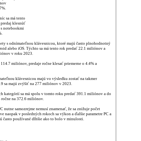
ónov
.7%.
íc sa má tento
 predaj klesnúť
u s notebookmi
%.
lety s odnímateľnou klávesnicou, ktoré majú často plnohodnotný
oid alebo iOS. Týchto sa má tento rok predať 22.1 miliónov a
liónov v roku 2023.
 114.7 miliónov, predaje ročne klesať priemerne o 4.4% a
mateľnou klávesnicou majú vo výsledku zostať na takmer
19 sa majú zvýšiť na 277 miliónov v 2023.
 kategórií sa má spolu v tomto roku predať 391.1 miliónov a do
 ročne na 372.6 miliónov.
C nutne samozrejme nemusí znamenať, že sa znižuje počet
áve naopak v posledných rokoch sa výkon a ďalšie parametre PC a
sú často používané dlhšie ako to bolo v minulosti.