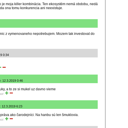
o je moja killer kombinácia. Ten ekosystém nemá obdobu, nedá
eda ona tomu konkurencia ani neexistuje.
u nic z vymenovaneho nepotrebujem. Mozem tak investovat do
19 0:34
: 12.3.2019 0:46
ruky, a to ze si mukel uz davno vieme
tiť:
: 12.3.2019 6:23
práva ako čarodejníci. Na hanbu sú len šmuklovia.
tiť: