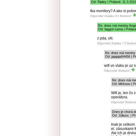
Od: Ripley | Pridané: 11.3.201
Iba monitory? A ako si potom
Odpovedať
Známka: 8.3
Hodnotiť:
Re: dnes má meniny Ange
Od: faggot-sama | Pridan
z pda, ofc
Odpovedať
Známka: 7.3
Hodnot
Re: dnes má meniny
Od: jajajaja54456 | P
wifi vo vlaku je uz
Odpovedať
Hodnotiť:
Re: dnes má me
Od: Mirkooo | P
Wifi je, len čo
operátora.
Odpovedať
Hodnoti
Dnes je chorá 
Od: Júliuss. | P
Inak je celkom
el. zásuvkami fr
Ale ich je drviv