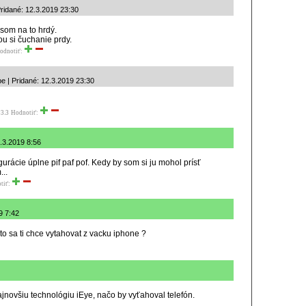
Pridané: 12.3.2019 23:30
som na to hrdý.
u si čuchanie prdy.
odnotiť:
be | Pridané: 12.3.2019 23:30
3.3
Hodnotiť:
12.3.2019 8:56
igurácie úplne pif paf pof. Kedy by som si ju mohol prísť
...
tiť:
9 7:42
to sa ti chce vytahovat z vacku iphone ?
novšiu technológiu iEye, načo by vyťahoval telefón.