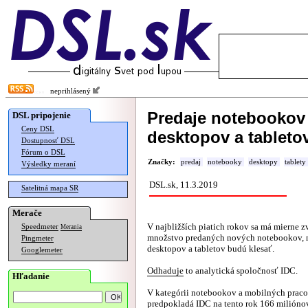
neprihlásený
Predaje notebookov 
DSL pripojenie
Ceny DSL
desktopov a tableto
Dostupnosť DSL
Fórum o DSL
Značky:
predaj
notebooky
desktopy
tablety
Výsledky meraní
DSL.sk, 11.3.2019
Satelitná mapa SR
Merače
V najbližších piatich rokov sa má mierne 
Speedmeter
Merania
množstvo predaných nových notebookov, 
Pingmeter
desktopov a tabletov budú klesať.
Googlemeter
Odhaduje
to analytická spoločnosť IDC.
Hľadanie
V kategórii notebookov a mobilných praco
predpokladá IDC na tento rok 166 milióno