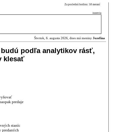
Za poslednú hodinu: 58 meraní
inzercia
Štvrtok, 6. augusta 2026, dnes má meniny
Jozefína
budú podľa analytikov rásť,
v klesať
zvyšovať
naopak predaje
vných staníc
v predaných