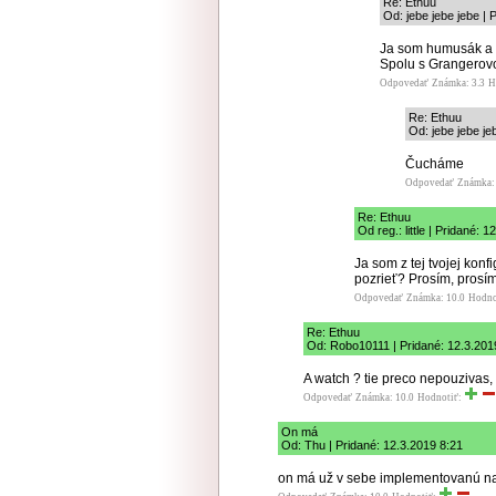
Re: Ethuu
Od: jebe jebe jebe | 
Ja som humusák a 
Spolu s Grangerovo
Odpovedať
Známka: 3.3
H
Re: Ethuu
Od: jebe jebe je
Čucháme
Odpovedať
Známka: 
Re: Ethuu
Od reg.: little | Pridané: 
Ja som z tej tvojej konf
pozrieť? Prosím, prosím
Odpovedať
Známka: 10.0
Hodno
Re: Ethuu
Od: Robo10111 | Pridané: 12.3.201
A watch ? tie preco nepouzivas, 
Odpovedať
Známka: 10.0
Hodnotiť:
On má
Od: Thu | Pridané: 12.3.2019 8:21
on má už v sebe implementovanú naj