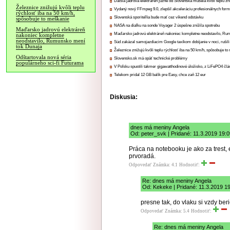
Ďalšia jadrová elektráreň južne od Slovenska musela kvôli teplu zn
Železnice znižujú kvôli teplu
Vydaný nový FFmpeg 9.0, zlepšil akceleráciu profesionálnych form
rýchlosť iba na 50 km/h,
Slovenská sporiteľňa bude mať cez víkend odstávku
spôsobuje to meškanie
NASA na diaľku na sonde Voyager 2 úspešne znížila spotrebu
Maďarsko jadrovú elektráreň
Maďarsko jadrovú elektráreň nakoniec kompletne neodstavilo, Ru
nakoniec kompletne
neodstavilo, Rumunsko mení
Súd zakázal samojazdiacim Google taxíkom dobíjanie v noci, rušili
tok Dunaja
Železnice znižujú kvôli teplu rýchlosť iba na 50 km/h, spôsobuje t
Odštartovala nová séria
Slovensko.sk má opäť technické problémy
populárneho sci-fi Futurama
V Poľsku spustili takmer gigawatthodinové úložisko, z LiFePO4 čl
Telekom pridal 12 GB balík pre Easy, chce zaň 12 eur
Diskusia:
dnes má meniny Angela
Od: peter_svk | Pridané: 11.3.2019 19:
Práca na notebooku je ako za trest,
prvoradá.
Odpovedať
Známka: 4.1
Hodnotiť:
Re: dnes má meniny Angela
Od: Kekeke | Pridané: 11.3.2019 1
presne tak, do vlaku si vzdy be
Odpovedať
Známka: 5.4
Hodnotiť:
Re: dnes má meniny Angela