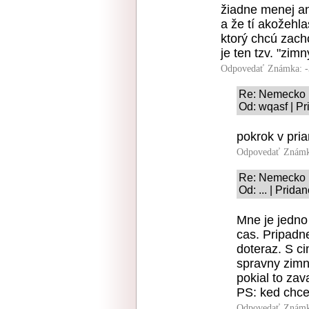
žiadne menej ani
a že tí akožehla
ktorý chcú zac
je ten tzv. "zimn
Odpovedať
Známka: -
Re: Nemecko
Od: wqasf | Pr
pokrok v pri
Odpovedať
Známk
Re: Nemecko
Od: ... | Prida
Mne je jedno
cas. Pripadn
doteraz. S ci
spravny zimn
pokial to za
PS: ked chces
Odpovedať
Známk