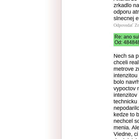
zrkadlo na
odporu atm
slnecnej 
Odpovedať
Zn
Re: ano su
Od: 484848
Nech sa pa
chceli rea
metrove zr
intenzitou
bolo navrh
vypoctov m
intenzitov
technicku
nepodarilo
kedze to b
nechcel so
menia. Al
Viedne, ci