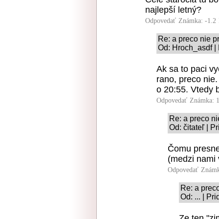
najlepší letný?
Odpovedať
Známka: -1.2
Re: a preco nie p
Od: Hroch_asdf |
Ak sa to paci vy
rano, preco nie
o 20:55. Vtedy b
Odpovedať
Známka: 1
Re: a preco n
Od: čitateľ | 
Čomu presne 
(medzi nami 
Odpovedať
Známk
Re: a prec
Od: ... | P
Ze ten "zi