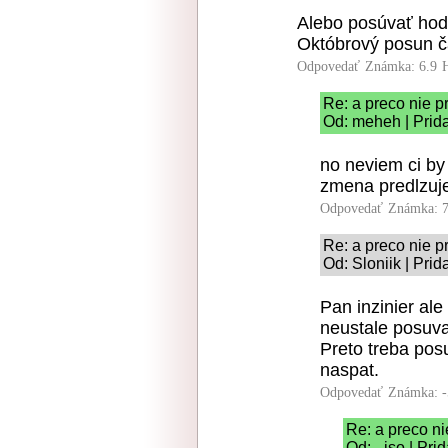
Alebo posúvať hodi
Októbrový posun č
Odpovedať
Známka: 6.9
Re: a preco nie p
Od: meheh | Prid
no neviem ci by 
zmena predlzuje
Odpovedať
Známka: 7
Re: a preco nie p
Od: Sloniik | Pri
Pan inzinier al
neustale posuva
Preto treba pos
naspat.
Odpovedať
Známka: -
Re: a preco n
Od: _iso | Pri