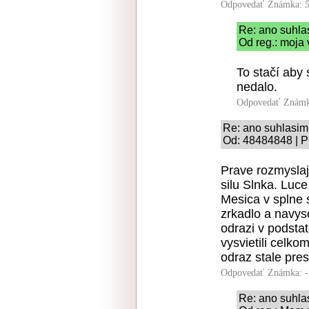
Odpovedať
Známka: 5
Re: ano suhla
Od reg.: moja 
To stačí aby 
nedalo.
Odpovedať
Známk
Re: ano suhlasim
Od: 48484848 | P
Prave rozmyslaj 
silu Slnka. Luc
Mesica v splne s
zrkadlo a navyse 
odrazi v podsta
vysvietili celko
odraz stale pre
Odpovedať
Známka: -
Re: ano suhla