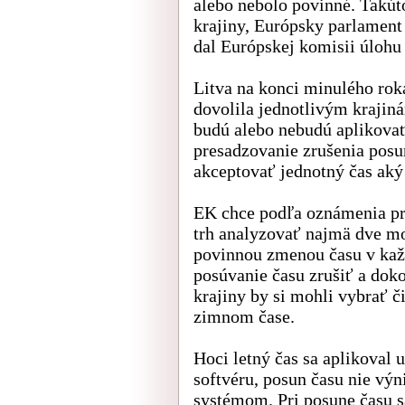
alebo nebolo povinné. Takúto
krajiny, Európsky parlament 
dal Európskej komisii úlohu
Litva na konci minulého rok
dovolila jednotlivým krajin
budú alebo nebudú aplikovať
presadzovanie zrušenia posu
akceptovať jednotný čas aký
EK chce podľa oznámenia pr
trh analyzovať najmä dve m
povinnou zmenou času v každ
posúvanie času zrušiť a dok
krajiny by si mohli vybrať č
zimnom čase.
Hoci letný čas sa aplikova
softvéru, posun času nie v
systémom. Pri posune času s