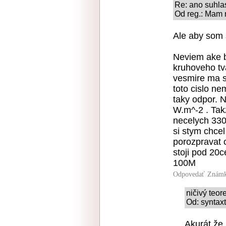
Re: ano suhla
Od reg.: Mam 
Ale aby som s
Neviem ake b
kruhoveho tv
vesmire ma s
toto cislo n
taky odpor. N
W.m^-2 . Tak
necelych 330k
si stym chcel
porozpravat 
stoji pod 20c
100M
Odpovedať
Známk
ničivý teore
Od: syntaxt
Akurát že