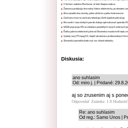
V štvrtom reaktore Mochoviec už beží štiepna reakcia
Železnice predávajú dve tretiny lístkov elektronicky, po donútení ce
Alza nasadila dve novinky, jednu užitočnú a jednu kontroverznú
Záchrana misie na záchranu teleskopu Swift úspešne pokračuje
Microsoft v čase drahých pamätí sľubuje optimalizovať spotrebu
NASA pripravuje ISS na inštaláciu posledných nových solárnych p
Ďalšia jadrová elektráreň južne od Slovenska musela kvôli teplu zn
Vydaný nový FFmpeg 9.0, zlepšil akceleráciu profesionálnych form
Slovenská sporiteľňa bude mať cez víkend odstávku
Diskusia:
ano suhlasim
Od: miro j. | Pridané: 29.8.
aj so zrusenim aj s pon
Odpovedať
Známka: 1.8
Hodnoti
Re: ano suhlasim
Od reg.: Samo Unos | P