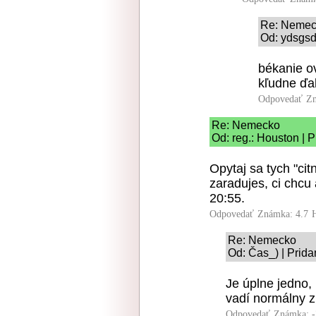
Re: Neme
Od: ydsgsd
békanie o
kľudne ďal
Odpovedať
Zn
Re: Nemecko
Od: reg.: Houston | 
Opytaj sa tych "ci
zaradujes, ci chcu
20:55.
Odpovedať
Známka: 4.7
Re: Nemecko
Od: Čas_) | Prida
Je úplne jedno,
vadí normálny z
Odpovedať
Známka: -