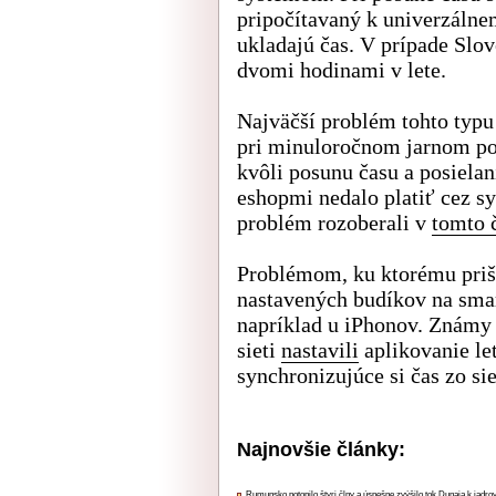
pripočítavaný k univerzálne
ukladajú čas. V prípade Slo
dvomi hodinami v lete.
Najväčší problém tohto typu
pri minuloročnom jarnom po
kvôli posunu času a posiela
eshopmi nedalo platiť cez s
problém rozoberali v
tomto 
Problémom, ku ktorému prišl
nastavených budíkov na smar
napríklad u iPhonov. Známy j
sieti
nastavili
aplikovanie le
synchronizujúce si čas zo si
Najnovšie články:
Rumunsko potopilo štyri člny a úspešne zvýšilo tok Dunaja k jadrov