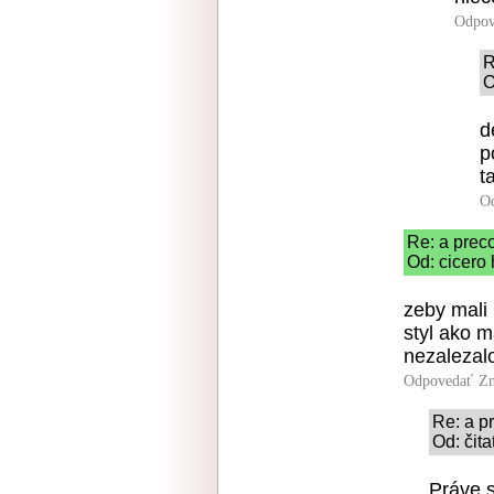
Odpov
R
O
d
p
t
O
Re: a prec
Od: cicero
zeby mali 
styl ako 
nezalezal
Odpovedať
Zn
Re: a p
Od: čita
Práve s