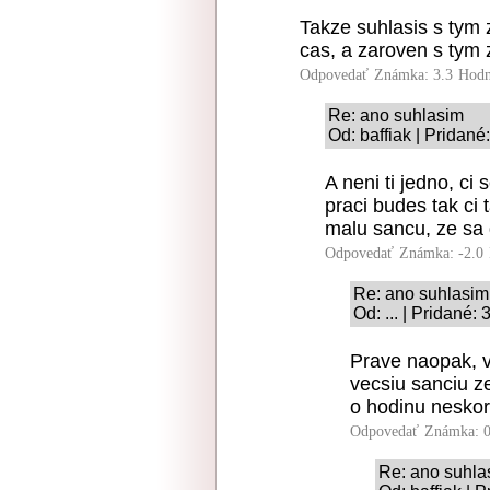
Takze suhlasis s tym
cas, a zaroven s tym 
Odpovedať
Známka: 3.3
Hodn
Re: ano suhlasim
Od: baffiak | Pridané
A neni ti jedno, ci 
praci budes tak ci 
malu sancu, ze sa
Odpovedať
Známka: -2.0
Re: ano suhlasim
Od: ... | Pridané:
Prave naopak, v
vecsiu sanciu z
o hodinu neskor
Odpovedať
Známka: 0
Re: ano suhla