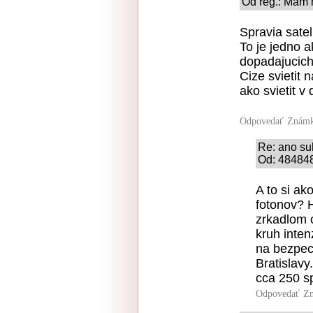
Od reg.: Mam 
Spravia satel
To je jedno 
dopadajucich
Cize svietit
ako svietit 
Odpovedať
Známk
Re: ano su
Od: 484848
A to si ak
fotonov? H
zrkadlom 
kruh inten
na bezpec
Bratislavy
cca 250 sp
Odpovedať
Zn