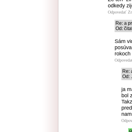
odkedy zij
Odpovedať
Zn
Re: a p
Od: čita
Sám vid
posúva 
rokoch 
Odpoveda
Re: 
Od: 
ja m
bol 
Takz
pred
nami
Odpov
R