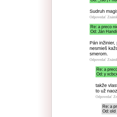
Sudruh magis
Odpovedať
Známk
Re: a preco n
Od: Ján Handi
Pán inžinier,
nesmieš každ
smerom.
Odpovedať
Známk
Re: a prec
Od: y xcbcx
takže vlas
to už nao
Odpovedať
Zn
Re: a p
Od: old