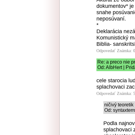
dokumentov* je 
snahe posúvanie
neposúvaní.
*
Deklarácia nezá
Komunistický ma
Biblia- sanskri
Odpovedať
Známka: 0
Re: a preco nie p
Od: AlbHert | Pri
cele starocia lu
splachovaci zac
Odpovedať
Známka: 5
ničivý teoretik
Od: syntaxterr
Podla najnov
splachovaci 