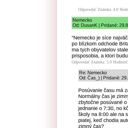
Odpovedať
Známka: 4.0
Hodn
Nemecko
Od: DusanK | Pridané: 29.
"Nemecko je síce najväč
po blízkom odchode Brit
ma tych obyvatelov stale 
prisposobia, a ktori budu
Odpovedať
Známka: 5.0
Hodnoti
Re: Nemecko
Od: Čas_) | Pridané: 29
Posúvanie času má za
Normálny čas je zimný
zbytočne posúvané o 
jednanie o 7:30, no k
školy na 8:00 ale na s
piatej, keď chodia a
zimný čas?