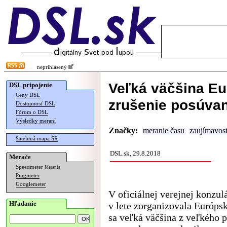
neprihlásený
Veľká väčšina Eu
DSL pripojenie
Ceny DSL
zrušenie posúvan
Dostupnosť DSL
Fórum o DSL
Výsledky meraní
Značky:
meranie času
zaujímavost
Satelitná mapa SR
DSL.sk, 29.8.2018
Merače
Speedmeter
Merania
Pingmeter
Googlemeter
V oficiálnej verejnej konzulá
Hľadanie
v lete zorganizovala Európs
sa veľká väčšina z veľkého 