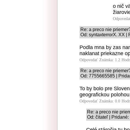
o nič v
žiarovi
Odpoveda
Re: a preco nie priemer
Od: syntaxterrorX. XX |
Podla mna by zas na
naklanat priekazne op
Odpovedať
Známka: 1.2
Hodn
Re: a preco nie priemer
Od: 7755665585 | Prida
To by bolo pre Sloven
geografickou polohou.
Odpovedať
Známka: 0.0
Hodn
Re: a preco nie prie
Od: čitateľ | Pridané
Celé stáročia tu bo