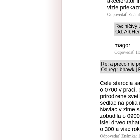
akcelerator 
vizie prieka
Odpovedať
Známk
Re: ničivý 
Od: AlbHer
magor
Odpovedať
Ho
Re: a preco nie p
Od reg.: bhawk | 
Cele starocia sa
o 0700 v praci,
prirodzene svetl
sedlac na polia 
Naviac v zime s
zobudila o 0900
isiel drveo tahat
o 300 a viac rok
Odpovedať
Známka: 1