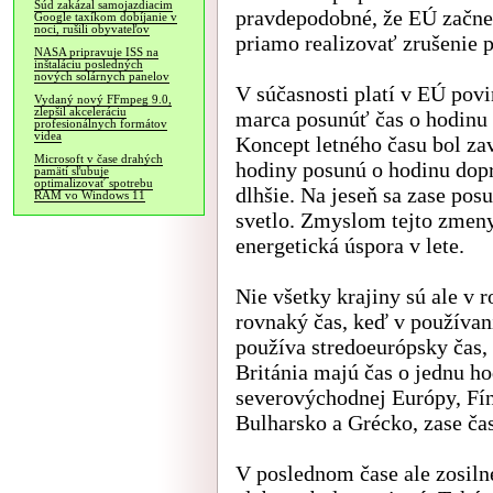
Súd zakázal samojazdiacim
pravdepodobné, že EÚ začne
Google taxíkom dobíjanie v
noci, rušili obyvateľov
priamo realizovať zrušenie 
NASA pripravuje ISS na
inštaláciu posledných
nových solárnych panelov
V súčasnosti platí v EÚ povi
Vydaný nový FFmpeg 9.0,
zlepšil akceleráciu
marca posunúť čas o hodinu n
profesionálnych formátov
videa
Koncept letného času bol zav
Microsoft v čase drahých
hodiny posunú o hodinu dopre
pamätí sľubuje
optimalizovať spotrebu
dlhšie. Na jeseň sa zase pos
RAM vo Windows 11
svetlo. Zmyslom tejto zmeny
energetická úspora v lete.
Nie všetky krajiny sú ale v
rovnaký čas, keď v používaní
používa stredoeurópsky čas,
Británia majú čas o jednu ho
severovýchodnej Európy, Fín
Bulharsko a Grécko, zase ča
V poslednom čase ale zosilne