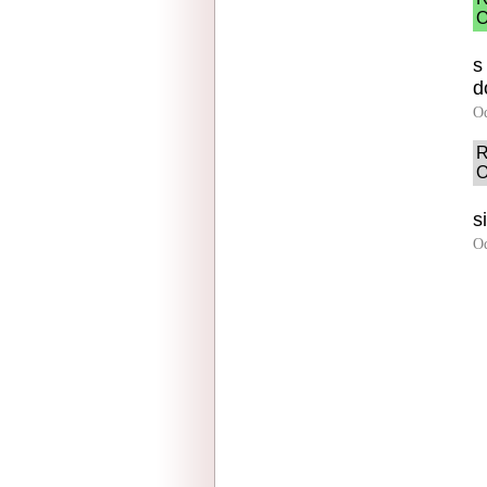
O
s
d
O
R
O
s
O