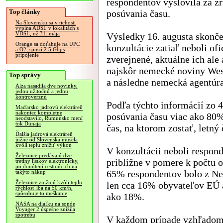
respondentov vyslovila za z
Top články
posúvania času.
Na Slovensku sa v tichosti
vypína ADSL v lokalitách s
VDSL, už 31. mája
Výsledky 16. augusta skonče
Orange sa doťahuje na UPC
konzultácie zatiaľ neboli ofi
a O2, spustí 2.5 Gbps
pripojenie
zverejnené, aktuálne ich ale 
najskôr nemecké noviny Wes
Top správy
a následne nemecká agentúr
Alza nasadila dve novinky,
jednu užitočnú a jednu
kontroverznú
Podľa týchto informácií zo 4
Maďarsko jadrovú elektráreň
nakoniec kompletne
posúvania času viac ako 80%
neodstavilo, Rumunsko mení
tok Dunaja
čas, na ktorom zostať, letný 
Ďalšia jadrová elektráreň
južne od Slovenska musela
kvôli teplu znížiť výkon
V konzultácii neboli respond
Železnice predávajú dve
približne v pomere k počtu 
tretiny lístkov elektronicky,
po donútení cestujúcich na
65% respondentov bolo z Ne
takýto nákup
Železnice znižujú kvôli teplu
len cca 16% obyvateľov EÚ a
rýchlosť iba na 50 km/h,
spôsobuje to meškanie
ako 18%.
NASA na diaľku na sonde
Voyager 2 úspešne znížila
spotrebu
V každom prípade vzhľadom 