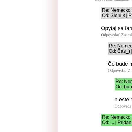
Re: Nemecko
Od: Sloniik | 
Opytaj sa far
Odpovedať
Známk
Re: Neme
Od: Čas_) 
Čo bude m
Odpovedať
Zn
Re: Ne
Od: bub
a este 
Odpoveda
Re: Nemecko
Od: ... | Prid