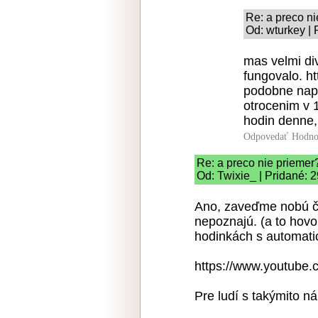
Re: a preco n
Od: wturkey | 
mas velmi di
fungovalo. ht
podobne napr
otrocenim v 
hodin denne,
Odpovedať
Hodno
Re: a preco nie priemer
Od: Twixie_ | Pridané: 
Ano, zaveďme nobú ča
nepoznajú. (a to hov
hodinkách s automati
https://www.youtub
Pre ludí s takýmito n