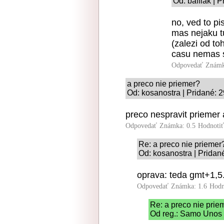
Od: baffiak | 
no, ved to pi
mas nejaku t
(zalezi od to
casu nemas 
Odpovedať
Známk
a preco nie priemer?
Od: kosanostra | Pridané: 
preco nespravit prieme
Odpovedať
Známka: 0.5
Hodnoti
Re: a preco nie priemer
Od: kosanostra | Pridan
oprava: teda gmt+1,5.
Odpovedať
Známka: 1.6
Hodn
Re: a preco nie prie
Od reg.: Samo Unos 