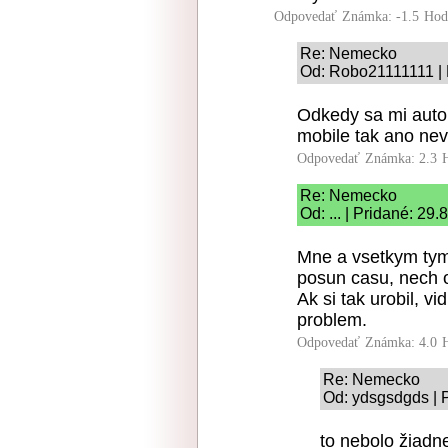
Odpovedať
Známka: -1.5
Hod
Re: Nemecko
Od: Robo21111111 | 
Odkedy sa mi auto
mobile tak ano nev
Odpovedať
Známka: 2.3
Re: Nemecko
Od: ... | Pridané: 29
Mne a vsetkym tym, 
posun casu, nech os
Ak si tak urobil, vi
problem.
Odpovedať
Známka: 4.0
Re: Nemecko
Od: ydsgsdgds | 
to nebolo žiadn