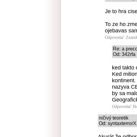
Je to hra ci
To ze ho zmen
ojebavas sa
Odpovedať
Známk
Re: a prec
Od: 342rfa 
ked takto 
Ked milio
kontinent.
nazyva CE
by sa mal
Geografic
Odpovedať
Ho
ničivý teoretik
Od: syntaxterrorX
Akurát že odbor