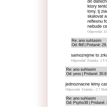
do dalsich
ktory tent
tony, tj zi
skalovat a
reflexnu f
nebude ce
Odpovedať
Zn
Re: ano suhlasim
Od: ffdf | Pridané: 2
samozrejme to zrk
Odpovedať
Známka: 2.9
Re: ano suhlasim
Od: yess | Pridané: 30.
jednoznacne letny ca
Odpovedať
Známka: -2.7
Hod
Re: ano suhlasim
Od: Psyho38 | Pridané: