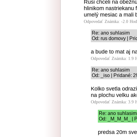
Rusi chceli na obežnú
hlinikom nastriekanu f
umelý mesiac a mali 
Odpovedať
Známka: -2.0
Hod
Re: ano suhlasim
Od: rus domovy | Pri
a bude to mat aj n
Odpovedať
Známka: 1.9
Re: ano suhlasim
Od: _iso | Pridané: 
Kolko svetla odraz
na plochu velku ak
Odpovedať
Známka: 3.9
Re: ano suhlasim
Od: _M_M_M_ | Pr
predsa 20m sve