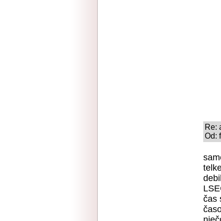
Re: 
Od: 
samo
telk
debi
LSEČ
čas 
časo
nieč