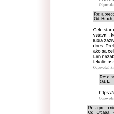
Odpoveda
Re: a prec
Od: Hroch_
Cele staro
vstavali, 
ludia zazi
dnes. Pret
ako sa cel
Len nezab
fekalie a
Odpovedať
Zn
Re: a p
Od: lal 
https:/
Odpoveda
Re: a preco n
Od: iOfcaaa | 