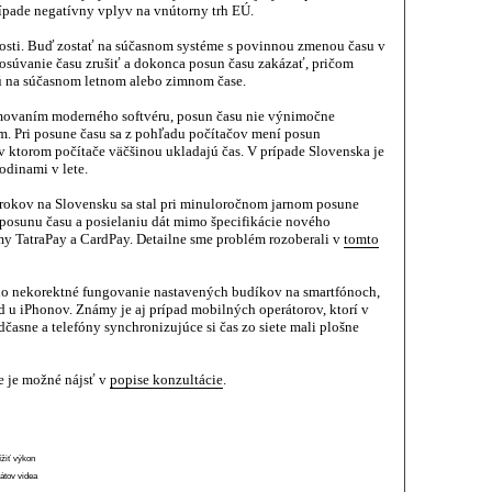
ípade negatívny vplyv na vnútorny trh EÚ.
sti. Buď zostať na súčasnom systéme s povinnou zmenou času v
osúvanie času zrušiť a dokonca posun času zakázať, pričom
anú na súčasnom letnom alebo zimnom čase.
ramovaním moderného softvéru, posun času nie výnimočne
 Pri posune času sa z pohľadu počítačov mení posun
 ktorom počítače väčšinou ukladajú čas. V prípade Slovenska je
odinami v lete.
 rokov na Slovensku sa stal pri minuloročnom jarnom posune
 posunu času a posielaniu dát mimo špecifikácie nového
my TatraPay a CardPay. Detailne sme problém rozoberali v
tomto
olo nekorektné fungovanie nastavených budíkov na smartfónoch,
d u iPhonov. Známy je aj prípad mobilných operátorov, ktorí v
časne a telefóny synchronizujúce si čas zo siete mali plošne
e je možné nájsť v
popise konzultácie
.
ížiť výkon
átov videa