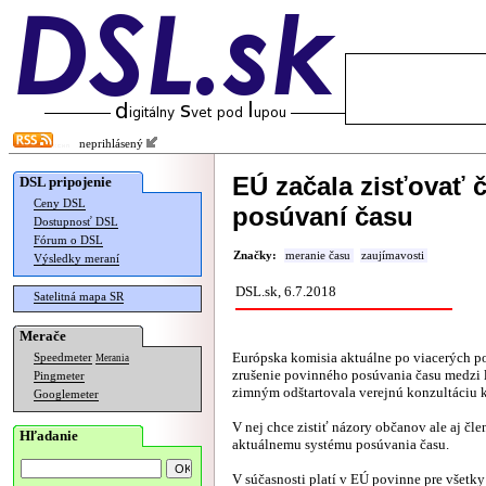
neprihlásený
EÚ začala zisťovať č
DSL pripojenie
Ceny DSL
posúvaní času
Dostupnosť DSL
Fórum o DSL
Značky:
meranie času
zaujímavosti
Výsledky meraní
DSL.sk, 6.7.2018
Satelitná mapa SR
Merače
Európska komisia aktuálne po viacerých p
Speedmeter
Merania
zrušenie povinného posúvania času medzi 
Pingmeter
zimným odštartovala verejnú konzultáciu k
Googlemeter
V nej chce zistiť názory občanov ale aj čle
Hľadanie
aktuálnemu systému posúvania času.
V súčasnosti platí v EÚ povinne pre všetky