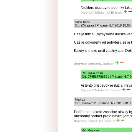
Niektore dopravne podniky tak uz
Odpovedať
Známka: 10.0
Hodnotiť:
Iluzia casu
Od: iOfcaaaa | Pridané: 6.7.2018 10:00
Cas je iluzia... vymyslena ludska vec
Cas je odvodeny od pohybu cize je to
Kazdy si moze urcit vlastny cas. Do
Odpovedať
Známka: 0.5
Hodnotiť:
Re: Iluzia casu
Od: 776568796321 | Pridané: 6.7.2
Aj tento príspevok je ilúzia, nevš
Odpovedať
Známka: 4.2
Hodnotiť:
Miskva
Od: Josinko12 | Pridané: 6.7.2018 10:0
Podľa mna taketo zasadne otázky by
obchodný partner preto navrhujem s
Odpovedať
Známka: -0.4
Hodnotiť:
Re: Moskva