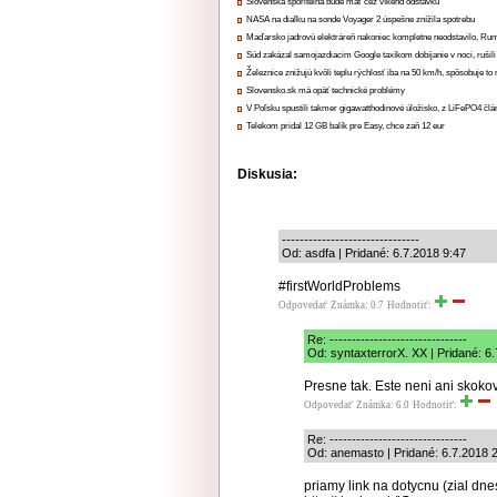
Slovenská sporiteľňa bude mať cez víkend odstávku
NASA na diaľku na sonde Voyager 2 úspešne znížila spotrebu
Maďarsko jadrovú elektráreň nakoniec kompletne neodstavilo, Ru
Súd zakázal samojazdiacim Google taxíkom dobíjanie v noci, rušili
Železnice znižujú kvôli teplu rýchlosť iba na 50 km/h, spôsobuje t
Slovensko.sk má opäť technické problémy
V Poľsku spustili takmer gigawatthodinové úložisko, z LiFePO4 čl
Telekom pridal 12 GB balík pre Easy, chce zaň 12 eur
Diskusia:
-------------------------------
Od: asdfa | Pridané: 6.7.2018 9:47
#firstWorldProblems
Odpovedať
Známka: 0.7
Hodnotiť:
Re: -------------------------------
Od: syntaxterrorX. XX | Pridané: 6
Presne tak. Este neni ani skoko
Odpovedať
Známka: 6.0
Hodnotiť:
Re: -------------------------------
Od: anemasto | Pridané: 6.7.2018 
priamy link na dotycnu (zial dn