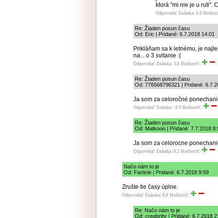
ktorá "mi nie je u ruti"
Odpovedať
Známka: 6.0
Hodnot
Re: Žiaden posun času
Od: Eric | Pridané: 6.7.2018 14:01
Prikláňam sa k letnému, je najle
na... o 3 svitanie :(
Odpovedať
Známka: 3.6
Hodnotiť:
Re: Žiaden posun času
Od: 776568796321 | Pridané: 6.7.2
Ja som za celoročné ponechani
Odpovedať
Známka: -3.3
Hodnotiť:
Re: Žiaden posun času
Od: Matkooo | Pridané: 7.7.2018 8:
Ja som za celorocne ponechanie
Odpovedať
Známka: 6.2
Hodnotiť:
Načo nám to je
Od: Farticle | Pridané: 6.7.2018 9:59
Zrušte tie časy úplne.
Odpovedať
Známka: 8.8
Hodnotiť:
Re: Načo nám to je
Od: cregbrthr | Pridané: 6.7.2018 2