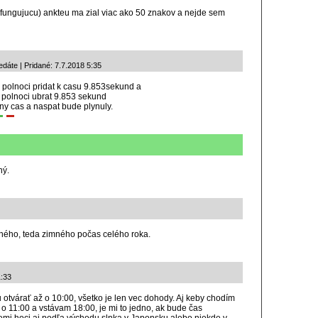
nefungujucu) ankteu ma zial viac ako 50 znakov a nejde sem
dáte | Pridané: 7.7.2018 5:35
 polnoci pridat k casu 9.853sekund a
 polnoci ubrat 9.853 sekund
ny cas a naspat bude plynuly.
ný.
ného, teda zimného počas celého roka.
1:33
otvárať až o 10:00, všetko je len vec dohody. Aj keby chodím
 11:00 a vstávam 18:00, je mi to jedno, ak bude čas