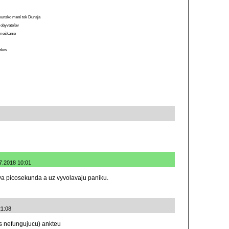
munsko mení tok Dunaja
 obyvateľov
o meškanie
ánkov
.7.2018 10:01
va picosekunda a uz vyvolavaju paniku.
21:08
es nefungujucu) ankteu