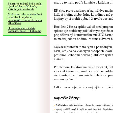
nie, by to malo podľa komisie v každom pr
Železnice znižujú kvôli teplu
rýchlosť iba na 50 km/h,
spôsobuje to meškanie
EK chce preto analyzovať najmä dve možno
každej krajine alebo úplne koordinované p
Maďarsko jadrovú elektráreň
nakoniec kompletne
krajiny by si mohli vybrať či trvalo zost
neodstavilo, Rumunsko mení
tok Dunaja
Hoci letný čas sa aplikoval už pred prog
Odštartovala nová séria
spôsobuje problémy počítačovým systémom.
populárneho sci-fi Futurama
pripočítavaný k univerzálnemu UTC času, v
to medzi jednou hodinou v zime a dvomi h
Najväčší problém tohto typu z posledných
času, kedy sa na viacerých eshopoch kvôli
protokolu eshopmi nedalo platiť cez systé
článku
.
Problémom, ku ktorému prišlo viackrát, b
viackrát k tomu v minulosti
prišlo
napríkla
sieti
nastavili
aplikovanie letného času pred
nesprávny čas.
Odkaz na zapojenie do verejnej konzultáci
Najnovšie články:
Ďalšia jadrová elektráreň južne od Slovenska musela kvôli teplu zn
Vydaný nový FFmpeg 9.0, zlepšil akceleráciu profesionálnych form