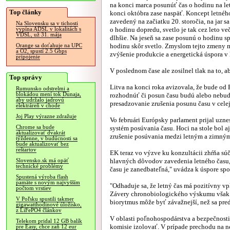
na konci marca posunúť čas o hodinu na let
Top články
konci októbra zase naspäť. Koncept letnéh
zavedený na začiatku 20. storočia, na jar 
Na Slovensku sa v tichosti
o hodinu dopredu, svetlo je tak cez leto ve
vypína ADSL v lokalitách s
VDSL, už 31. mája
dlhšie. Na jeseň sa zase posunú o hodinu sp
hodinu skôr svetlo. Zmyslom tejto zmeny 
Orange sa doťahuje na UPC
a O2, spustí 2.5 Gbps
zvýšenie produkcie a energetická úspora v 
pripojenie
V poslednom čase ale zosilnel tlak na to, a
Top správy
Litva na konci roka avizovala, že bude od
Rumunsko odstrelmi a
blokádou mení tok Dunaja,
rozhodnúť či posun času budú alebo nebudú
aby udržalo jadrovú
presadzovanie zrušenia posunu času v cele
elektráreň v chode
Joj Play výrazne zdražuje
Vo februári Európsky parlament prijal uzne
Chrome sa bude
systém posúvania času. Hoci na stole bol 
aktualizovať dvakrát
zrušenie posúvania medzi letným a zimným
týždenne, v budúcnosti sa
bude aktualizovať bez
reštartov
EK teraz vo výzve ku konzultácii zhŕňa súč
hlavných dôvodov zavedenia letného času,
Slovensko.sk má opäť
technické problémy
času je zanedbateľná," uvádza k úspore spo
Spustená výroba flash
pamäte s novým najvyšším
"Odhaduje sa, že letný čas má pozitívny v
počtom vrstiev
Závery chronobiologického výskumu však n
V Poľsku spustili takmer
biorytmus môže byť závažnejší, než sa pre
gigawatthodinové úložisko,
z LiFePO4 článkov
V oblasti poľnohospodárstva a bezpečnosti
Telekom pridal 12 GB balík
komisie izolovať. V prípade prechodu na n
pre Easy, chce zaň 12 eur