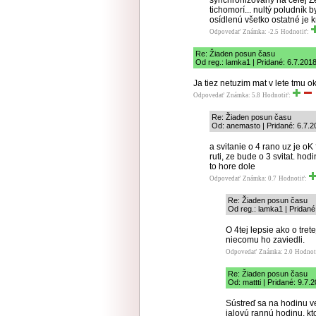
synchronizovaný na celej Z
tichomorí... nultý poludník
osídlenú všetko ostatné je 
Odpovedať
Známka: -2.5
Hodnotiť:
Re: Žiaden posun času
Od reg.: lamka1 | Pridané: 6.7.201
Ja tiez netuzim mat v lete tmu ok
Odpovedať
Známka: 5.8
Hodnotiť:
Re: Žiaden posun času
Od: anemasto | Pridané: 6.7.2
a svitanie o 4 rano uz je oK 
ruti, ze bude o 3 svitat. h
to hore dole
Odpovedať
Známka: 0.7
Hodnotiť:
Re: Žiaden posun času
Od reg.: lamka1 | Pridané
O 4tej lepsie ako o tret
niecomu ho zaviedli.
Odpovedať
Známka: 2.0
Hodnot
Re: Žiaden posun času
Od: mattti | Pridané: 9.7.
Sústreď sa na hodinu v
jalovú rannú hodinu, kt