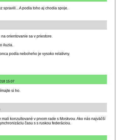
 spravili... A podla toho aj chodia spoje.
 na orientovanie sa v priestore.
 iluzia.
konca podla neboheho je vysoko relativny.
018 15:07
ímajte si ho.
3
 mali konzultované v prvom rade s Moskvou. Ako nás najväčší
ynchronizáciu času s s ruskou federáciou.