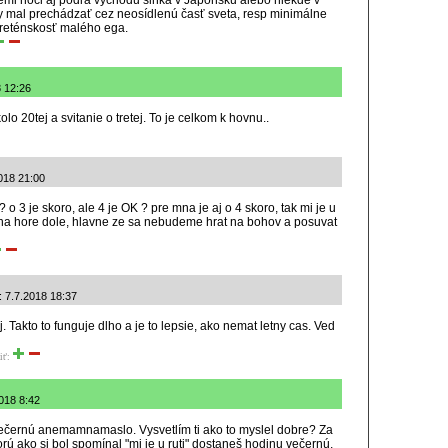
emi hoci aj podľa východu slnka v Japonsku alebo niekde v
 by mal prechádzať cez neosídlenú časť sveta, resp minimálne
kreténskosť malého ega.
8 12:26
olo 20tej a svitanie o tretej. To je celkom k hovnu..
018 21:00
? o 3 je skoro, ale 4 je OK ? pre mna je aj o 4 skoro, tak mi je u
odina hore dole, hlavne ze sa nebudeme hrat na bohov a posuvat
: 7.7.2018 18:37
ej. Takto to funguje dlho a je to lepsie, ako nemat letny cas. Ved
iť:
2018 8:42
ečernú anemamnamaslo. Vysvetlím ti ako to myslel dobre? Za
orú ako si bol spomínal "mi je u ruti" dostaneš hodinu večernú,