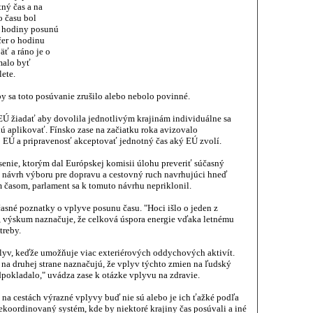
ný čas a na
o času bol
sa hodiny posunú
čer o hodinu
äť a ráno je o
malo byť
lete.
by sa toto posúvanie zrušilo alebo nebolo povinné.
 EÚ žiadať aby dovolila jednotlivým krajinám individuálne sa
 aplikovať. Fínsko zase na začiatku roka avizovalo
j EÚ a pripravenosť akceptovať jednotný čas aký EÚ zvolí.
senie, ktorým dal Európskej komisii úlohu preveriť súčasný
aj návrh výboru pre dopravu a cestovný ruch navrhujúci hneď
 časom, parlament sa k tomuto návrhu nepriklonil.
asné poznatky o vplyve posunu času. "Hoci išlo o jeden z
 výskum naznačuje, že celková úspora energie vďaka letnému
treby.
plyv, keďže umožňuje viac exteriérových oddychových aktivít.
a druhej strane naznačujú, že vplyv týchto zmien na ľudský
dpokladalo," uvádza zase k otázke vplyvu na zdravie.
 na cestách výrazné vplyvy buď nie sú alebo je ich ťažké podľa
ekoordinovaný systém, kde by niektoré krajiny čas posúvali a iné