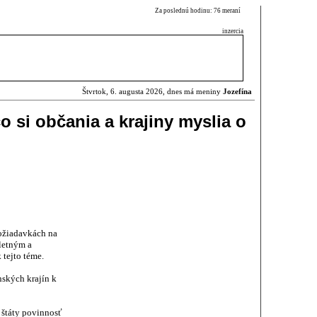
Za poslednú hodinu: 76 meraní
inzercia
Štvrtok, 6. augusta 2026, dnes má meniny
Jozefína
o si občania a krajiny myslia o
ožiadavkách na
letným a
 tejto téme.
nských krajín k
 štáty povinnosť