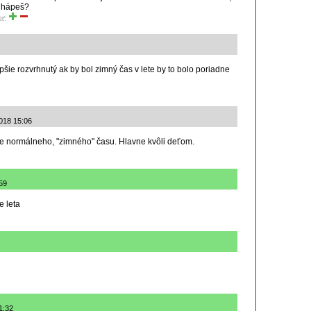
. Chápeš?
iť:
pšie rozvrhnutý ak by bol zimný čas v lete by to bolo poriadne
018 15:06
e normálneho, "zimného" času. Hlavne kvôli deťom.
59
 leta
1:32