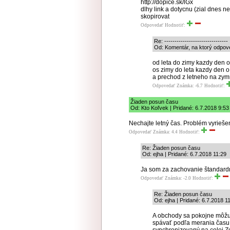
http://dopice.sk/lGx
dlhy link a dotycnu (zial dnes 
skopirovat
Odpovedať
Hodnotiť:
Re: -------------------------------
Od: Komentár, na ktorý odpove
od leta do zimy kazdy den o
os zimy do leta kazdy den o
a prechod z letneho na zym
Odpovedať
Známka: -6.7
Hodnotiť:
Žiaden posun času
Od: Kto Koľvek | Pridané: 6.7.2018 9:53
Nechajte letný čas. Problém vyrieše
Odpovedať
Známka: 4.4
Hodnotiť:
Re: Žiaden posun času
Od: ejha | Pridané: 6.7.2018 11:29
Ja som za zachovanie štandard
Odpovedať
Známka: -2.0
Hodnotiť:
Re: Žiaden posun času
Od: ejha | Pridané: 6.7.2018 1
A obchody sa pokojne môžu 
spávať podľa merania času o