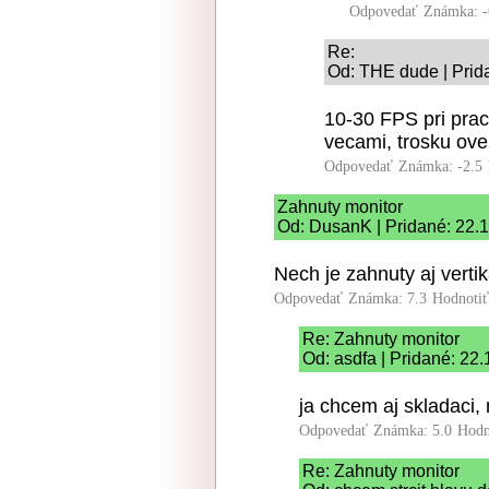
Odpovedať
Známka: -
Re:
Od: THE dude | Prid
10-30 FPS pri prac
vecami, trosku over
Odpovedať
Známka: -2.5
Zahnuty monitor
Od: DusanK | Pridané: 22.
Nech je zahnuty aj vertik
Odpovedať
Známka: 7.3
Hodnoti
Re: Zahnuty monitor
Od: asdfa | Pridané: 22
ja chcem aj skladaci,
Odpovedať
Známka: 5.0
Hodn
Re: Zahnuty monitor