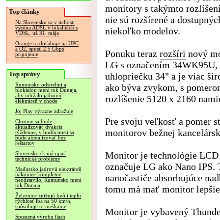
monitory s takýmto rozlíšen
Top články
nie sú rozšírené a dostupných
Na Slovensku sa v tichosti
vypína ADSL v lokalitách s
niekoľko modelov.
VDSL, už 31. mája
Orange sa doťahuje na UPC
a O2, spustí 2.5 Gbps
Ponuku teraz
rozšíri
nový mo
pripojenie
LG s označením 34WK95U, 
Top správy
uhlopriečku 34" a je viac ši
Rumunsko odstrelmi a
ako býva zvykom, s pomerom
blokádou mení tok Dunaja,
aby udržalo jadrovú
rozlíšenie 5120 x 2160 nami
elektráreň v chode
Joj Play výrazne zdražuje
Pre svoju veľkosť a pomer s
Chrome sa bude
aktualizovať dvakrát
monitorov bežnej kancelársk
týždenne, v budúcnosti sa
bude aktualizovať bez
reštartov
Monitor je technológie LCD 
Slovensko.sk má opäť
technické problémy
označuje LG ako Nano IPS. T
Maďarsko jadrovú elektráreň
nakoniec kompletne
nanočastiče absorbujúce nad
neodstavilo, Rumunsko mení
tok Dunaja
tomu má mať monitor lepšie 
Železnice znižujú kvôli teplu
rýchlosť iba na 50 km/h,
spôsobuje to meškanie
Monitor je vybavený Thunder
Spustená výroba flash