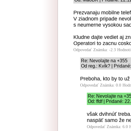
Prezvanaju mobilne telef
V ziadnom pripade nevola
s neumerne vysokou sa
Kludne dajte vediet aj 
Operatori to zacnu cosko
Odpovedať
Známka: -2.3
Hodnoti
Re: Nevolajte na +355
Od reg.: Kvík? | Pridan
Preboha, kto by to už 
Odpovedať
Známka: 0.0
Hodn
Re: Nevolajte na +3
Od: ffdf | Pridané: 2
však dvihnúť treba.
naspäť samo že ne
Odpovedať
Známka: 6.0