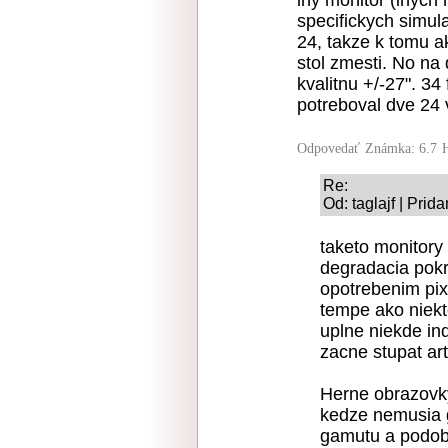
specifickych simul
24, takze k tomu ak 
stol zmesti. No n
kvalitnu +/-27". 34
potreboval dve 24 
Odpovedať
Známka: 6.7
Re:
Od: taglajf | Pri
taketo monitory
degradacia pok
opotrebenim pix
tempe ako niekt
uplne niekde in
zacne stupat ar
Herne obrazovky
kedze nemusia
gamutu a podo