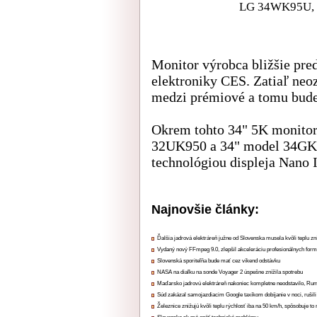
LG 34WK95U, kl
Monitor výrobca bližšie pred
elektroniky CES. Zatiaľ neoz
medzi prémiové a tomu bude
Okrem tohto 34" 5K monitor
32UK950 a 34" model 34GK95
technológiou displeja Nano 
Najnovšie články:
Ďalšia jadrová elektráreň južne od Slovenska musela kvôli teplu zn
Vydaný nový FFmpeg 9.0, zlepšil akceleráciu profesionálnych form
Slovenská sporiteľňa bude mať cez víkend odstávku
NASA na diaľku na sonde Voyager 2 úspešne znížila spotrebu
Maďarsko jadrovú elektráreň nakoniec kompletne neodstavilo, Ru
Súd zakázal samojazdiacim Google taxíkom dobíjanie v noci, rušili
Železnice znižujú kvôli teplu rýchlosť iba na 50 km/h, spôsobuje t