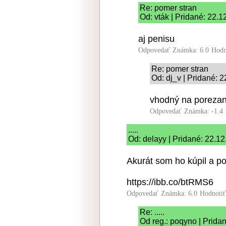
Re: pomer stran
Od: vták | Pridané: 22.
aj penisu
Odpovedať
Známka: 6.0
Hodn
Re: pomer stran
Od: dj_v | Pridané: 
vhodný na porezan
Odpovedať
Známka: -1.4
.....
Od: delayy | Pridané: 22.1
Akurát som ho kúpil a po
https://ibb.co/btRMS6
Odpovedať
Známka: 6.0
Hodnoti
Re: .....
Od reg.: poqyno | Prida