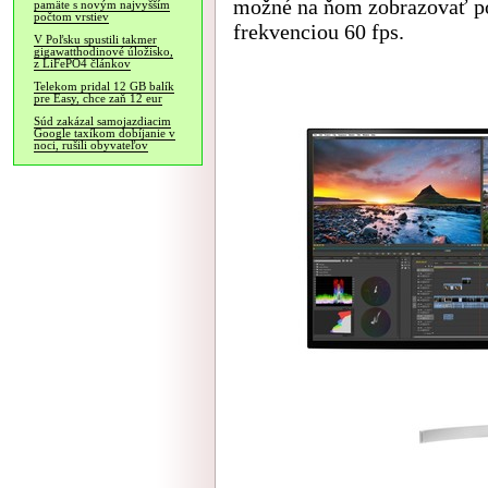
možné na ňom zobrazovať po
pamäte s novým najvyšším
počtom vrstiev
frekvenciou 60 fps.
V Poľsku spustili takmer
gigawatthodinové úložisko,
z LiFePO4 článkov
Telekom pridal 12 GB balík
pre Easy, chce zaň 12 eur
Súd zakázal samojazdiacim
Google taxíkom dobíjanie v
noci, rušili obyvateľov