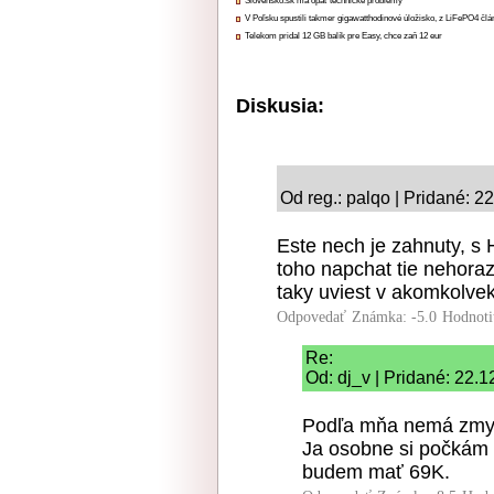
Slovensko.sk má opäť technické problémy
V Poľsku spustili takmer gigawatthodinové úložisko, z LiFePO4 čl
Telekom pridal 12 GB balík pre Easy, chce zaň 12 eur
Diskusia:
Od reg.: palqo | Pridané: 2
Este nech je zahnuty, s
toho napchat tie nehoraz
taky uviest v akomkolvek
Odpovedať
Známka: -5.0
Hodnoti
Re:
Od: dj_v | Pridané: 22.
Podľa mňa nemá zmyse
Ja osobne si počkám 
budem mať 69K.