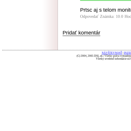
Prtsc aj s telom moni
Odpovedať
Známka: 10.0
Hod
Pridať komentár
NÁVŠTEVNOSŤ
|
INZE
(C) 2004, 2005 DSL.sk | Všetky práva vyhradené
Všetky uvedené informácie sú b