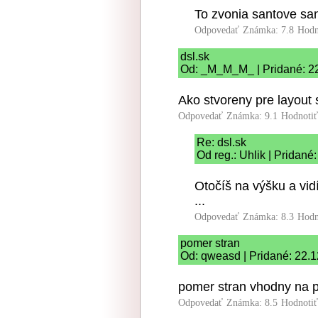
To zvonia santove sa
Odpovedať
Známka: 7.8
Hodn
dsl.sk
Od: _M_M_M_ | Pridané: 2
Ako stvoreny pre layout 
Odpovedať
Známka: 9.1
Hodnoti
Re: dsl.sk
Od reg.: Uhlik | Pridané
Otočíš na výšku a vid
...
Odpovedať
Známka: 8.3
Hodn
pomer stran
Od: qweasd | Pridané: 22.1
pomer stran vhodny na p
Odpovedať
Známka: 8.5
Hodnoti