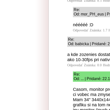
Odpovedať
Známka: 8.5
Hodn
Re:
Od: mor_PH_eus | Pr
nééééé :D
Odpovedať
Známka: 1.7
Re:
Od: babicka | Pridané: 
a kde zozenies dostat
ako 10-30fps pri nati
Odpovedať
Známka: 0.0
Hodn
Re:
Od: ... | Pridané: 22
Casom, monitor pre
ci vobec ma zmysel
Mam 34" 3440x1440 
grafiku si na tom n
iny monitor (inych