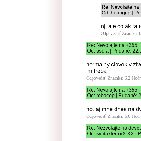
Re: Nevolajte na
Od: huanggg | Pr
nj, ale co ak ta
Odpovedať
Známka: 0
Re: Nevolajte na +355
Od: asdfa | Pridané: 22
normalny clovek v zivo
im treba
Odpovedať
Známka: 6.2
Hodn
Re: Nevolajte na +355
Od: robocop | Pridané: 
no, aj mne dnes na dv
Odpovedať
Známka: 6.0
Hodn
Re: Nezvolajte na devet
Od: syntaxterrorX XX | 