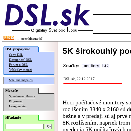
neprihlásený
5K širokouhlý po
DSL pripojenie
Ceny DSL
Dostupnosť DSL
Fórum o DSL
Značky:
monitory
LG
Výsledky meraní
DSL.sk, 22.12.2017
Satelitná mapa SR
Merače
Speedmeter
Merania
Hoci počítačové monitory s
Pingmeter
Googlemeter
rozlíšením 3840 x 2160 sú d
bežné a v predaji sú aj prvé
Hľadanie
8K rozlíšením, napriek tro
uvedenia 5K počítačových m