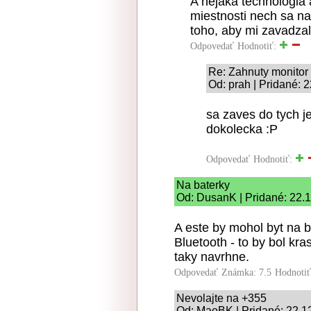
A nejaka technologia
miestnosti nech sa n
toho, aby mi zavadzal
Odpovedať
Hodnotiť:
Re: Zahnuty monitor
Od: prah | Pridané: 
sa zaves do tych j
dokolecka :P
Odpovedať
Hodnotiť:
Na baterky
Od: DusanK | Pridané: 22.
A este by mohol byt na b
Bluetooth - to by bol kr
taky navrhne.
Odpovedať
Známka: 7.5
Hodnoti
Nevolajte na +355
Od: MaoBK | Pridané: 22.1