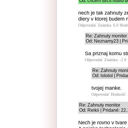
Od: chcem strcit hlavu d
nech je tak zahnuty z
diery v ktorej budem m
Odpovedať
Známka: 6.0
Hodn
Re: Zahnuty monitor
Od: Neznamy23 | Pri
Sa priznaj komu st
Odpovedať
Známka: -2.0
Re: Zahnuty moni
Od: lololol | Pri
tvojej manke.
Odpovedať
Hodnotiť:
Re: Zahnuty monitor
Od: Reikii | Pridané: 22
Nech je rovno v tvare