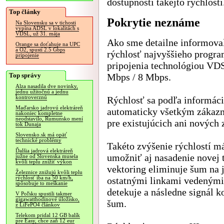
dostupnosti takejto rýchlosti
Top články
Pokrytie neznáme
Na Slovensku sa v tichosti
vypína ADSL v lokalitách s
VDSL, už 31. mája
Ako sme detailne informova
Orange sa doťahuje na UPC
a O2, spustí 2.5 Gbps
rýchlosť najvyššieho progra
pripojenie
pripojenia technológiou VD
Top správy
Mbps / 8 Mbps.
Alza nasadila dve novinky,
jednu užitočnú a jednu
kontroverznú
Rýchlosť sa podľa informáci
Maďarsko jadrovú elektráreň
automaticky všetkým zákaz
nakoniec kompletne
neodstavilo, Rumunsko mení
pre existujúcich ani nových 
tok Dunaja
Slovensko.sk má opäť
technické problémy
Takéto zvýšenie rýchlostí m
Ďalšia jadrová elektráreň
umožniť aj nasadenie novej
južne od Slovenska musela
kvôli teplu znížiť výkon
vektoring eliminuje šum na 
Železnice znižujú kvôli teplu
rýchlosť iba na 50 km/h,
ostatnými linkami vedenými 
spôsobuje to meškanie
detekuje a následne signál 
V Poľsku spustili takmer
gigawatthodinové úložisko,
šum.
z LiFePO4 článkov
Telekom pridal 12 GB balík
pre Easy, chce zaň 12 eur