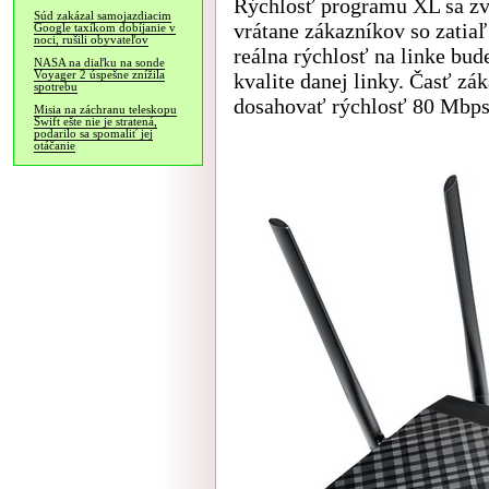
Rýchlosť programu XL sa zv
Súd zakázal samojazdiacim
vrátane zákazníkov so zatia
Google taxíkom dobíjanie v
noci, rušili obyvateľov
reálna rýchlosť na linke bu
NASA na diaľku na sonde
Voyager 2 úspešne znížila
kvalite danej linky. Časť z
spotrebu
dosahovať rýchlosť 80 Mbps
Misia na záchranu teleskopu
Swift ešte nie je stratená,
podarilo sa spomaliť jej
otáčanie