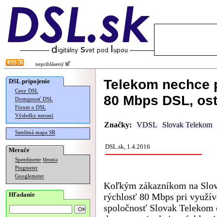
neprihlásený
Telekom nechce 
DSL pripojenie
Ceny DSL
80 Mbps DSL, ost
Dostupnosť DSL
Fórum o DSL
Výsledky meraní
Značky:
VDSL
Slovak Telekom
Satelitná mapa SR
DSL.sk, 1.4.2016
Merače
Speedmeter
Merania
Pingmeter
Googlemeter
Koľkým zákazníkom na Slove
Hľadanie
rýchlosť 80 Mbps pri využív
spoločnosť Slovak Telekom 