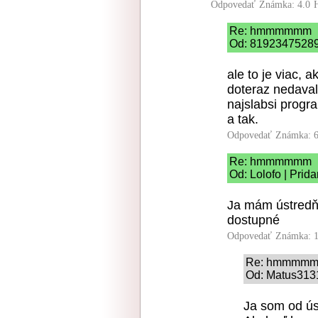
Odpovedať
Známka: 4.0
Re: hmmmmmm
Od: 819234752897
ale to je viac, 
doteraz nedaval
najslabsi progr
a tak.
Odpovedať
Známka: 6
Re: hmmmmmm
Od: Lolofo | Prid
Ja mám ústredň
dostupné
Odpovedať
Známka: 1
Re: hmmmm
Od: Matus3131
Ja som od ús