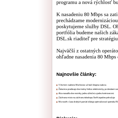
programu a nová rýchlosť bu
K nasadeniu 80 Mbps sa zati
prechádzame modernizáciou 
poskytujeme služby DSL. Oh
portfólia budeme našich zák
DSL.sk riaditeľ pre stratégiu
Najväčší z ostatných operát
ohľadne nasadenia 80 Mbps 
Najnovšie články:
V štvrtom reaktore Mochoviec už beží štiepna reakcia
Železnice predávajú dve tretiny lístkov elektronicky, po donútení ce
Alza nasadila dve novinky, jednu užitočnú a jednu kontroverznú
Záchrana misie na záchranu teleskopu Swift úspešne pokračuje
Microsoft v čase drahých pamätí sľubuje optimalizovať spotrebu