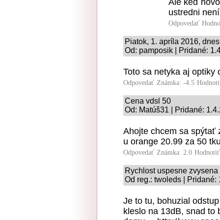
Ale keď hovo
ustredni není
Odpovedať
Hodno
Piatok, 1. apríla 2016, dn
Od: pamposik | Pridané: 1.
Toto sa netyka aj optiky
Odpovedať
Známka: -4.5
Hodnoti
Cena vdsl 50
Od: Matúš31 | Pridané: 1.4
Ahojte chcem sa spýtať 
u orange 20.99 za 50 tk
Odpovedať
Známka: 2.0
Hodnoti
Rychlost uspesne zvysena
Od reg.: twoleds | Pridané:
Je to tu, bohuzial odstu
kleslo na 13dB, snad to 