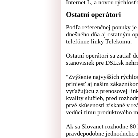
Internet L, a novou rýchlo
Ostatní operátori
Podľa referenčnej ponuky je
dnešného dňa aj ostatným o
telefónne linky Telekomu.
Ostatní operátori sa zatiaľ
stanovisiek pre DSL.sk nehr
"Zvýšenie najvyšších rýchlo
priniesť aj našim zákazníko
vyťažujúcu z prenosovej li
kvality služieb, pred rozhod
prvé skúsenosti získané v r
vedúci tímu produktového 
Ak sa Slovanet rozhodne 80 
pravdepodobne jednoducho zv