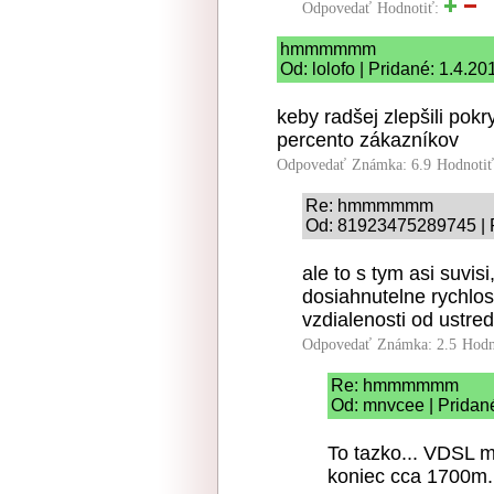
Odpovedať
Hodnotiť:
hmmmmmm
Od: lolofo | Pridané: 1.4.2
keby radšej zlepšili pok
percento zákazníkov
Odpovedať
Známka: 6.9
Hodnoti
Re: hmmmmmm
Od: 81923475289745 | P
ale to s tym asi suvis
dosiahnutelne rychlost
vzdialenosti od ustred
Odpovedať
Známka: 2.5
Hodn
Re: hmmmmmm
Od: mnvcee | Pridan
To tazko... VDSL m
koniec cca 1700m.