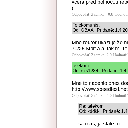
vcera pred polnocou reb
(
Odpovedať
Známka: -0.8
Hodnoti
Telekomunisti
Od: GBAA | Pridané: 1.4.2
Mne router ukazuje že m
70/25 Mbit a aj tak mi Te
Odpovedať
Známka: 2.0
Hodnoti
telekom
Od: mis1234 | Pridané: 1.4
Mne to nabehlo dnes do
http://www.speedtest.ne
Odpovedať
Známka: 4.0
Hodnoti
Re: telekom
Od: kddkk | Pridané: 1.
sa mas, ja stale nic...