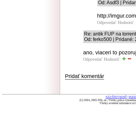
Od: Asdf3 | Prida
http://imgur.c
Odpovedať
Hodnotiť:
Re: antik FUP na torrent
Od: ferko500 | Pridané:
ano, viaceri to pozoruj
Odpovedať
Hodnotiť:
Pridať komentár
NÁVŠTEVNOSŤ
|
INZE
(C) 2004, 2005 DSL.sk | Všetky práva vyhradené
Všetky uvedené informácie sú b