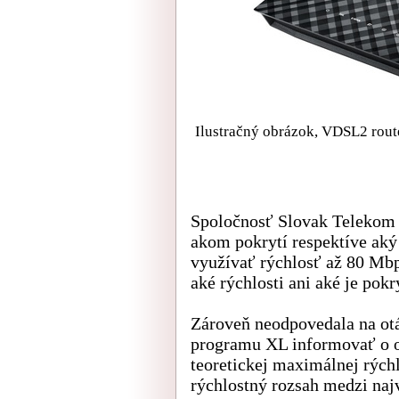
Ilustračný obrázok, VDSL2 rout
Spoločnosť Slovak Telekom 
akom pokrytí respektíve aký
využívať rýchlosť až 80 Mbp
aké rýchlosti ani aké je pok
Zároveň neodpovedala na otá
programu XL informovať o oč
teoretickej maximálnej rýchl
rýchlostný rozsah medzi n