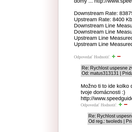
domy ... http://www.spe
Downstream Rate: 8387
Upstream Rate: 8400 K
Downstream Line Measur
Downstream Line Measur
Upstream Line Measured
Upstream Line Measured 
Odpovedať
Hodnotiť:
Re: Rychlost uspesne 
Od: matus313131 | Prid
Možno ti to ide kolko
tvoje domácnosti :)
http://www.speedguid
Odpovedať
Hodnotiť:
Re: Rychlost uspes
Od reg.: twoleds | P