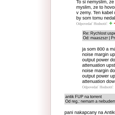
To si nemyslim, ze 
myslim, ze to hovor
v zemy. Ten kabel 
by som tomu nedal
Odpovedať
Hodnotiť:
Re: Rychlost us
Od: maaszszr | Pr
ja som 800 a m
noise margin up
output power d
attenuation ups
noise margin d
output power u
attenuation dow
Odpovedať
Hodnotiť:
antik FUP na torrent
Od reg.: nemam a nebudem 
pani nakapcany na Antiku