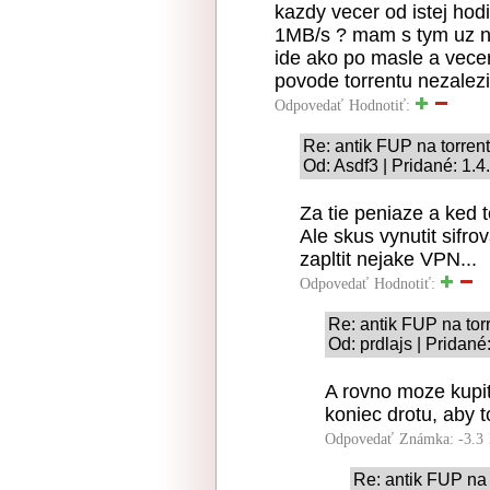
kazdy vecer od istej ho
1MB/s ? mam s tym uz ni
ide ako po masle a vece
povode torrentu nezalezi
Odpovedať
Hodnotiť:
Re: antik FUP na torrent
Od: Asdf3 | Pridané: 1.
Za tie peniaze a ked t
Ale skus vynutit sifr
zapltit nejake VPN...
Odpovedať
Hodnotiť:
Re: antik FUP na tor
Od: prdlajs | Pridané
A rovno moze kupi
koniec drotu, aby t
Odpovedať
Známka: -3.3
Re: antik FUP na 