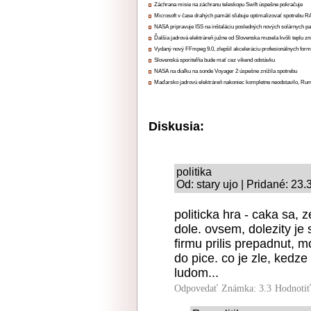
Záchrana misie na záchranu teleskopu Swift úspešne pokračuje
Microsoft v čase drahých pamätí sľubuje optimalizovať spotrebu
NASA pripravuje ISS na inštaláciu posledných nových solárnych p
Ďalšia jadrová elektráreň južne od Slovenska musela kvôli teplu zn
Vydaný nový FFmpeg 9.0, zlepšil akceleráciu profesionálnych form
Slovenská sporiteľňa bude mať cez víkend odstávku
NASA na diaľku na sonde Voyager 2 úspešne znížila spotrebu
Maďarsko jadrovú elektráreň nakoniec kompletne neodstavilo, Ru
Diskusia:
politika
Od: stary ujo | Pridané: 23
politicka hra - caka sa, 
dole. ovsem, dolezity j
firmu prilis prepadnut, 
do pice. co je zle, kedze
ludom...
Odpovedať
Známka: 3.3
Hodnoti