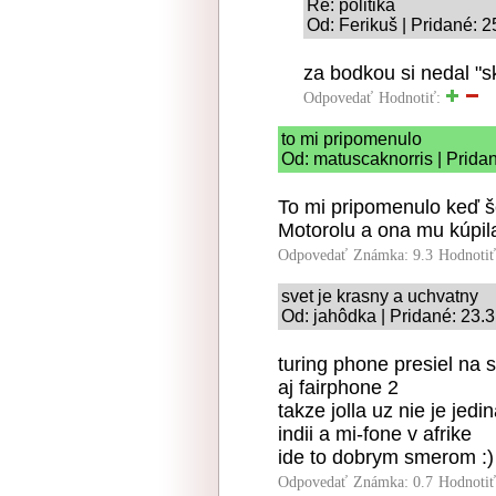
Re: politika
Od: Ferikuš | Pridané: 
za bodkou si nedal "s
Odpovedať
Hodnotiť:
to mi pripomenulo
Od: matuscaknorris | Prida
To mi pripomenulo keď š
Motorolu a ona mu kúpila
Odpovedať
Známka: 9.3
Hodnoti
svet je krasny a uchvatny
Od: jahôdka | Pridané: 23.
turing phone presiel na
aj fairphone 2
takze jolla uz nie je jed
indii a mi-fone v afrike
ide to dobrym smerom :)
Odpovedať
Známka: 0.7
Hodnoti