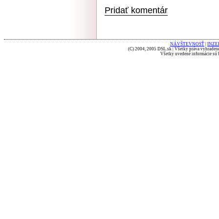
Pridať komentár
NÁVŠTEVNOSŤ
|
INZE
(C) 2004, 2005 DSL.sk | Všetky práva vyhradené
Všetky uvedené informácie sú b