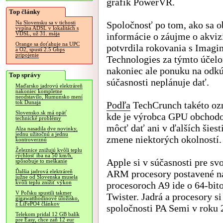
grafík PowerVR.
Top články
Spoločnosť po tom, ako sa ob
Na Slovensku sa v tichosti
vypína ADSL v lokalitách s
VDSL, už 31. mája
informácie o záujme o akviz
Orange sa doťahuje na UPC
potvrdila rokovania s Imagi
a O2, spustí 2.5 Gbps
pripojenie
Technologies za týmto účel
nakoniec ale ponuku na odk
Top správy
súčasnosti neplánuje dať.
Maďarsko jadrovú elektráreň
nakoniec kompletne
neodstavilo, Rumunsko mení
tok Dunaja
Podľa
TechCrunch takéto ozn
Slovensko.sk má opäť
kde je výrobca GPU obchodo
technické problémy
môcť dať ani v ďalších šiest
Alza nasadila dve novinky,
jednu užitočnú a jednu
zmene niektorých okolností.
kontroverznú
Železnice znižujú kvôli teplu
rýchlosť iba na 50 km/h,
Apple si v súčasnosti pre sv
spôsobuje to meškanie
ARM procesory postavené na
Ďalšia jadrová elektráreň
južne od Slovenska musela
kvôli teplu znížiť výkon
procesoroch A9 ide o 64-bi
V Poľsku spustili takmer
Twister. Jadrá a procesory s
gigawatthodinové úložisko,
z LiFePO4 článkov
spoločnosti PA Semi v roku 
Telekom pridal 12 GB balík
pre Easy, chce zaň 12 eur