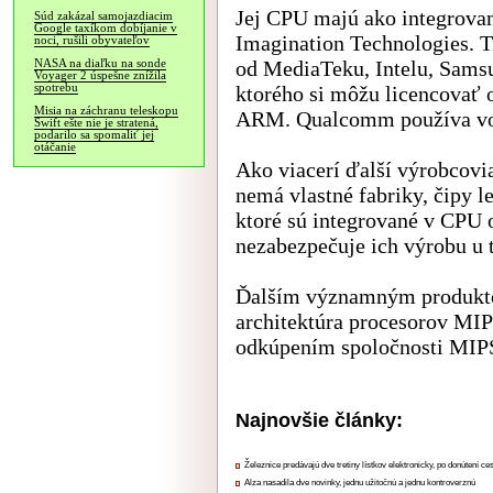
Jej CPU majú ako integrova
Súd zakázal samojazdiacim
Google taxíkom dobíjanie v
Imagination Technologies. Ti
noci, rušili obyvateľov
od MediaTeku, Intelu, Sam
NASA na diaľku na sonde
Voyager 2 úspešne znížila
spotrebu
ktorého si môžu licencovať 
Misia na záchranu teleskopu
ARM. Qualcomm používa vo 
Swift ešte nie je stratená,
podarilo sa spomaliť jej
otáčanie
Ako viacerí ďalší výrobcov
nemá vlastné fabriky, čipy 
ktoré sú integrované v CPU
nezabezpečuje ich výrobu u t
Ďalším významným produkto
architektúra procesorov MIP
odkúpením spoločnosti MIPS
Najnovšie články:
Železnice predávajú dve tretiny lístkov elektronicky, po donútení ce
Alza nasadila dve novinky, jednu užitočnú a jednu kontroverznú