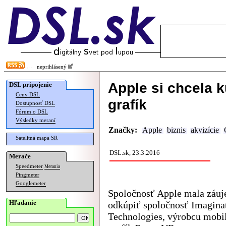
neprihlásený
Apple si chcela 
DSL pripojenie
Ceny DSL
grafík
Dostupnosť DSL
Fórum o DSL
Výsledky meraní
Značky:
Apple
biznis
akvizície
Satelitná mapa SR
DSL.sk, 23.3.2016
Merače
Speedmeter
Merania
Pingmeter
Googlemeter
Spoločnosť Apple mala záu
Hľadanie
odkúpiť spoločnosť Imagina
Technologies, výrobcu mobi