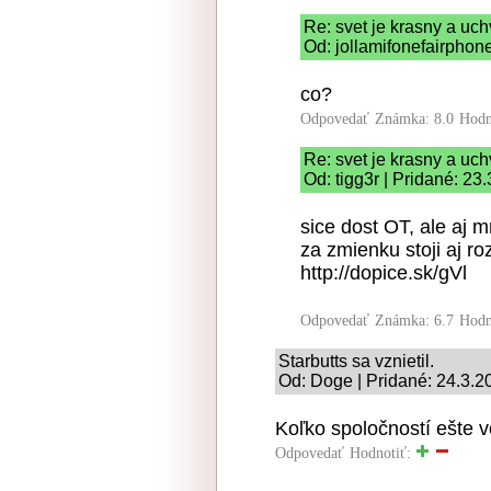
Re: svet je krasny a uc
Od: jollamifonefairphon
co?
Odpovedať
Známka: 8.0
Hodn
Re: svet je krasny a uc
Od: tigg3r | Pridané: 23
sice dost OT, ale aj mn
za zmienku stoji aj r
http://dopice.sk/gVl
Odpovedať
Známka: 6.7
Hodn
Starbutts sa vznietil.
Od: Doge | Pridané: 24.3.2
Koľko spoločností ešte v
Odpovedať
Hodnotiť: