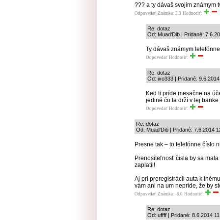
??? a ty dávaš svojim známym tv
Odpovedať
Známka: 3.3
Hodnotiť:
Re: dotaz
Od: Muad'Dib | Pridané: 7.6.2
Ty dávaš známym telefónne čí
Odpovedať
Hodnotiť:
Re: dotaz
Od: ixo333 | Pridané: 9.6.2014
Ked ti príde mesačne na úče
jediné čo ta drží v tej banke 
Odpovedať
Hodnotiť:
Re: dotaz
Od: Muad'Dib | Pridané: 7.6.2014 1
Presne tak – to telefónne číslo n
Prenositeľnosť čisla by sa mala 
zaplatil!
Aj pri preregistrácii auta k iné
vám ani na um nepríde, že by st
Odpovedať
Známka: -6.0
Hodnotiť:
Re: dotaz
Od: uffff | Pridané: 8.6.2014 1