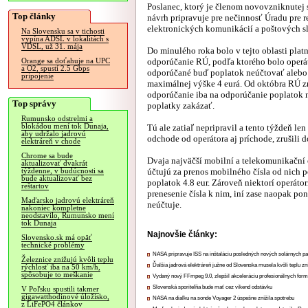
Poslanec, ktorý je členom novovzniknutej s
Top články
návrh pripravuje pre nečinnosť Úradu pre r
elektronických komunikácií a poštových s
Na Slovensku sa v tichosti
vypína ADSL v lokalitách s
VDSL, už 31. mája
Do minulého roka bolo v tejto oblasti platn
odporúčanie RÚ, podľa ktorého bolo oper
Orange sa doťahuje na UPC
a O2, spustí 2.5 Gbps
odporúčané buď poplatok neúčtovať alebo
pripojenie
maximálnej výške 4 eurá. Od októbra RÚ z
odporúčanie iba na odporúčanie poplatok n
Top správy
poplatky zakázať.
Rumunsko odstrelmi a
blokádou mení tok Dunaja,
Tú ale zatiaľ nepripravil a tento týždeň len
aby udržalo jadrovú
odchode od operátora aj príchode, zrušili 
elektráreň v chode
Chrome sa bude
Dvaja najväčší mobilní a telekomunikační
aktualizovať dvakrát
účtujú za prenos mobilného čísla od nich p
týždenne, v budúcnosti sa
bude aktualizovať bez
poplatok 4.8 eur. Zároveň niektorí operáto
reštartov
prenesenie čísla k nim, iní zase naopak p
Maďarsko jadrovú elektráreň
neúčtuje.
nakoniec kompletne
neodstavilo, Rumunsko mení
tok Dunaja
Najnovšie články:
Slovensko.sk má opäť
technické problémy
NASA pripravuje ISS na inštaláciu posledných nových solárnych p
Železnice znižujú kvôli teplu
Ďalšia jadrová elektráreň južne od Slovenska musela kvôli teplu zn
rýchlosť iba na 50 km/h,
spôsobuje to meškanie
Vydaný nový FFmpeg 9.0, zlepšil akceleráciu profesionálnych form
Slovenská sporiteľňa bude mať cez víkend odstávku
V Poľsku spustili takmer
gigawatthodinové úložisko,
NASA na diaľku na sonde Voyager 2 úspešne znížila spotrebu
z LiFePO4 článkov