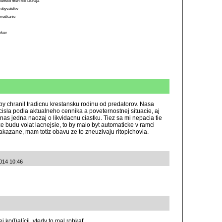
munsko mení tok Dunaja
 obyvateľov
o meškanie
ánkov
y chranil tradicnu krestansku rodinu od predatorov. Nasa
isla podla aktualneho cennika a poveternostnej situacie, aj
 nas jedna naozaj o likvidacnu ciastku. Tiez sa mi nepacia tie
ze budu volat lacnejsie, to by malo byt automaticke v ramci
zakazane, mam totiz obavu ze to zneuzivaju ritopichovia.
2014 10:46
j ko(l)alícii, vtedy to mal robkať.