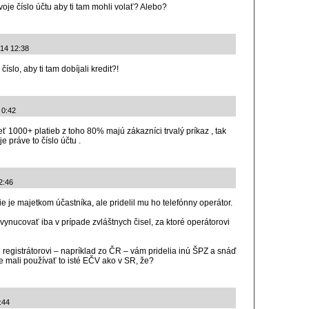
oje číslo účtu aby ti tam mohli volať? Alebo?
014 12:38
slo, aby ti tam dobíjali kredit?!
 0:42
ť 1000+ platieb z toho 80% majú zákazníci trvalý príkaz , tak
je práve to číslo účtu .
2:46
ie je majetkom účastníka, ale pridelil mu ho telefónny operátor.
vynucovať iba v prípade zvláštnych čisel, za ktoré operátorovi
mu registrátorovi – napríklad zo ČR – vám pridelia inú ŠPZ a snáď
e mali používať to isté EČV ako v SR, že?
1:44