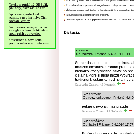
Maďarsko jadrovú elektráreň nakoniec kompletne neodstavilo, Ru
Telekom pridal 12 GB balík
Súd zakázal samojazdiacim Google taxíkom dobíjanie v noci, rušili
pre Easy, chce zaň 12 eur
Železnice znižujú kvôli teplu rýchlosť iba na 50 km/h, spôsobuje t
Spustená výroba flash
Slovensko.sk má opäť technické problémy
pamäte s novým najvyšším
V Poľsku spustili takmer gigawatthodinové úložisko, z LiFePO4 čl
počtom vrstiev
Súd zakázal samojazdiacim
Google taxíkom dobíjanie v
Diskusia:
noci, rušili obyvateľov
Odštartovala nová séria
populárneho sci-fi Futurama
spravne
Od: zelmira | Pridané: 6.6.2014 10:44
Som rada ze konecne niekto kona ab
tradicna krestanska rodina prenasa c
niekolko krat tyzdenne, takze sa pre
cisla na ktore si ludia mozu vybvrat 
tradicnej krestanskej rodiny a inde 
Odpovedať
Známka: 4.3
Hodnotiť:
Re: spravne
Od reg.: joskooooo | Pridané: 6.6.
pekne chovoris, mas praudu
Odpovedať
Známka: 1.6
Hodnotiť:
Re: sprááávne
Od: ja že | Pridané: 8.6.2014 17:07
Brbľavý bol i vo vláde i vo vládne