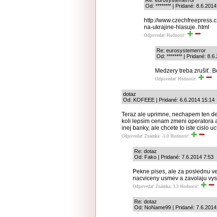
Re: eurosystemerror
Od: ******** | Pridané: 8.6.201
http://www.czechfreepress.c
na-ukrajine-hlasuje. html
Odpovedať
Hodnotiť:
Re: eurosystemerror
Od: ******** | Pridané: 8.
Medzery treba zrušiť. Bo
Odpovedať
Hodnotiť:
dotaz
Od: KOFEEE | Pridané: 6.6.2014 15:14
Teraz ale uprimne, nechapem ten de
koli lepsim cenam zmeni operatora a 
inej banky, ale chcete to iste cislo 
Odpovedať
Známka: -5.0
Hodnotiť:
Re: dotaz
Od: Fako | Pridané: 7.6.2014 7:53
Pekne pises, ale za poslednu vet
nacviceny usmev a zavolaju vys
Odpovedať
Známka: 3.3
Hodnotiť:
Re: dotaz
Od: NoName99 | Pridané: 7.6.2014