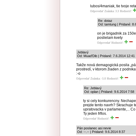
lubos/4maniak, tie tvoje re
Odpovedať
Známka: 3.3
Hodnotiť:
Re: dotaz
Od: tamtung | Pridané: 8.
on je brigadnik za 150ev
poslielam kvety
Odpovedať
Hodnotiť:
Jeblavý
Od: Muad'Dib | Pridané: 7.6.2014 12:41
Takže nová demagogická posila „pá
prostredí, v ktorom žiaden z podnik
:-o
Odpovedať
Známka: -5.0
Hodnotiť:
Re: Jeblavý
Od: oplan | Pridané: 9.6.2014 7:58
ty si cely konkurencny. Nechapem
prejde tento navrh? Skrachuje t
upratovacka v parlamente,... Co 
Ty jeden frflos.
Odpovedať
Hodnotiť:
Pán poslanec asi nevie
Od: --.-- | Pridané: 9.6.2014 8:37