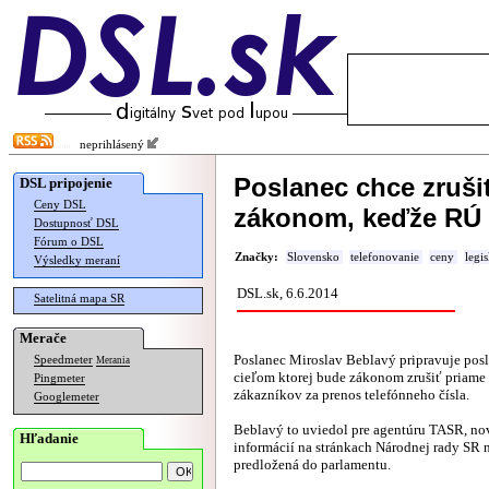
neprihlásený
Poslanec chce zrušiť
DSL pripojenie
Ceny DSL
zákonom, keďže RÚ
Dostupnosť DSL
Fórum o DSL
Značky:
Slovensko
telefonovanie
ceny
legis
Výsledky meraní
DSL.sk, 6.6.2014
Satelitná mapa SR
Merače
Poslanec Miroslav Beblavý pripravuje pos
Speedmeter
Merania
cieľom ktorej bude zákonom zrušiť priame
Pingmeter
zákazníkov za prenos telefónneho čísla.
Googlemeter
Beblavý to uviedol pre agentúru TASR, nov
Hľadanie
informácií na stránkach Národnej rady SR 
predložená do parlamentu.