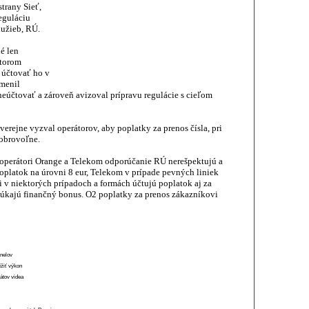
trany Sieť,
eguláciu
lužieb, RÚ.
é len
átorom
 účtovať ho v
menil
eúčtovať a zároveň avizoval prípravu regulácie s cieľom
 verejne vyzval operátorov, aby poplatky za prenos čísla, pri
dobrovoľne.
 operátori Orange a Telekom odporúčanie RÚ nerešpektujú a
oplatok na úrovni 8 eur, Telekom v prípade pevných liniek
ri v niektorých prípadoch a formách účtujú poplatok aj za
onúkajú finančný bonus. O2 poplatky za prenos zákazníkovi
anelov
ížiť výkon
átov videa