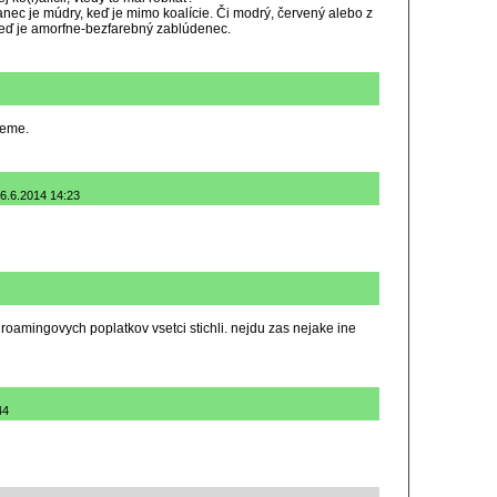
nec je múdry, keď je mimo koalície. Či modrý, červený alebo z
, keď je amorfne-bezfarebný zablúdenec.
deme.
 6.6.2014 14:23
oamingovych poplatkov vsetci stichli. nejdu zas nejake ine
44