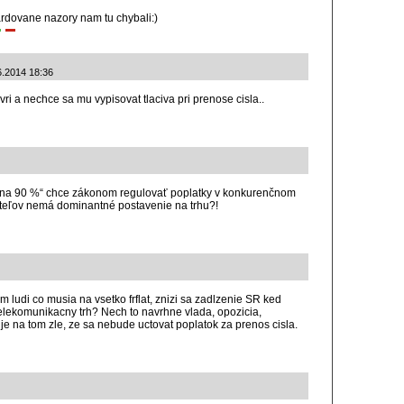
tardovane nazory nam tu chybali:)
6.2014 18:36
ri a nechce sa mu vypisovat tlaciva pri prenose cisla..
na 90 %“ chce zákonom regulovať poplatky v konkurenčnom
ateľov nemá dominantné postavenie na trhu?!
 ludi co musia na vsetko frflat, znizi sa zadlzenie SR ked
elekomunikacny trh? Nech to navrhne vlada, opozicia,
je na tom zle, ze sa nebude uctovat poplatok za prenos cisla.