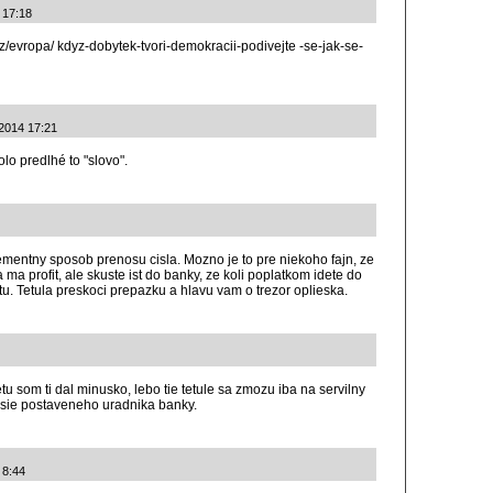
4 17:18
z/evropa/ kdyz-dobytek-tvori-demokracii-podivejte -se-jak-se-
6.2014 17:21
lo predlhé to "slovo".
mentny sposob prenosu cisla. Mozno je to pre niekoho fajn, ze
ma profit, ale skuste ist do banky, ze koli poplatkom idete do
uctu. Tetula preskoci prepazku a hlavu vam o trezor oplieska.
u som ti dal minusko, lebo tie tetule sa zmozu iba na servilny
sie postaveneho uradnika banky.
 8:44