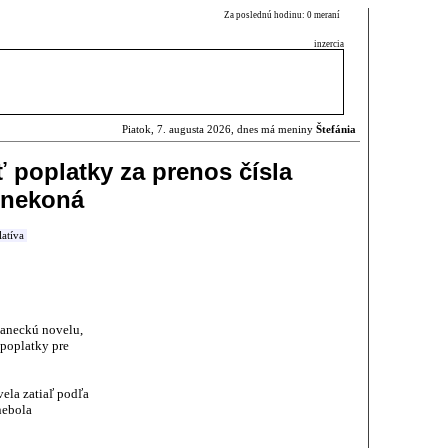
Za poslednú hodinu: 0 meraní
inzercia
Piatok, 7. augusta 2026, dnes má meniny
Štefánia
 poplatky za prenos čísla
 nekoná
latíva
laneckú novelu,
 poplatky pre
ela zatiaľ podľa
nebola