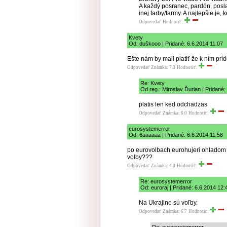
A každý posranec, pardón, posla
inej farby/farmy. A najlepšie je
Odpovedať
Hodnotiť:
Kvety
Od: duškooo | Pridané: 6.6.2014 11:07
Ešte nám by mali platiť že k ním prí
Odpovedať
Známka: 7.3
Hodnotiť:
Re: Kvety
Od reg.: Miroslav Ďurian | Pridané:
platis len ked odchadzas
Odpovedať
Známka: 6.0
Hodnotiť:
eurosystemerror
Od: 6aaaaaa | Pridané: 6.6.2014 11:58
po eurovolbach eurohujeri ohladom r
volby???
Odpovedať
Známka: 4.0
Hodnotiť:
Re: eurosystemerror
Od: euroraj | Pridané: 6.6.2014 12:
Na Ukrajine sú voľby.
Odpovedať
Známka: 6.7
Hodnotiť: