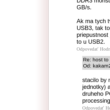
DDR3 monstr
GB/s.
Ak ma tych t
USB3, tak to
priepustnost
to u USB2.
Odpovedať
Hodn
Re: host to
Od: kakam2
stacilo by
jednotky)
druheho P
processing
Odpovedať
H