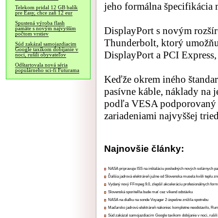
jeho formálna špecifikácia 
Telekom pridal 12 GB balík
pre Easy, chce zaň 12 eur
Spustená výroba flash
DisplayPort s novým rozší
pamäte s novým najvyšším
počtom vrstiev
Thunderbolt, ktorý umožňuj
Súd zakázal samojazdiacim
Google taxíkom dobíjanie v
DisplayPort a PCI Express,
noci, rušili obyvateľov
Odštartovala nová séria
populárneho sci-fi Futurama
Keďže okrem iného štandar
pasívne káble, náklady na 
podľa VESA podporovaný a
zariadeniami najvyššej trie
Najnovšie články:
NASA pripravuje ISS na inštaláciu posledných nových solárnych p
Ďalšia jadrová elektráreň južne od Slovenska musela kvôli teplu zn
Vydaný nový FFmpeg 9.0, zlepšil akceleráciu profesionálnych form
Slovenská sporiteľňa bude mať cez víkend odstávku
NASA na diaľku na sonde Voyager 2 úspešne znížila spotrebu
Maďarsko jadrovú elektráreň nakoniec kompletne neodstavilo, Ru
Súd zakázal samojazdiacim Google taxíkom dobíjanie v noci, rušili