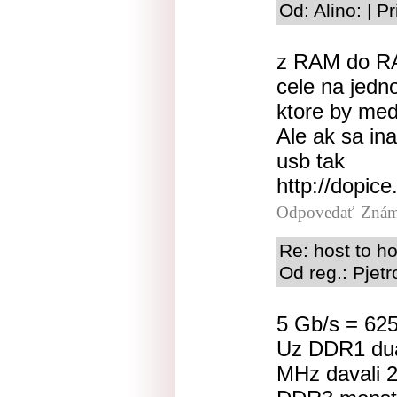
Od: Alino: | P
z RAM do RAM
cele na jedn
ktore by med
Ale ak sa in
usb tak
http://dopice
Odpovedať
Znám
Re: host to ho
Od reg.: Pjetr
5 Gb/s = 62
Uz DDR1 dua
MHz davali 2