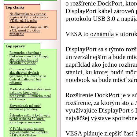
o rozšírenie DockPort, kto
Top články
DisplayPort kábel zároveň 
Na Slovensku sa v tichosti
protokolu USB 3.0 a napája
vypína ADSL v lokalitách s
VDSL, už 31. mája
Orange sa doťahuje na UPC
a O2, spustí 2.5 Gbps
VESA to
oznámila
v utorok
pripojenie
Top správy
DisplayPort sa s týmto rozš
Rumunsko odstrelmi a
univerzálnejším a bude môc
blokádou mení tok Dunaja,
aby udržalo jadrovú
napríklad ako jedno rozhra
elektráreň v chode
Chrome sa bude
stanici, ku ktorej budú môc
aktualizovať dvakrát
týždenne, v budúcnosti sa
notebook sa bude môcť záro
bude aktualizovať bez
reštartov
Maďarsko jadrovú elektráreň
nakoniec kompletne
Rozšírenie DockPort je v s
neodstavilo, Rumunsko mení
tok Dunaja
rozšírenie, za ktorým stoj
Slovensko.sk má opäť
využívajúce DisplayPort s 
technické problémy
Železnice znižujú kvôli teplu
najväčšej výstave spotrebn
rýchlosť iba na 50 km/h,
spôsobuje to meškanie
V Poľsku spustili takmer
VESA plánuje zlepšiť časť š
gigawatthodinové úložisko,
z LiFePO4 článkov