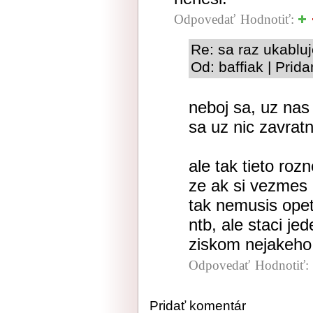
Odpovedať
Hodnotiť:
Re: sa raz ukablu
Od: baffiak | Prid
neboj sa, uz nas
sa uz nic zavrat
ale tak tieto roz
ze ak si vezmes 
tak nemusis opet
ntb, ale staci j
ziskom nejakeho p
Odpovedať
Hodnotiť:
Pridať komentár