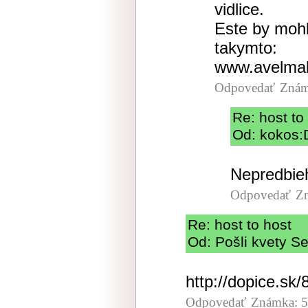
vidlice.
Este by mohl
takymto:
www.avelmak
Odpovedať
Znám
Re: host to
Od: kokos:D
Nepredbieh
Odpovedať
Zn
Re: host to host
Od: Pošli kvety Se
http://dopice.sk
Odpovedať
Známka: 5