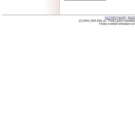
NÁVŠTEVNOSŤ
|
INZE
(C) 2004, 2005 DSL.sk | Všetky práva vyhradené
Všetky uvedené informácie sú b