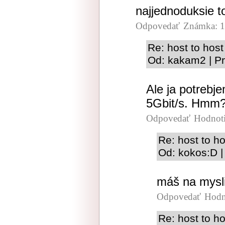
najjednoduksie to
Odpovedať
Známka: 1
Re: host to host
Od: kakam2 | Pr
Ale ja potreb
5Gbit/s. Hmm
Odpovedať
Hodnot
Re: host to ho
Od: kokos:D |
máš na mysl
Odpovedať
Hodn
Re: host to ho