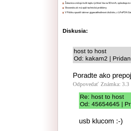
Železnice znižujú kvôli teplu rýchlosť iba na 50 km/h, spôsobuje t
Slovensko.sk má opäť technické problémy
V Poľsku spustili takmer gigawatthodinové úložisko, z LiFePO4 čl
Diskusia:
host to host
Od: kakam2 | Pridan
Poradte ako prepoj
Odpovedať
Známka: 3.3
Re: host to host
Od: 45654645 | Pr
usb klucom :-)