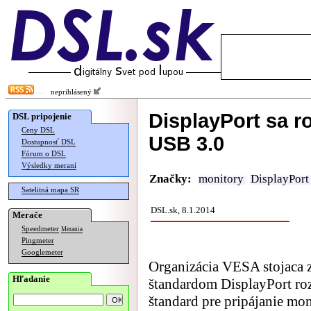
neprihlásený
DisplayPort sa r
DSL pripojenie
Ceny DSL
USB 3.0
Dostupnosť DSL
Fórum o DSL
Výsledky meraní
Značky:
monitory
DisplayPort
Satelitná mapa SR
DSL.sk, 8.1.2014
Merače
Speedmeter
Merania
Pingmeter
Googlemeter
Organizácia VESA stojaca 
Hľadanie
štandardom DisplayPort roz
štandard pre pripájanie mo