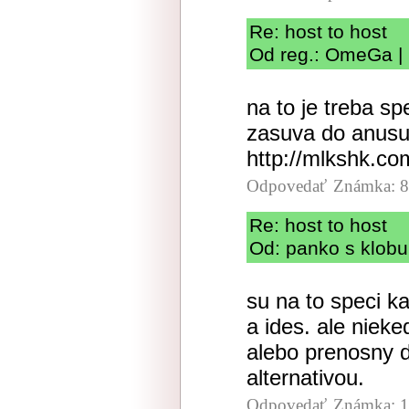
Re: host to host
Od reg.: OmeGa | 
na to je treba sp
zasuva do anus
http://mlkshk.c
Odpovedať
Známka: 8
Re: host to host
Od: panko s klobu
su na to speci ka
a ides. ale nieke
alebo prenosny d
alternativou.
Odpovedať
Známka: 1