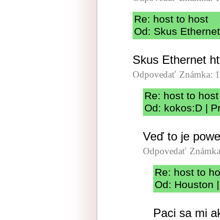
Re: host to host
Od: Skus Ethernet
Skus Ethernet ht
Odpovedať
Známka: 1
Re: host to host
Od: kokos:D | P
Veď to je powe
Odpovedať
Známka
Re: host to ho
Od: Houston |
Paci sa mi a