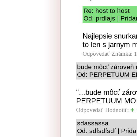
Re: host to host
Od: prdlajs | Prid
Najlepsie snurka
to len s jarnym 
Odpovedať
Známka: 1
bude môcť zároveň n
Od: PERPETUUM ELE
"...bude môcť zárov
PERPETUUM MO
Odpovedať
Hodnotiť:
sdassassa
Od: sdfsdfsdf | Prid