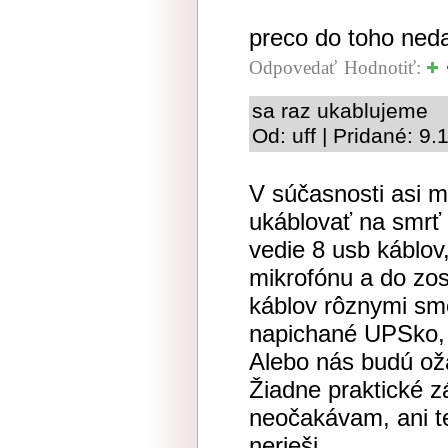
preco do toho neda
Odpovedať
Hodnotiť:
sa raz ukablujeme
Od: uff | Pridané: 9
V súčasnosti asi 
ukáblovať na smrť
vedie 8 usb káblov,
mikrofónu a do zos
káblov rôznymi sme
napichané UPSko, ro
Alebo nás budú ož
Žiadne praktické z
neočakávam, ani t
nerieši.