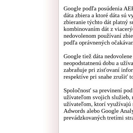
Google podľa posúdenia AEP
dáta zbiera a ktoré dáta sú 
zbieranie týchto dát platný 
kombinovaním dát z viacerýc
nedovolenom používaní zbier
podľa oprávnených očakávan
Google tiež dáta nedovolene
neopodstatnenú dobu a užív
zabraňuje pri zisťovaní inf
respektíve pri snahe zrušiť 
Spoločnosť sa previnení po
užívateľom svojich služieb,
užívateľom, ktorí využívajú
Adwords alebo Google Analy
prevádzkovaných tretími str