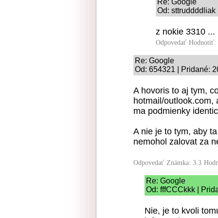
Re: Google
Od: sttruddddliak
z nokie 3310 ...
Odpovedať
Hodnotiť:
Re: Google
Od: 654321 | Pridané: 
A hovoris to aj tym, c
hotmail/outlook.com, 
ma podmienky identic
A nie je to tym, aby t
nemohol zalovat za ne
Odpovedať
Známka: 3.3
Hodn
Re: Google
Od: fffCCCkkk | Prid
Nie, je to kvoli t