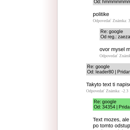
Od: hmmmmmmm | 
politike
Odpovedať
Známka: 3
Re: google
Od reg.: zaeza
ovor mysel m
Odpovedať
Známk
Re: google
Od: leader80 | Prida
Takyto text ti napi
Odpovedať
Známka: -2.3
Re: google
Od: 34354 | Prid
Text mozes, ale
po tomto odstupi