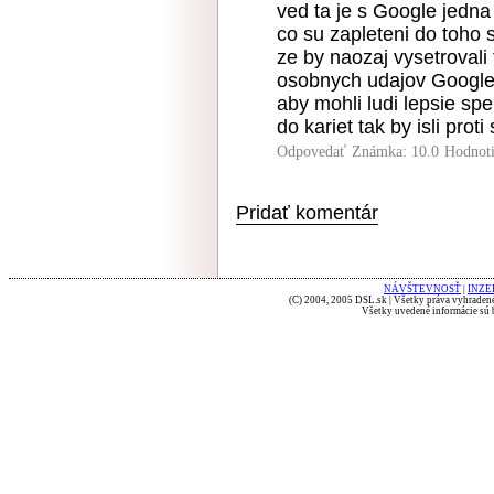
ved ta je s Google jedn
co su zapleteni do toh
ze by naozaj vysetroval
osobnych udajov Google 
aby mohli ludi lepsie sp
do kariet tak by isli prot
Odpovedať
Známka: 10.0
Hodnot
Pridať komentár
NÁVŠTEVNOSŤ
|
INZE
(C) 2004, 2005 DSL.sk | Všetky práva vyhradené
Všetky uvedené informácie sú b