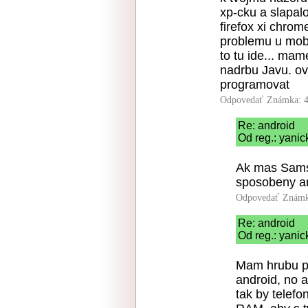
xp-cku a slapal
firefox xi chrom
problemu u mobil
to tu ide... ma
nadrbu Javu. ov
programovat
Odpovedať
Známka: 4
Re: android
Od reg.: yanic
Ak mas Samsu
sposobeny an
Odpovedať
Známk
Re: android
Od reg.: yanic
Mam hrubu p
android, no 
tak by telef