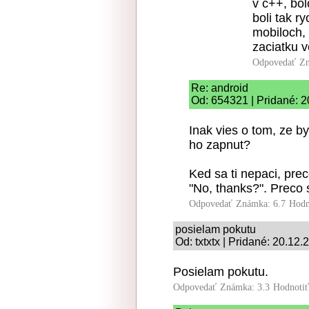
v c++, bolo
boli tak r
mobiloch, 
zaciatku 
Odpovedať
Zn
Re: android
Od: 654321 | Pridané: 
Inak vies o tom, ze b
ho zapnut?
Ked sa ti nepaci, pre
"No, thanks?". Preco
Odpovedať
Známka: 6.7
Hodn
posielam pokutu
Od: txtxtx | Pridané: 20.12
Posielam pokutu.
Odpovedať
Známka: 3.3
Hodnoti