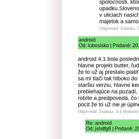
spolocnosti, kto
upadku Slovensk
v uliciach nasic
majetok a samoz
Odpovedať
Známka: 5
android
Od: lubosisko | Pridané: 2
android 4.1 bola posledn
hlavne projekt butter, ľ
že to už aj prestalo pla
sa mi tlači tak hlboko d
staršiu verziu, hlavne k
prebiehajúce na pozadí,
robíte a predpovedá, č
pocit že to už nie je úpl
Odpovedať
Známka: 4.4
Hodnoti
Re: android
Od: jshdfg8 | Pridané: 