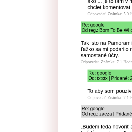
ako ... je to tam v
chciet komentovat a
Odpovedať
Známka: 5.0
Re: google
Od reg.: Born To Be Wil
Tak isto na Pamorami
ťažko sa mi podarilo
samostané účty.
Odpovedať
Známka: 7.1
Hodn
Re: google
Od: txtxtx | Pridané:
To aby som pouziva
Odpovedať
Známka: 7.1
Re: google
Od reg.: zaeza | Pridan
„Budem teda hovoriť a