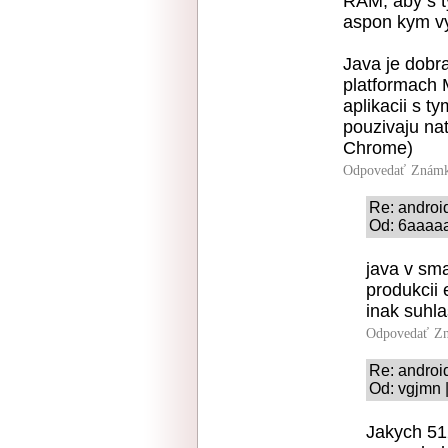
RAM, aby s t
aspon kym vyd
Java je dobra
platformach 
aplikacii s 
pouzivaju nat
Chrome)
Odpovedať
Známk
Re: androi
Od: 6aaaaa
java v sma
produkcii 
inak suhl
Odpovedať
Zn
Re: androi
Od: vgjmn 
Jakych 51