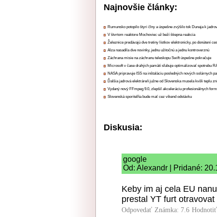
Najnovšie články:
Rumunsko potopilo štyri člny a úspešne zvýšilo tok Dunaja k jadrov
V štvrtom reaktore Mochoviec už beží štiepna reakcia
Železnice predávajú dve tretiny lístkov elektronicky, po donútení ce
Alza nasadila dve novinky, jednu užitočnú a jednu kontroverznú
Záchrana misie na záchranu teleskopu Swift úspešne pokračuje
Microsoft v čase drahých pamätí sľubuje optimalizovať spotrebu
NASA pripravuje ISS na inštaláciu posledných nových solárnych p
Ďalšia jadrová elektráreň južne od Slovenska musela kvôli teplu zn
Vydaný nový FFmpeg 9.0, zlepšil akceleráciu profesionálnych form
Slovenská sporiteľňa bude mať cez víkend odstávku
Diskusia:
google
Od: Alexandr | Pridané: 20
Keby im aj cela EU nan
prestal YT furt otravovat
Odpovedať
Známka: 7.6
Hodnoti