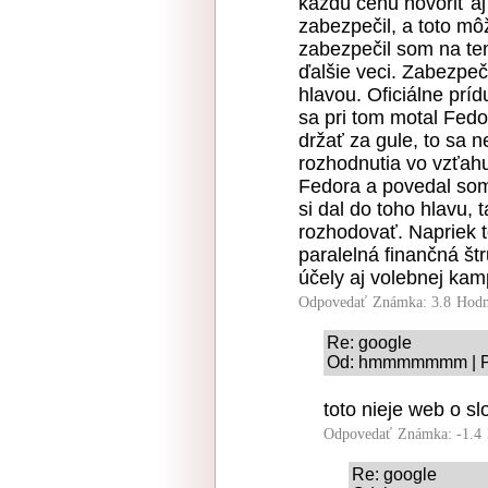
každú cenu hovoriť a
zabezpečil, a toto m
zabezpečil som na ten
ďalšie veci. Zabezpeči
hlavou. Oficiálne prí
sa pri tom motal Fed
držať za gule, to sa n
rozhodnutia vo vzťah
Fedora a povedal som:
si dal do toho hlavu,
rozhodovať. Napriek 
paralelná finančná štr
účely aj volebnej kam
Odpovedať
Známka: 3.8
Hodn
Re: google
Od: hmmmmmmm | Pr
toto nieje web o slo
Odpovedať
Známka: -1.4
Re: google