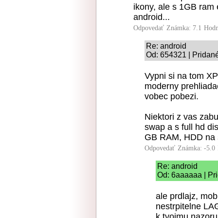
ikony, ale s 1GB ram 
android...
Odpovedať
Známka: 7.1
Hodn
Re: android
Od: 654321 | Pridan
Vypni si na tom XP
moderny prehliadac
vobec pobezi.
Niektori z vas za
swap a s full hd di
GB RAM, HDD na s
Odpovedať
Známka: -5.0
Re: android
Od: 6aaaaaa | Pr
ale prdlajz, mob
nestrpitelne LA
k tvojmu nazoru