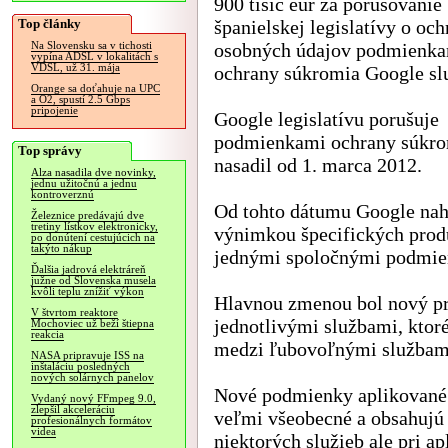
900 tisíc eur za porušovanie
Top články
španielskej legislatívy o och
osobných údajov podmienk
Na Slovensku sa v tichosti
vypína ADSL v lokalitách s
VDSL, už 31. mája
ochrany súkromia Google sl
Orange sa doťahuje na UPC
a O2, spustí 2.5 Gbps
pripojenie
Google legislatívu porušuje
podmienkami ochrany súkrom
Top správy
nasadil od 1. marca 2012.
Alza nasadila dve novinky,
jednu užitočnú a jednu
kontroverznú
Od tohto dátumu Google nahr
Železnice predávajú dve
tretiny lístkov elektronicky,
výnimkou špecifických prod
po donútení cestujúcich na
takýto nákup
jednými spoločnými podmien
Ďalšia jadrová elektráreň
južne od Slovenska musela
kvôli teplu znížiť výkon
Hlavnou zmenou bol nový prí
V štvrtom reaktore
jednotlivými službami, kto
Mochoviec už beží štiepna
reakcia
medzi ľubovoľnými službami
NASA pripravuje ISS na
inštaláciu posledných
nových solárnych panelov
Nové podmienky aplikované 
Vydaný nový FFmpeg 9.0,
zlepšil akceleráciu
veľmi všeobecné a obsahujú 
profesionálnych formátov
videa
niektorých služieb ale pri a