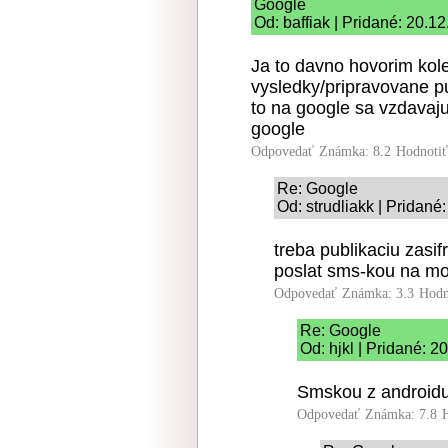
Google
Od: baffiak | Pridané: 20.1
Ja to davno hovorim kol
vysledky/pripravovane p
to na google sa vzdavaju
google
Odpovedať
Známka: 8.2
Hodnoti
Re: Google
Od: strudliakk | Pridané
treba publikaciu zasif
poslat sms-kou na mob
Odpovedať
Známka: 3.3
Hodn
Re: Google
Od: hjkl | Pridané: 
Smskou z android
Odpovedať
Známka: 7.8