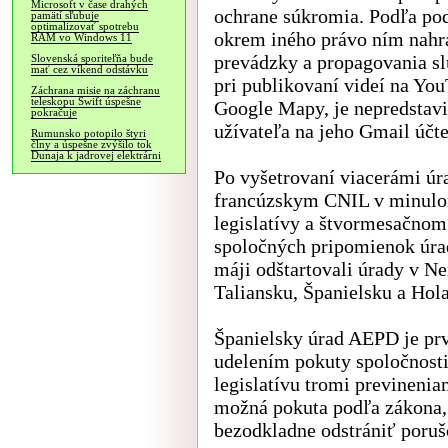
Microsoft v čase drahých
ochrane súkromia. Podľa po
pamätí sľubuje
optimalizovať spotrebu
okrem iného právo ním nahr
RAM vo Windows 11
prevádzky a propagovania sl
Slovenská sporiteľňa bude
mať cez víkend odstávku
pri publikovaní videí na You
Záchrana misie na záchranu
teleskopu Swift úspešne
Google Mapy, je nepredstavi
pokračuje
užívateľa na jeho Gmail účt
Rumunsko potopilo štyri
člny a úspešne zvýšilo tok
Dunaja k jadrovej elektrárni
Po vyšetrovaní viacerámi úr
francúzskym CNIL v minulom
legislatívy a štvormesačnom
spoločných pripomienok úrado
máji odštartovali úrady v N
Taliansku, Španielsku a Hol
Španielsky úrad AEPD je prv
udelením pokuty spoločnost
legislatívu tromi previneni
možná pokuta podľa zákona, 
bezodkladne odstrániť porušo