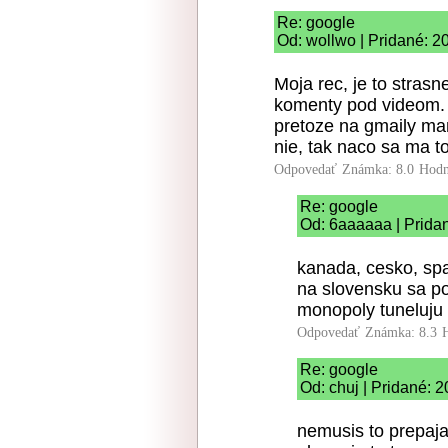
Re: google
Od: wollwo | Pridané: 2
Moja rec, je to stras
komenty pod videom.
pretoze na gmaily m
nie, tak naco sa ma t
Odpovedať
Známka: 8.0
Hodn
Re: google
Od: 6aaaaaa | Prida
kanada, cesko, spa
na slovensku sa po
monopoly tuneluju 
Odpovedať
Známka: 8.3
Re: google
Od: chuj | Pridané: 
nemusis to prepajat