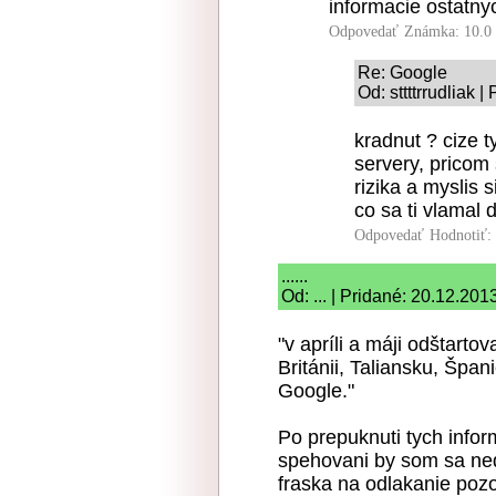
informacie ostatnyc
Odpovedať
Známka: 10.0
Re: Google
Od: sttttrrudliak 
kradnut ? cize 
servery, pricom
rizika a myslis 
co sa ti vlamal 
Odpovedať
Hodnotiť:
......
Od: ... | Pridané: 20.12.201
"v apríli a máji odštart
Británii, Taliansku, Špa
Google."
Po prepuknuti tych info
spehovani by som sa nedi
fraska na odlakanie pozo