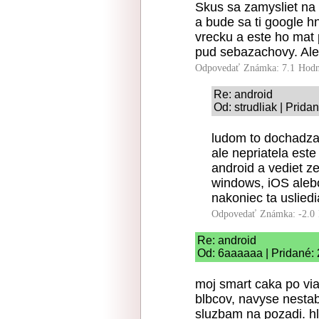
Skus sa zamysliet na 
a bude sa ti google h
vrecku a este ho mat p
pud sebazachovy. Aleb
Odpovedať
Známka: 7.1
Hodn
Re: android
Od: strudliak | Prida
ludom to dochadza, 
ale nepriatela este
android a vediet z
windows, iOS alebo
nakoniec ta usliedi
Odpovedať
Známka: -2.0
Re: android
Od: 6aaaaaa | Pridané:
moj smart caka po vi
blbcov, navyse nesta
sluzbam na pozadi. hl