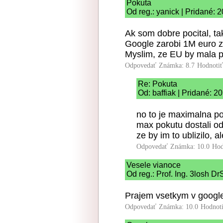
Pokuta
Od reg.: yanick | Pridané: 
Ak som dobre pocital, t
Google zarobi 1M euro z
Myslim, ze EU by mala p
Odpovedať
Známka: 8.7
Hodnoti
Re: Pokuta
Od: baffiak | Pridané: 2
no to je maximalna pok
max pokutu dostali od
ze by im to ublizilo, 
Odpovedať
Známka: 10.0
Hod
Vesele vianoce
Od reg.: Prof. Ing. 3losh D
Prajem vsetkym v google
Odpovedať
Známka: 10.0
Hodnot