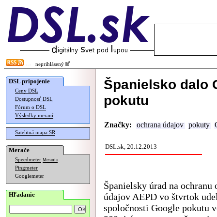
neprihlásený
Španielsko dalo 
DSL pripojenie
Ceny DSL
pokutu
Dostupnosť DSL
Fórum o DSL
Výsledky meraní
Značky:
ochrana údajov
pokuty
Satelitná mapa SR
DSL.sk, 20.12.2013
Merače
Speedmeter
Merania
Pingmeter
Googlemeter
Španielsky úrad na ochranu
Hľadanie
údajov AEPD vo štvrtok udel
spoločnosti Google pokutu 