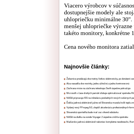
Viacero výrobcov v súčasnos
dostupnejšie modely ale stoja
uhlopriečku minimálne 30".
menšej uhlopriečke výrazne
takéto monitory, konkrétne 1
Cena nového monitora zatiaľ
Najnovšie články:
Železnice predávajú dve tretiny lístkov elektronicky, po donútení ce
Alza nasadila dve novinky, jednu užitočnú a jednu kontroverznú
Záchrana misie na záchranu teleskopu Swift úspešne pokračuje
Microsoft v čase drahých pamätí sľubuje optimalizovať spotrebu
NASA pripravuje ISS na inštaláciu posledných nových solárnych p
Ďalšia jadrová elektráreň južne od Slovenska musela kvôli teplu zn
Vydaný nový FFmpeg 9.0, zlepšil akceleráciu profesionálnych form
Slovenská sporiteľňa bude mať cez víkend odstávku
NASA na diaľku na sonde Voyager 2 úspešne znížila spotrebu
Maďarsko jadrovú elektráreň nakoniec kompletne neodstavilo, Ru