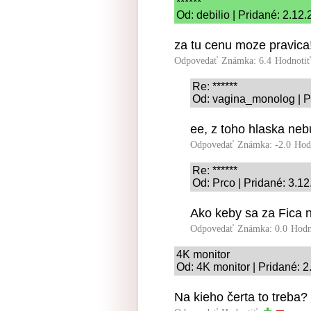
******
Od: debilio | Pridané: 2.12
za tu cenu moze pravica
Odpovedať
Známka: 6.4
Hodnoti
Re: ******
Od: vagina_monolog | P
ee, z toho hlaska ne
Odpovedať
Známka: -2.0
Hod
Re: ******
Od: Prco | Pridané: 3.1
Ako keby sa za Fica n
Odpovedať
Známka: 0.0
Hodn
4K monitor
Od: 4K monitor | Pridané: 
Na kieho čerta to treba?