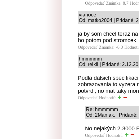
Odpovedať
Známka: 8.7
Hodn
vianoce
Od: matko2004 | Pridané: 
ja by som chcel teraz n
ho potom pod stromcek
Odpovedať
Známka: -6.0
Hodnoti
hmmmmm
Od: reikii | Pridané: 2.12.2
Podla dalsich specifikacii
zobrazovania to vyzera n
potvrdi, no mat taky moni
Odpovedať
Hodnotiť:
Re: hmmmmm
Od: 2Maniak. | Pridané:
No nejakých 2-3000 E
Odpovedať
Hodnotiť: