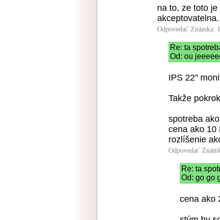
na to, ze toto je
akceptovatelna.
Odpovedať
Známka: 1
Re: ta spotreb
Od: ou jeeeee
IPS 22'' moni
Takže pokrok 
spotreba ako
cena ako 10 
rozlíšenie ak
Odpovedať
Známk
Re: ta spot
Od: go go g
cena ako 
stým by s