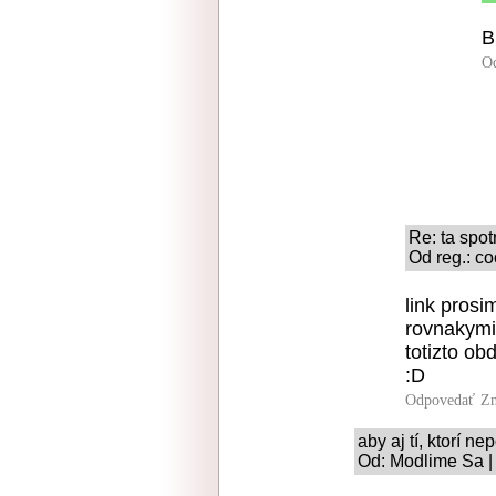
B
O
Re: ta spot
Od reg.: c
link pros
rovnakymi
totizto ob
:D
Odpovedať
Zn
aby aj tí, ktorí 
Od: Modlime Sa |