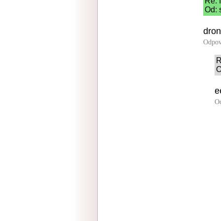
Re: 
Od: 
dron
Odpov
R
O
e
O