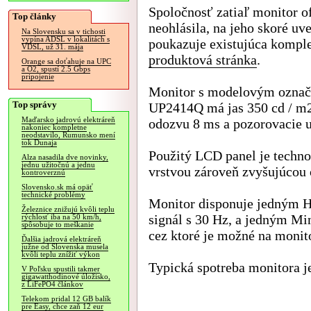
Spoločnosť zatiaľ monitor of
Top články
neohlásila, na jeho skoré uv
Na Slovensku sa v tichosti
vypína ADSL v lokalitách s
poukazuje existujúca kompl
VDSL, už 31. mája
produktová stránka
.
Orange sa doťahuje na UPC
a O2, spustí 2.5 Gbps
pripojenie
Monitor s modelovým ozna
Top správy
UP2414Q má jas 350 cd / m2
Maďarsko jadrovú elektráreň
odozvu 8 ms a pozorovacie u
nakoniec kompletne
neodstavilo, Rumunsko mení
tok Dunaja
Použitý LCD panel je techno
Alza nasadila dve novinky,
jednu užitočnú a jednu
vrstvou zároveň zvyšujúcou 
kontroverznú
Slovensko.sk má opäť
technické problémy
Monitor disponuje jedným H
Železnice znižujú kvôli teplu
signál s 30 Hz, a jedným M
rýchlosť iba na 50 km/h,
spôsobuje to meškanie
cez ktoré je možné na monit
Ďalšia jadrová elektráreň
južne od Slovenska musela
kvôli teplu znížiť výkon
Typická spotreba monitora j
V Poľsku spustili takmer
gigawatthodinové úložisko,
z LiFePO4 článkov
Telekom pridal 12 GB balík
pre Easy, chce zaň 12 eur