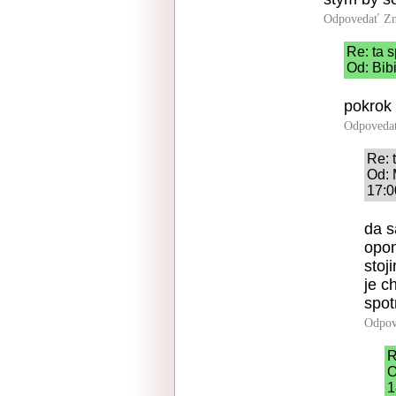
Odpovedať
Zn
Re: ta 
Od: Bib
pokrok 
Odpoveda
Re: 
Od: 
17:0
da s
opon
stoj
je c
spot
Odpov
R
O
1