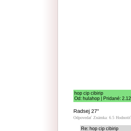
hop cip cibirip
Od: hulahop | Pridané: 2.1
Radsej 27"
Odpovedať
Známka: 6.5
Hodnoti
Re: hop cip cibirip