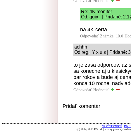
Odpovedať
Hodnotiť:
Re: 4K monitor
Od: quix_ | Pridané: 2.
na 4K certa
Odpovedať
Známka: 10.0
Hod
achhh
Od reg.: Y x u s | Pridané:
to je zasa odporcov, az 
sa konecne aj u klasick
par rokov a bude aj cena
konca 10 rocnej nadvlad
Odpovedať
Hodnotiť:
Pridať komentár
NÁVŠTEVNOSŤ
|
INZE
(C) 2004, 2005 DSL.sk | Všetky práva vyhradené