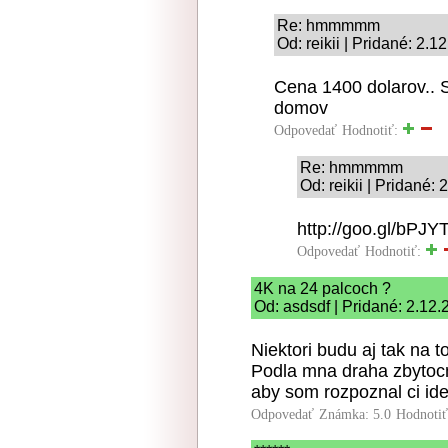
Re: hmmmmm
Od: reikii | Pridané: 2.
Cena 1400 dolarov.. 
domov
Odpovedať
Hodnotiť:
Re: hmmmmm
Od: reikii | Pridané:
http://goo.gl/bPJY
Odpovedať
Hodnotiť:
4K na 24 palcoch ?
Od: asdsdf | Pridané: 2.12
Niektori budu aj tak na t
Podla mna draha zbytoc
aby som rozpoznal ci ide
Odpovedať
Známka: 5.0
Hodnoti