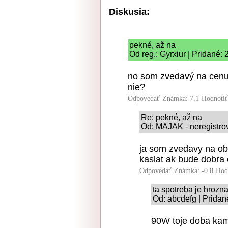
Diskusia:
pekné, až na
Od reg.: Gyrxiur | Pridané:
no som zvedavý na cenu,
nie?
Odpovedať
Známka: 7.1
Hodnoti
Re: pekné, až na
Od: MAJAK - neregistrov
ja som zvedavy na ob
kaslat ak bude dobra
Odpovedať
Známka: -0.8
Hod
ta spotreba je hrozn
Od: abcdefg | Pridan
90W toje doba kam