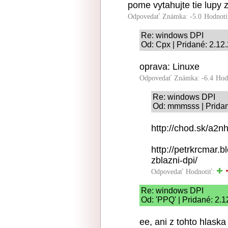
pome vytahujte tie lupy 
Odpovedať
Známka: -5.0
Hodnoti
Re: windows DPI
Od: Cpx | Pridané: 2.12
oprava: Linuxe
Odpovedať
Známka: -6.4
Hod
Re: windows DPI
Od: mmmsss | Pridan
http://chod.sk/a2n
http://petrkrcmar.
zblazni-dpi/
Odpovedať
Hodnotiť:
Re: windows DPI
Od: 'PPQ' | Pridané: 2.
ee, ani z tohto hlask