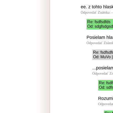
ee. z tohto hla
Odpovedať
Známka: -
Re: fsdfsdfds
Od: sdgfsdgsd
Posielam hla
Odpovedať
Známk
Re: fsdfsdf
Od: MuVo |
...posiel
Odpovedať
Zn
Re: fsd
Od: sdf
Rozumi
Odpoveda