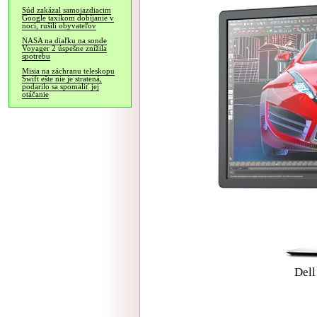
Súd zakázal samojazdiacim
Google taxíkom dobíjanie v
noci, rušili obyvateľov
NASA na diaľku na sonde
Voyager 2 úspešne znížila
spotrebu
Misia na záchranu teleskopu
Swift ešte nie je stratená,
podarilo sa spomaliť jej
otáčanie
Dell