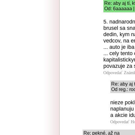
Re: aby aj tí,
Od: 6aaaaaa |
5. nadnarodn
brusel sa sn
dedin, kym n
vedcov, na e
... auto je iba
... cely tent
kapitalistic
povazuje za 
Odpovedať
Známk
Re: aby aj 
Od reg.: ro
nieze pokl
naplanuju 
a akcie id
Odpovedať
Ho
Re: pekné, až na