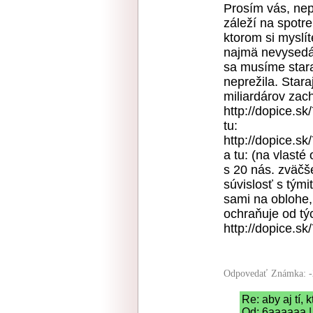
Prosím vás, nep
záleží na spotre
ktorom si myslí
najmä nevysedáv
sa musíme stara
neprežila. Star
miliardárov zac
http://dopice.sk
tu:
http://dopice.sk
a tu: (na vlast
s 20 nás. zväčš
súvislosť s týmit
sami na oblohe
ochraňuje od tý
http://dopice.s
Odpovedať
Známka: -
Re: aby aj tí,
Od: 6aaaaaa |