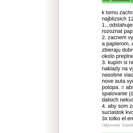
k tomu zachr
najblizsich 
1., odstahuje
rozoznat papi
2. zacnem vy
a papierom, a
zbieraju dob
okolo prepln
3. kupim si n
naklady na v
nasobne viac 
nove auta vy
potopa. = ab
spalovanie (
dalsich nekv
4. aby som z
suciastok kvo
3x tolko el.e
Odpovedať
Známk