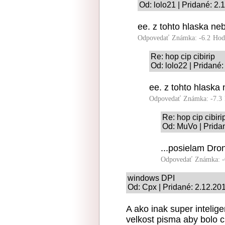
Od: lolo21 | Pridané: 2
ee. z tohto hlaska ne
Odpovedať
Známka: -6.2
Hod
Re: hop cip cibirip
Od: lolo22 | Pridané
ee. z tohto hlaska
Odpovedať
Známka: -7.3
Re: hop cip cibiri
Od: MuVo | Prida
...posielam Dro
Odpovedať
Známka: -
windows DPI
Od: Cpx | Pridané: 2.12.20
A ako inak super inteli
velkost pisma aby bolo c