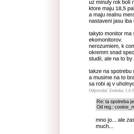
uz minuly rok boli 
ktore maju 18,5 pa
a maju realnu mer
nastaveni jasu iba
takyto monitor ma 
ekomonitorov.
nerozumiem, k com
okremm snad specia
studii, ale na to b
takze na spotrebu 
a musime na to brat
sa robi aj v uholny
Odpovedať
Známka: 1.6
Re: ta spotreba j
Od reg.: cookie_m
mno jo... ale z
much...