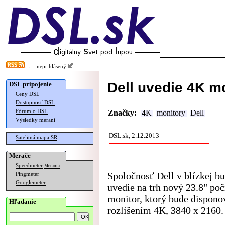
neprihlásený
Dell uvedie 4K m
DSL pripojenie
Ceny DSL
Dostupnosť DSL
Fórum o DSL
Značky:
4K
monitory
Dell
Výsledky meraní
DSL.sk, 2.12.2013
Satelitná mapa SR
Merače
Speedmeter
Merania
Spoločnosť Dell v blízkej b
Pingmeter
Googlemeter
uvedie na trh nový 23.8" po
monitor, ktorý bude dispono
Hľadanie
rozlíšením 4K, 3840 x 2160.